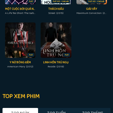
Full
Full HD - Vietsub
Full HD - Vietsub
MỘT CUỘC ĐỜI QUÁ NGẮN NGỦI: VỤ ÁN ISABELLA NARDONI
THÁCH ĐẤU
GIẢI VÂY
A Life Too Short: The Isabella Nardoni Case (2023)
Street (2015)
Maximum Conviction (2012)
Full
Full
Y NỮ BÓNG ĐÊM
LINH HỒN TRÚ NGỤ
American Mary (2012)
Reside (2018)
TOP XEM PHIM