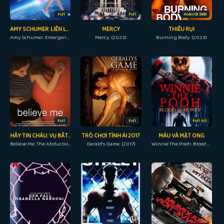
Full
Full
Hoàn tất (8/8)
AMY SCHUMER: LIÊN LẠC KHẨN CẤP
MERCY
THIÊU RỤI
Amy Schumer: Emergency Contact (2023)
Mercy (2023)
Burning Body (2023)
Full
Full
Full HD
HÃY TIN CHÁU: VỤ BẮT CÓC LISA MCVEY
TRÒ CHƠI TÌNH ÁI 2017
MÁU VÀ MẬT ONG
Believe Me: The Abduction of Lisa McVey (2018)
Gerald's Game (2017)
Winnie The Pooh: Blood And Honey (2023)