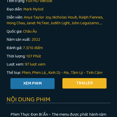
Tình trạng:
Full HD Vietsub
Đạo diễn:
Mark Mylod
Diễn viên:
Anya Taylor Joy, Nicholas Hoult, Ralph Fiennes,
Hong Chau, Janet McTeer, Judith Light, John Leguizamo ,...
Quốc gia:
Châu Âu
Năm sản xuất:
2022
Đánh giá:
7.3/10 điểm
Thời lượng:
107 Phút
Lượt xem:
97 lượt xem
Thể loại:
Phim
Phim Lẻ
,
Kinh Dị - Ma
,
Tâm Lý - Tình Cảm
TRAILER
NỘI DUNG PHIM
Phim Thực Đơn Bí Ẩn – The menu được phát hành năm