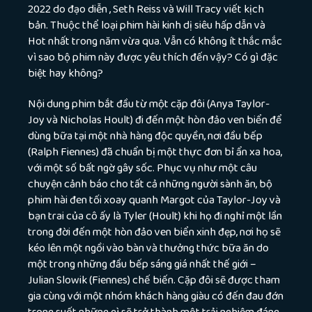
2022 do đạo diễn , Seth Reiss và Will Tracy viết kịch
bản. Thuộc thể loại phim hài kinh dị siêu hấp dẫn và
Hot nhất trong năm vừa qua. Vẫn có không ít thắc mắc
vì sao bộ phim này được yêu thích đến vậy? Có gì đặc
biệt hay không?
Nội dung phim bắt đầu từ một cặp đôi (Anya Taylor-
Joy và Nicholas Hoult) đi đến một hòn đảo ven biển để
dùng bữa tại một nhà hàng độc quyền, nơi đầu bếp
(Ralph Fiennes) đã chuẩn bị một thực đơn bỉ ẩn xa hoa,
với một số bất ngờ gây sốc. Phục vụ như một câu
chuyện cảnh báo cho tất cả những người sành ăn, bộ
phim hài đen tối xoay quanh Margot của Taylor-Joy và
bạn trai của cô ấy là Tyler (Hoult) khi họ đi nghỉ một lần
trong đời đến một hòn đảo ven biển xinh đẹp, nơi họ sẽ
kéo lên một ngồi vào bàn và thưởng thức bữa ăn do
một trong những đầu bếp sáng giá nhất thế giới –
Julian Slowik (Fiennes) chế biến. Cặp đôi sẽ được tham
gia cùng với một nhóm khách hàng giàu có đến đau đớn
trong suốt những gì sẽ trở thành một trải nghiệm đáng