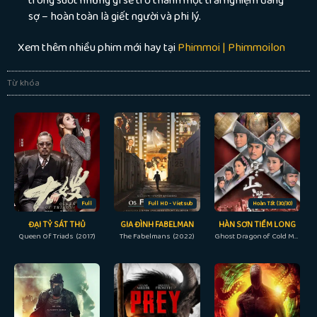
sợ – hoàn toàn là giết người và phi lý.
Xem thêm nhiều phim mới hay tại
Phimmoi | Phimmoilon
Từ khóa
Full
Full HD - Vietsub
Hoàn Tất (30/30)
ĐẠI TỶ SÁT THỦ
GIA ĐÌNH FABELMAN
HÀN SƠN TIỀM LONG
Queen Of Triads (2017)
The Fabelmans (2022)
Ghost Dragon of Cold Mountain (2014)