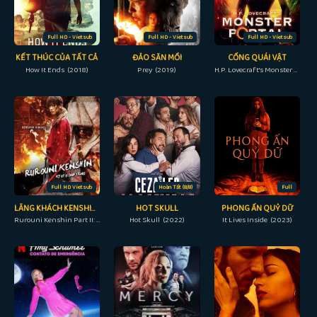
Full HD - Vietsub
Full HD - Vietsub
Full HD - Vietsub
KẾT THÚC CỦA TẤT CẢ
ĐẢO SĂN MỒI
CỔNG QUÁI VẬT
How It Ends (2018)
Prey (2019)
H.P. Lovecraft's Monster Portal (2022)
Full HD Vietsub
Hoàn Tất (8/8)
Full
LÃNG KHÁCH KENSHIN 2: ĐẠI HỎA KYOTO
HOT SKULL
PHONG ẤN QUỶ DỮ
Rurouni Kenshin Part II: Kyoto Inferno (2014)
Hot Skull (2022)
It Lives Inside (2023)