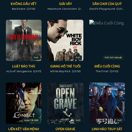
KHÔNG DẤU VẾT
GIẢI VÂY
SÂN CHƠI CỦA QUỶ
Backtrace (2018)
Maximum Conviction (2012)
Devil's Playground (2010)
Full
Full
Full HD Vietsub
LUẬT BÁO THÙ
GIANG HỒ TRẺ TUỔI
ĐIỀU CUỐI CÙNG
Acts of Vengeance (2017)
White Boy Rick (2018)
The Final (2010)
Hoàn Tất (6/6)
Full
Full
LIÊN KẾT VẬN MỆNH
OPEN GRAVE
LINH HÀO TRUY SÁT