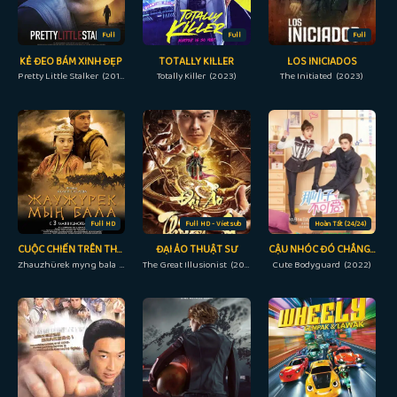
Full
Full
Full
KẺ ĐEO BÁM XINH ĐẸP
TOTALLY KILLER
LOS INICIADOS
Pretty Little Stalker (2018)
Totally Killer (2023)
The Initiated (2023)
Full HD
Full HD - Vietsub
Hoàn Tất (24/24)
CUỘC CHIẾN TRÊN THẢO NGUYÊN
ĐẠI ẢO THUẬT SƯ
CẬU NHÓC ĐÓ CHẲNG ĐÁNG YÊU
Zhauzhürek myng bala (2012)
The Great Illusionist (2020)
Cute Bodyguard (2022)