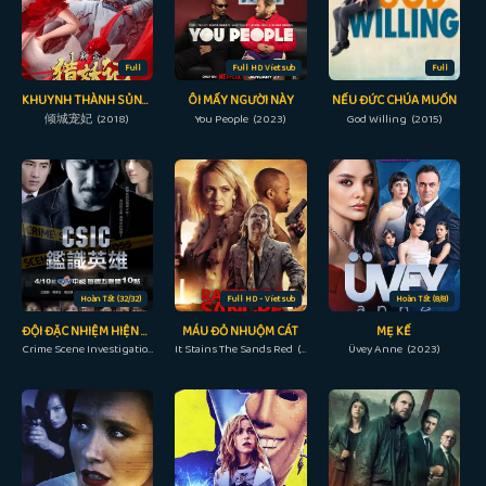
Full
Full HD Vietsub
Full
KHUYNH THÀNH SỦNG PHI
ÔI MẤY NGƯỜI NÀY
NẾU ĐỨC CHÚA MUỐN
倾城宠妃 (2018)
You People (2023)
God Willing (2015)
Hoàn Tất (32/32)
Full HD - Vietsub
Hoàn Tất (8/8)
ĐỘI ĐẶC NHIỆM HIỆN TRƯỜNG
MÁU ĐỎ NHUỘM CÁT
MẸ KẾ
Crime Scene Investigation Center (2015)
It Stains The Sands Red (2017)
Üvey Anne (2023)