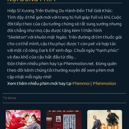
Hiệp Sĩ Xương Trên Đường Du Hành Đến Thế Giới Khác:
Tỉnh dậy ở thế giới mới với trang bị full giáp full vũ khí, Cuộc
đời tiếp theo của cậu tưởng chừng sẽ rất sung sướng nhưng
đời chẳng như mơ, cậu được tặng kèm 1 thân hình
“Skeleton” với khuôn mặt Ngáo. Trên đường đi tìm thuốc giải
cho cơ thể mình, cậu thu phục được 1 con pet và hợp tác
với một cô nàng Dark Elf xinh đẹp. Chuỗi ngày “hạnh phúc”
và đau khổ của cậu bắt đầu từ đây….
Đón thêm nhiều phim hay tại Phimmoilon.net. Đừng quên
theo dõi kênh chúng tôi thường xuyên để xem phim mới
cập nhật mỗi ngày nhé!
Xem thêm nhiều phim mới hay tại
Phimmoi | Phimmoilon
Từ khóa