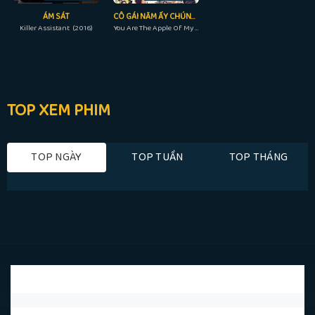
ÁM SÁT
CÔ GÁI NĂM ẤY CHÚNG TA CÙNG THEO ĐUỔI
Killer Assistant (2016)
You Are The Apple Of My Eye (2018)
TOP XEM PHIM
TOP NGÀY
TOP TUẦN
TOP THÁNG