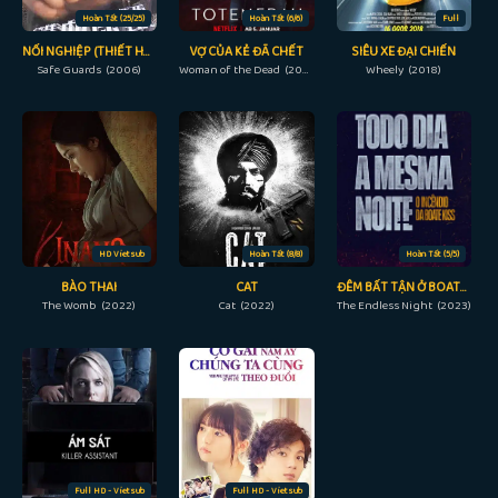
Hoàn Tất (25/25)
Hoàn Tất (6/6)
Full
NỐI NGHIỆP (THIẾT HUYẾT BẢO TIÊU)
VỢ CỦA KẺ ĐÃ CHẾT
SIÊU XE ĐẠI CHIẾN
Safe Guards (2006)
Woman of the Dead (2022)
Wheely (2018)
HD Vietsub
Hoàn Tất (8/8)
Hoàn Tất (5/5)
BÀO THAI
CAT
ĐÊM BẤT TẬN Ở BOATE KISS
The Womb (2022)
Cat (2022)
The Endless Night (2023)
Full HD - Vietsub
Full HD - Vietsub