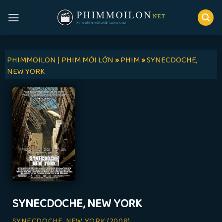
Skip
to
content
PHIMMOILON | PHIM MỚI LỚN
»
PHIM
»
SYNECDOCHE,
NEW YORK
SYNECDOCHE, NEW YORK
SYNECDOCHE, NEW YORK
(2008)