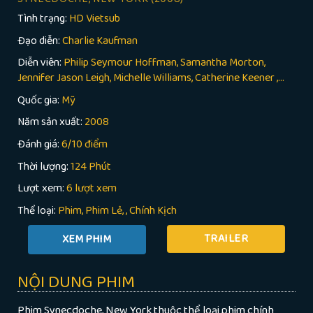
Tình trạng:
HD Vietsub
Đạo diễn:
Charlie Kaufman
Diễn viên:
Philip Seymour Hoffman, Samantha Morton,
Jennifer Jason Leigh, Michelle Williams, Catherine Keener ,...
Quốc gia:
Mỹ
Năm sản xuất:
2008
Đánh giá:
6/10 điểm
Thời lượng:
124 Phút
Lượt xem:
6 lượt xem
Thể loại:
Phim
Phim Lẻ
,
Chính Kịch
TRAILER
NỘI DUNG PHIM
Phim Synecdoche, New York thuộc thể loại phim chính