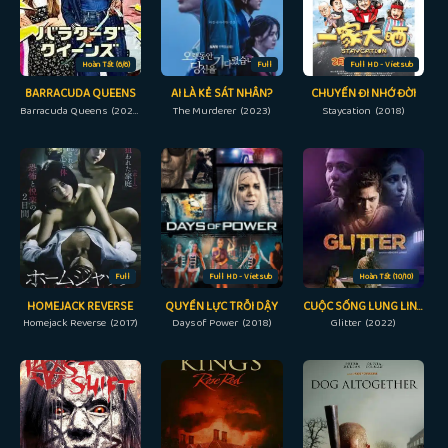
Hoàn Tất (6/6)
Full
Full HD - Vietsub
BARRACUDA QUEENS
AI LÀ KẺ SÁT NHÂN?
CHUYẾN ĐI NHỚ ĐỜI
Barracuda Queens (2023)
The Murderer (2023)
Staycation (2018)
Full
Full HD - Vietsub
Hoàn Tất (10/10)
HOMEJACK REVERSE
QUYỀN LỰC TRỖI DẬY
CUỘC SỐNG LUNG LINH
Homejack Reverse (2017)
Days of Power (2018)
Glitter (2022)