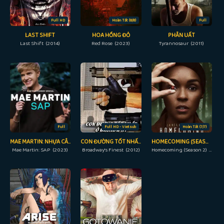
Full HD
Hoàn Tất (8/8)
Full
LAST SHIFT
HOA HỒNG ĐỎ
PHẪN UẤT
Last Shift (2014)
Red Rose (2023)
Tyrannosaur (2011)
Full
Full HD - Vietsub
Hoàn Tất (7/7)
MAE MARTIN: NHỰA CÂY
CON ĐƯỜNG TỐT NHẤT Ở BROADWAY
HOMECOMING (SEASON 2)
Mae Martin: SAP (2023)
Broadway’s Finest (2012)
Homecoming (Season 2) (2020)