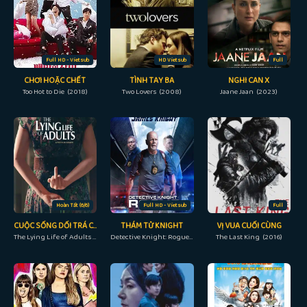
Full HD - Vietsub
HD Vietsub
Full
CHƠI HOẶC CHẾT
TÌNH TAY BA
NGHI CAN X
Too Hot to Die (2018)
Two Lovers (2008)
Jaane Jaan (2023)
Hoàn Tất (6/6)
Full HD - Vietsub
Full
CUỘC SỐNG DỐI TRÁ CỦA NGƯỜI LỚN
THÁM TỬ KNIGHT
VỊ VUA CUỐI CÙNG
The Lying Life of Adults (2022)
Detective Knight: Rogue (2022)
The Last King (2016)