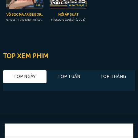
Full
Hoàn Tất (8/8)
VỎ BỌC MA ARISE BORDER: 3 NƯỚC MẮT MA
NỒI ÁP SUẤT
Ghost in the Shell Arise - Border 3: Ghost Tears (2014)
Pressure Cooker (2023)
TOP XEM PHIM
TOP NGÀY
TOP TUẦN
TOP THÁNG