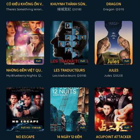
CÓ ĐIỀU KHÔNG ỔN VỚI BỌN TRẺ
KHUYNH THÀNH SỦNG PHI
DRAGON
Theres Something Wrong with the Children (2023)
倾城宠妃 (2018)
Dragon (2011)
Full
Full
Full
NHỮNG ĐÊM VIỆT QUẤT
LES TRADUCTEURS
JULES
My Blueberry Nights (2007)
Les traducteurs (2019)
Jules (2023)
Full HD - Vietsub
Full
Full
NO ESCAPE
14 NGÀY 12 ĐÊM
ACUPOINT ATTACKER