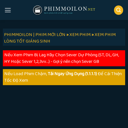
Skip
to
content
PHIMMOILON | PHIM MỚI LỚN
»
XEM PHIM
»
XEM PHIM
LÒNG TỐT GIÁNG SINH
Nếu Xem Phim Bị Lag Hãy Chọn Sever Dự Phòng (ST, DL, GH,
HY Hoặc Sever 1,2,3vv...) - Gợi ý nên chọn Sever GB
Nếu Load Phim Chậm,
Tải Ngay Ứng Dụng (1.1.1.1)
Để Cải Thiện
Tốc Độ Xem