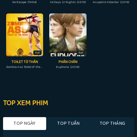
No Escape (1994)
14 Days, 12 Nights (2019)
Acupoint Attacker (2019)
Full
Full
TOILET TỬ THẦN
PHẤN CHẤN
Zombie Ass: Toilet of the Dead (2012)
Euphoria (2018)
TOP XEM PHIM
TOP NGÀY
TOP TUẦN
TOP THÁNG