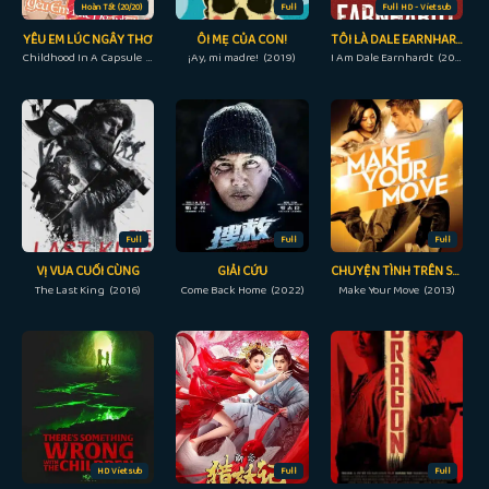
Hoàn Tất (20/20)
Full
Full HD - Vietsub
YÊU EM LÚC NGÂY THƠ
ÔI MẸ CỦA CON!
TÔI LÀ DALE EARNHARDT
Childhood In A Capsule (2022)
¡Ay, mi madre! (2019)
I Am Dale Earnhardt (2015)
Full
Full
Full
VỊ VUA CUỐI CÙNG
GIẢI CỨU
CHUYỆN TÌNH TRÊN SÀN NHẢY
The Last King (2016)
Come Back Home (2022)
Make Your Move (2013)
HD Vietsub
Full
Full