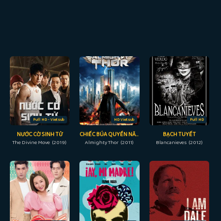
Full HD - Vietsub
HD Vietsub
Full HD
NƯỚC CỜ SINH TỬ
CHIẾC BÚA QUYỀN NĂNG
BẠCH TUYẾT
The Divine Move (2019)
Almighty Thor (2011)
Blancanieves (2012)