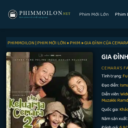
Skip
to
Phim Mới Lớn
Phim 
content
PHIMMOILON | PHIM MỚI LỚN
»
PHIM
»
GIA ĐÌNH CỦA CEMARA
GIA ĐÌN
CEMARA'S F
Tình trạng:
Fu
Đạo diễn:
Isma
Diễn viên:
Widu
Muzakki Ramdha
Quốc gia:
Khá
Năm sản xuất
Đánh giá:
6.9/