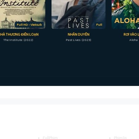
Full HD - Vietsub
Full
NHÀ THƯƠNG ĐIÊN LOẠN
NHÂN DUYÊN
RƠI VÀO 
The Institute (2022)
Past Lives (2023)
Aloha 