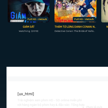
Full HD - Vietsub
Full HD - Vietsub
GIÁM SÁT
THÁM TỬ LỪNG DANH CONAN: NÀNG DÂU HALLOWEEN
Watching (2019)
Detective Conan: The Bride of Halloween (2022)