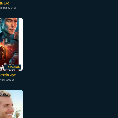
ÊN LẠC
ssions (2019)
HD Vietsub
 TRỐN HỌC
Chen (2022)