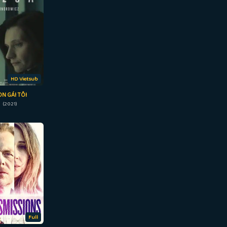
HD Vietsub
N GÁI TÔI
n (2021)
Full