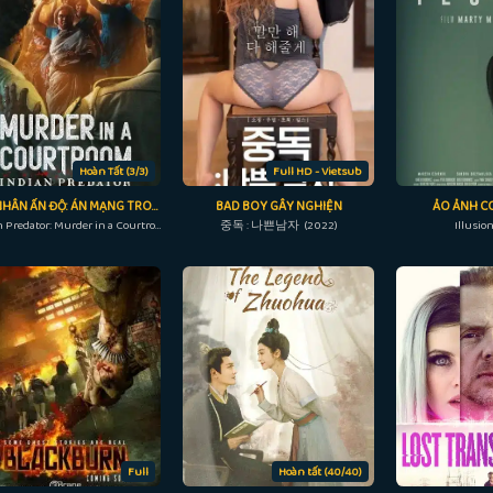
Hoàn Tất (3/3)
Full HD - Vietsub
SÁT NHÂN ẤN ĐỘ: ÁN MẠNG TRONG PHÒNG XỬ ÁN
BAD BOY GÂY NGHIỆN
ẢO ẢNH CO
Indian Predator: Murder in a Courtroom (2022)
중독 : 나쁜남자 (2022)
Illusio
Full
Hoàn tất (40/40)