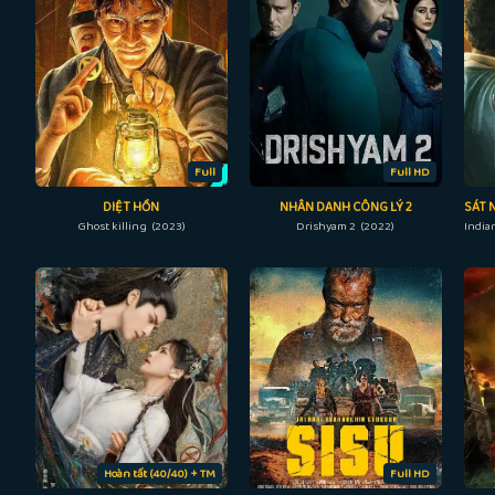
Full
Full HD
DIỆT HỒN
NHÂN DANH CÔNG LÝ 2
Ghost killing (2023)
Drishyam 2 (2022)
Hoàn tất (40/40) + TM
Full HD