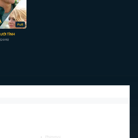
Full
LƯỚI TÌNH
(2015)