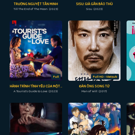
TRƯỜNG NGUYỆT TẪN MINH
SISU: GIÀ GÂN BÁO THÙ
Till The End of The Moon (2023)
Sisu (2023)
Full
Full HD - Vietsub
HÀNH TRÌNH TÌNH YÊU CỦA MỘT DU KHÁCH
ĐÀN ÔNG SONG TỬ
A Tourist's Guide to Love (2023)
Man of Will (2017)