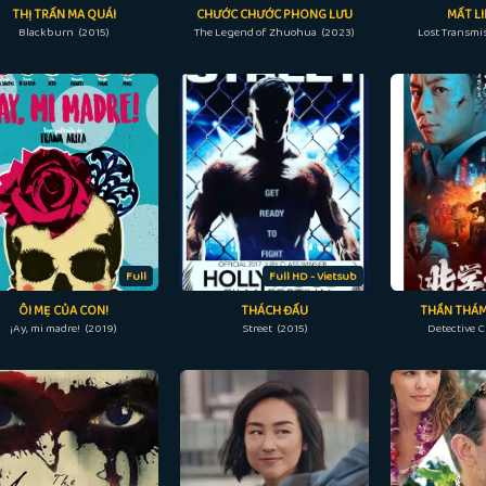
THỊ TRẤN MA QUÁI
CHƯỚC CHƯỚC PHONG LƯU
MẤT LI
Blackburn (2015)
The Legend of Zhuohua (2023)
Lost Transmi
Full
Full HD - Vietsub
ÔI MẸ CỦA CON!
THÁCH ĐẤU
THẦN THÁM
¡Ay, mi madre! (2019)
Street (2015)
Detective 