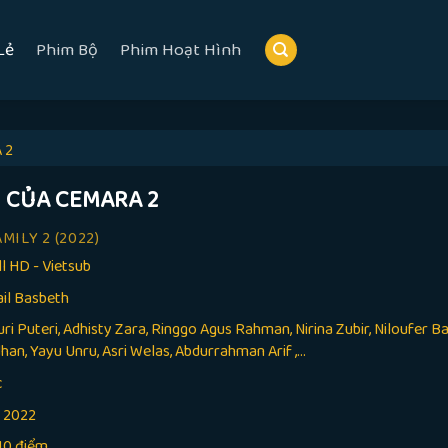
Lẻ
Phim Bộ
Phim Hoạt Hình
 2
H CỦA CEMARA 2
AMILY 2
(2022)
ll HD - Vietsub
il Basbeth
ri Puteri, Adhisty Zara, Ringgo Agus Rahman, Nirina Zubir, Niloufer B
n, Yayu Unru, Asri Welas, Abdurrahman Arif ,...
c
:
2022
10 điểm