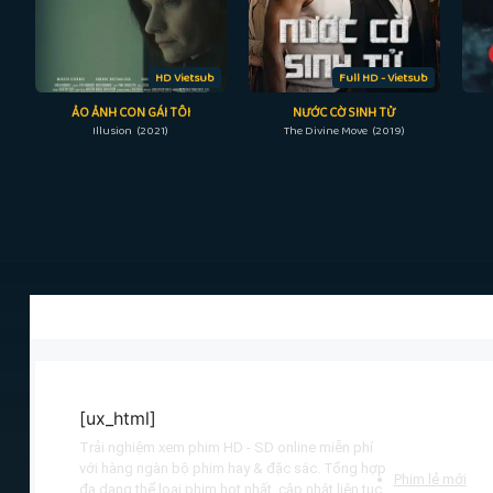
HD Vietsub
Full HD - Vietsub
ẢO ẢNH CON GÁI TÔI
NƯỚC CỜ SINH TỬ
Illusion (2021)
The Divine Move (2019)