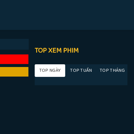
TOP XEM PHIM
TOP NGÀY
TOP TUẦN
TOP THÁNG