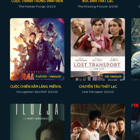
CUỘC THANH TRỪNG VĨNH VIỄN
BỨC ẢNH THẤT LẠC
The Forever Purge (2021)
The Missing Picture (2013)
Full HD - Vietsub
HD Vietsub
CUỘC CHIẾN XÂM LĂNG: MIỀN NHIỆT ĐỚI
CHUYẾN TÀU THẤT LẠC
Occupation: Rainfall (2020)
Lost Transport (2022)