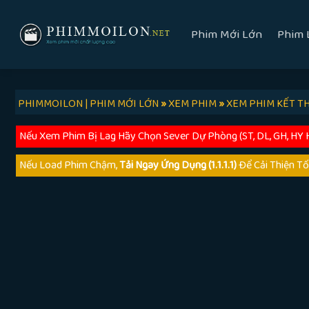
Skip
to
Phim Mới Lớn
Phim 
content
PHIMMOILON | PHIM MỚI LỚN
»
XEM PHIM
»
XEM PHIM KẾT TH
Nếu Xem Phim Bị Lag Hãy Chọn Sever Dự Phòng (ST, DL, GH, HY Hoặ
Nếu Load Phim Chậm,
Tải Ngay Ứng Dụng (1.1.1.1)
Để Cải Thiện T