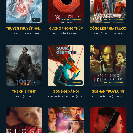
Full
Full HD - Vietsub
Full HD - Vietsub
TRUYỀN THUYẾT HÌNH NỘM: HOA BỈ NGẠN
GƯƠNG PHONG THỦY
XÔNG LÊN PHÍA TRƯỚC
Puppet Prince (2019)
Feng Shui (2004)
Fast forward (2020)
Full
HD Vietsub
Full HD - Vietsub
THẾ CHIẾN 1917
SONG ĐỀ XÃ HỘI
GIỚI HẠN TRUY LÙNG
1917 (2019)
The Social Dilemma (2020)
Limit (Rimiteu) (2022)