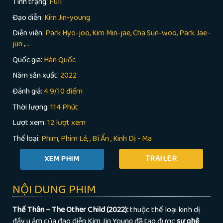
Tình trạng:
Full
Đạo diễn:
Kim Jin-young
Diễn viên:
Park Hyo-joo, Kim Min-jae, Cha Sun-woo, Park Jae-
jun ,...
Quốc gia:
Hàn Quốc
Năm sản xuất:
2022
Đánh giá:
4.9/10 điểm
Thời lượng:
114 Phút
Lượt xem:
12 lượt xem
Thể loại:
Phim
Phim Lẻ
,
Bí Ẩn
,
Kinh Dị - Ma
TRAILER
NỘI DUNG PHIM
Thế Thân – The Other Child (2022):
thuộc thể loại kinh dị
đầy u ám của đạo diễn Kim Jin Young đã tạo được
sự ghê