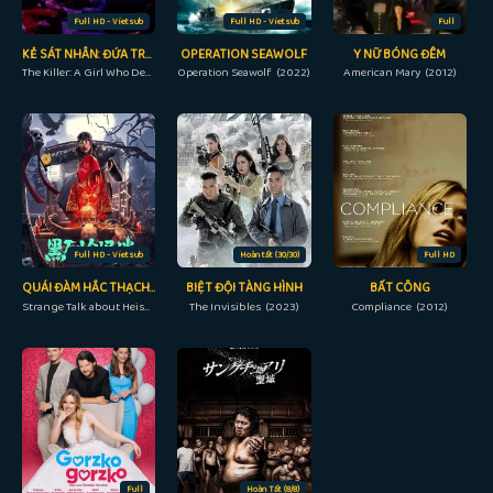
Full HD - Vietsub
Full HD - Vietsub
Full
KẺ SÁT NHÂN: ĐỨA TRẺ CÓ THỂ CHẾT
OPERATION SEAWOLF
Y NỮ BÓNG ĐÊM
The Killer: A Girl Who Deserves to Die (2022)
Operation Seawolf (2022)
American Mary (2012)
Full HD - Vietsub
Hoàn tất (30/30)
Full HD
QUÁI ĐÀM HẮC THẠCH LINH
BIỆT ĐỘI TÀNG HÌNH
BẤT CÔNG
Strange Talk about Heishiling (2022)
The Invisibles (2023)
Compliance (2012)
Full
Hoàn Tất (8/8)