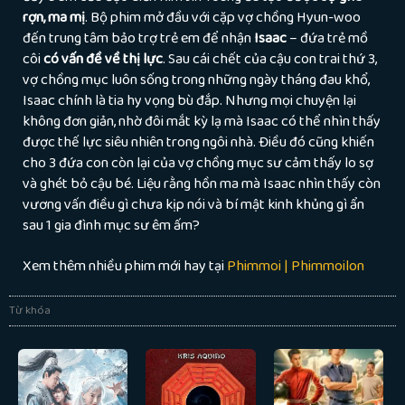
rợn, ma mị
. Bộ phim mở đầu với cặp vợ chồng Hyun-woo
đến trung tâm bảo trợ trẻ em để nhận
Isaac
– đứa trẻ mồ
côi
có vấn đề về thị lực
. Sau cái chết của cậu con trai thứ 3,
vợ chồng mục luôn sống trong những ngày tháng đau khổ,
Isaac chính là tia hy vọng bù đắp. Nhưng mọi chuyện lại
không đơn giản, nhờ đôi mắt kỳ lạ mà Isaac có thể nhìn thấy
được thế lực siêu nhiên trong ngôi nhà. Điều đó cũng khiến
cho 3 đứa con còn lại của vợ chồng mục sư cảm thấy lo sợ
và ghét bỏ cậu bé. Liệu rằng hồn ma mà Isaac nhìn thấy còn
vương vấn điều gì chưa kịp nói và bí mật kinh khủng gì ẩn
sau 1 gia đình mục sư êm ấm?
Xem thêm nhiều phim mới hay tại
Phimmoi | Phimmoilon
Từ khóa