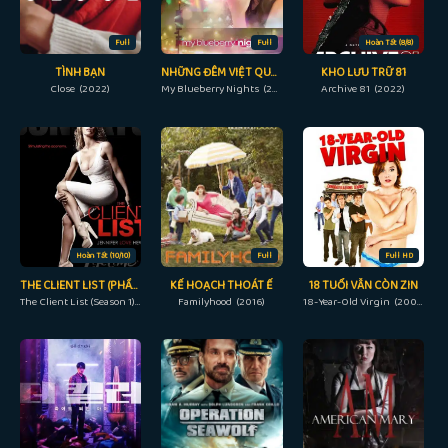
Full
Full
Hoàn Tất (8/8)
TÌNH BẠN
NHỮNG ĐÊM VIỆT QUẤT
KHO LƯU TRỮ 81
Close (2022)
My Blueberry Nights (2007)
Archive 81 (2022)
Hoàn Tất (10/10)
Full
Full HD
THE CLIENT LIST (PHẦN 1)
KẾ HOẠCH THOÁT Ế
18 TUỔI VẪN CÒN ZIN
The Client List (Season 1) (2012)
Familyhood (2016)
18-Year-Old Virgin (2009)