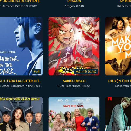
Ý ÔNG MERCEDES (PHẦN 1)
DRAGON
ÂM MƯU
. Mercedes (Season 1) (2017)
Dragon (2011)
Killer In 
Full
Hoàn Tất (12/12)
HIKARU UTADA: LAUGHTER IN THE DARK TOUR 2018
SABIKUI BISCO
CHUYỆN TÌNH 
Hikaru Utada: Laughter in the Dark Tour 2018 (2019)
Rust-Eater Bisco (2022)
Make Your 