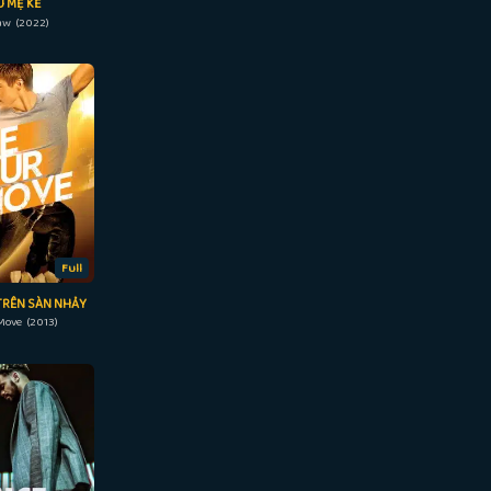
 MẸ KẾ
Law (2022)
Full
TRÊN SÀN NHẢY
Move (2013)