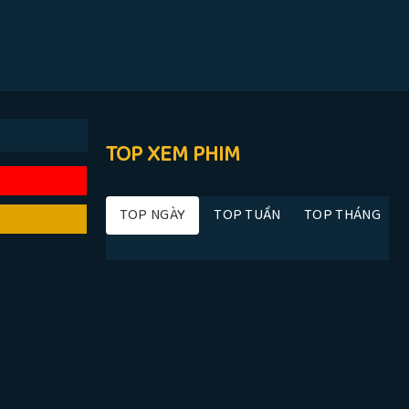
TOP XEM PHIM
TOP NGÀY
TOP TUẦN
TOP THÁNG