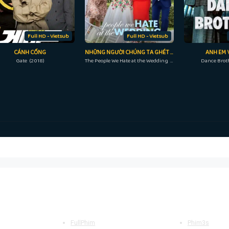
Full HD - Vietsub
Full HD - Vietsub
CÁNH CỔNG
NHỮNG NGƯỜI CHÚNG TA GHÉT Ở ĐÁM CƯỚI
ANH EM 
Gate (2018)
The People We Hate at the Wedding (2022)
Dance Brot