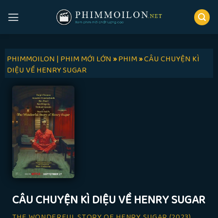
Skip
to
content
PHIMMOILON | PHIM MỚI LỚN
»
PHIM
»
CÂU CHUYỆN KÌ
DIỆU VỀ HENRY SUGAR
CÂU CHUYỆN KÌ DIỆU VỀ HENRY SUGAR
THE WONDERFUL STORY OF HENRY SUGAR
(2023)