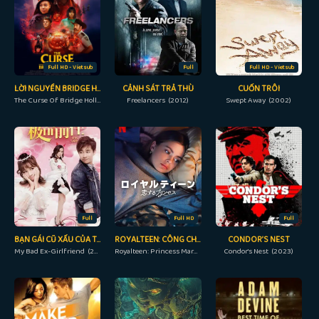
Full HD - Vietsub
Full
Full HD - Vietsub
LỜI NGUYỀN BRIDGE HOLLOW
CẢNH SÁT TRẢ THÙ
CUỐN TRÔI
The Curse Of Bridge Hollow (2022)
Freelancers (2012)
Swept Away (2002)
Full
Full HD
Full
BẠN GÁI CŨ XẤU CỦA TÔI
ROYALTEEN: CÔNG CHÚA MARGRETHE
CONDOR’S NEST
My Bad Ex-Girlfriend (2018)
Royalteen: Princess Margrethe (2023)
Condor's Nest (2023)