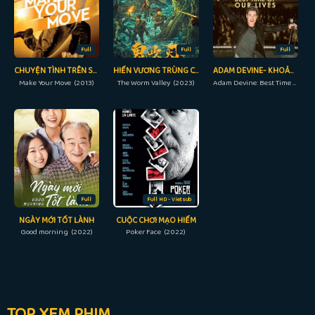
Full
Full
Full
CHUYỆN TÌNH TRÊN SÀN NHẢY
HIẾN VƯƠNG TRÙNG CỐC
ADAM DEVINE- KHOẢNH KHẮC TUYỆT VỜI NHẤT
Make Your Move (2013)
The Worm Valley (2023)
Adam Devine: Best Time of Our Lives (2019)
Full
Full HD - Vietsub
NGÀY MỚI TỐT LÀNH
CUỘC CHƠI MẠO HIỂM
Good morning (2022)
Poker Face (2022)
TOP XEM PHIM