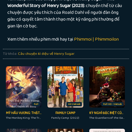
Wonderful Story of Henry Sugar (2023):
chuyển thể từ câu
chuyện được yêu thích của Roald Dahl về người đàn ông
giàu có quyết tâm thành thạo một kỹ năng phi thường để
gian lận cờ bạc.
Xem thêm nhiều phim mới hay tại
Phimmoi | Phimmoilon
Từ khóa:
Câu chuyện kì diệu về Henry Sugar
.
Full
HD Vietsub
Full HD - Vietsub
MỸ HẦU VƯƠNG: THẬT GIẢ TÔN NGỘ KHÔNG
FAMILY CAMP
KỲ NGHỈ ĐẶC BIỆT CỦA VỆ BINH DẢI NGÂN HÀ
The Monkey King: The True Sun Wukong (2019)
Family Camp (2022)
The Guardians of the Galaxy Holiday Special (2022)