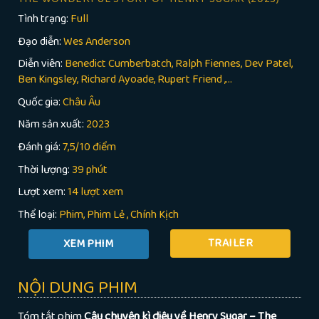
Tình trạng:
Full
Đạo diễn:
Wes Anderson
Diễn viên:
Benedict Cumberbatch, Ralph Fiennes, Dev Patel,
Ben Kingsley, Richard Ayoade, Rupert Friend ,...
Quốc gia:
Châu Âu
Năm sản xuất:
2023
Đánh giá:
7,5/10 điểm
Thời lượng:
39 phút
Lượt xem:
14 lượt xem
Thể loại:
Phim
Phim Lẻ
,
Chính Kịch
TRAILER
NỘI DUNG PHIM
Tóm tắt phim
Câu chuyện kì diệu về Henry Sugar – The