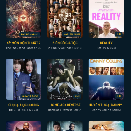
Full HD Vietsub
Hoàn Tất (18/18)
Full
KỲ MÔN ĐỘN THUẬT 2
BIẾN CỐ GIA TỘC
REALITY
The Thousand Faces of Dunshu 2 (2023)
In Family We Trust (2018)
Reality (2023)
Hoàn Tất (10/10)
Full
Full
CHỊ ĐẠI HỌC ĐƯỜNG
HOMEJACK REVERSE
HUYỀN THOẠI DANNY COLLINS
BITCH X RICH (2023)
Homejack Reverse (2017)
Danny Collins (2015)