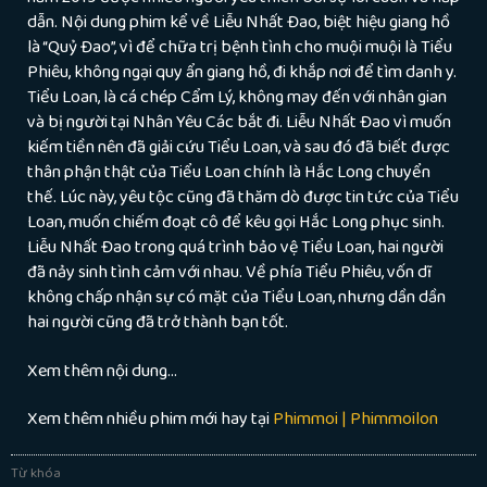
dẫn. Nội dung phim kể về Liễu Nhất Đao, biệt hiệu giang hồ
là “Quỷ Đao”, vì để chữa trị bệnh tình cho muội muội là Tiểu
Phiêu, không ngại quy ẩn giang hồ, đi khắp nơi để tìm danh y.
Tiểu Loan, là cá chép Cẩm Lý, không may đến với nhân gian
và bị người tại Nhân Yêu Các bắt đi. Liễu Nhất Đao vì muốn
kiếm tiền nên đã giải cứu Tiểu Loan, và sau đó đã biết được
thân phận thật của Tiểu Loan chính là Hắc Long chuyển
thế. Lúc này, yêu tộc cũng đã thăm dò được tin tức của Tiểu
Loan, muốn chiếm đoạt cô để kêu gọi Hắc Long phục sinh.
Liễu Nhất Đao trong quá trình bảo vệ Tiểu Loan, hai người
đã nảy sinh tình cảm với nhau. Về phía Tiểu Phiêu, vốn dĩ
không chấp nhận sự có mặt của Tiểu Loan, nhưng dần dần
hai người cũng đã trở thành bạn tốt.
Xem thêm nội dung…
Xem thêm nhiều phim mới hay tại
Phimmoi | Phimmoilon
Từ khóa