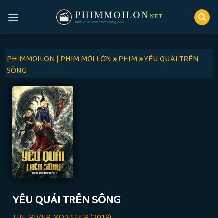
Skip
to
content
PHIMMOILON | PHIM MỚI LỚN
»
PHIM
»
YÊU QUÁI TRÊN
SÔNG
YÊU QUÁI TRÊN SÔNG
THE RIVER MONSTER
(2019)