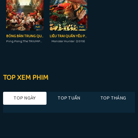
Full
Full
BÓNG BÀN TRUNG QUỐC: CUỘC PHẢN CÔNG
LIÊU TRAI QUẦN YÊU PHỔ
Ping Pong:The TRIUMPH (2023)
Monster Hunter (2019)
TOP XEM PHIM
TOP NGÀY
TOP TUẦN
TOP THÁNG