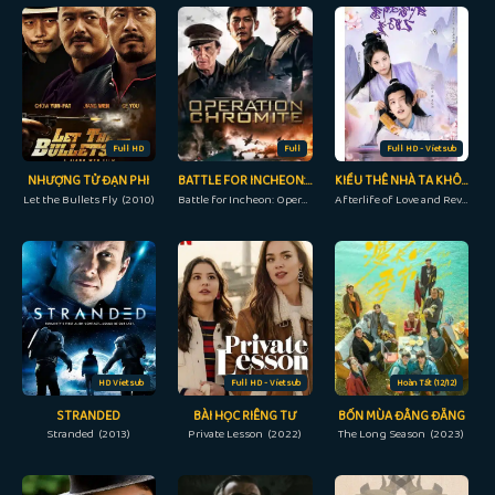
Full HD
Full
Full HD - Vietsub
NHƯỢNG TỬ ĐẠN PHI
BATTLE FOR INCHEON: OPERATION CHROMITE
KIỀU THÊ NHÀ TA KHÔNG DỄ CHỌC
Let the Bullets Fly (2010)
Battle for Incheon: Operation Chromite (2016)
Afterlife of Love and Revenge (2022)
HD Vietsub
Full HD - Vietsub
Hoàn Tất (12/12)
STRANDED
BÀI HỌC RIÊNG TƯ
BỐN MÙA ĐẰNG ĐẴNG
Stranded (2013)
Private Lesson (2022)
The Long Season (2023)