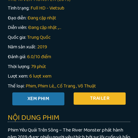
Tình trạng:
Full HD - Vietsub
Đạo diễn:
Đang cập nhật
Diễn viên:
Đang cập nhật ,...
Quốc gia:
Trung Quốc
Năm sản xuất:
2019
Đánh giá:
6.0/10 điểm
Thời lượng:
79 phút
Lượt xem:
6 lượt xem
Thể loại:
Phim
Phim Lẻ
,
Cổ Trang
,
Võ Thuật
TRAILER
NỘI DUNG PHIM
Phim Yêu Quái Trên Sông – The River Monster phát hành
năm 2019 được nhiều người yêu thích bởi sự lôi cuốn và hấp