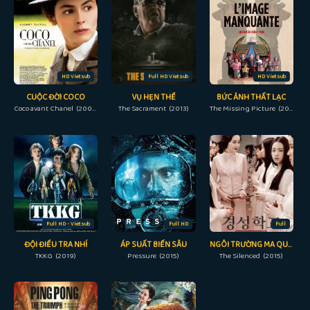
HD Vietsub
Full HD Vietsub
HD Vietsub
CUỘC ĐỜI COCO
VỤ HẸN THỀ
BỨC ẢNH THẤT LẠC
Coco avant Chanel (2009)
The Sacrament (2013)
The Missing Picture (2013)
Full HD - Vietsub
Full HD
Full
ĐỘI ĐIỀU TRA NHÍ
ÁP SUẤT BIỂN SÂU
NGÔI TRƯỜNG MA QUÁI
TKKG (2019)
Pressure (2015)
The Silenced (2015)