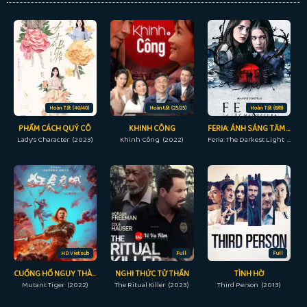
Hoàn Tất (40/40)
Hoàn tất (25/25)
Hoàn Tất (8/8)
PHẨM CÁCH QUÝ CÔ
KHINH CÔNG
FERIA: ÁNH SÁNG TĂM TỐI NHẤT
Lady's Character (2023)
Khinh Công (2022)
Feria: The Darkest Light (2022)
HD Vietsub
Full
Full
CUỒNG HỔ NGUY THÀNH
NGHI THỨC TỬ THẦN
TÌNH HỜ
Mutant Tiger (2022)
The Ritual Killer (2023)
Third Person (2013)