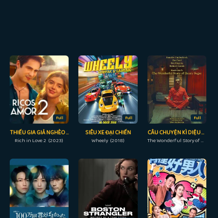
Full
Full
Full
THIẾU GIA GIẢ NGHÈO 2
SIÊU XE ĐẠI CHIẾN
CÂU CHUYỆN KÌ DIỆU VỀ HENRY SUGAR
Rich in Love 2 (2023)
Wheely (2018)
The Wonderful Story of Henry Sugar (2023)