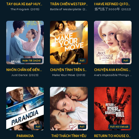
TAY ĐUA XE ĐẠP HUYỀN THOẠI
TRẬN CHIẾN WESTERPLATTE
I HAVE REFINED QI FOR 3000 YEARS!
The Program (2015)
Battle of Westerplatte (2013)
炼气练了3000年 (2022)
Hoàn Tất (24/24)
Full
Full
NHÓN CHÂN ĐỂ ĐẾN GẦN NGƯỜI
CHUYỆN TÌNH TRÊN SÀN NHẢY
CHUYỆN AVA KHÔNG THỂ LÀM
Just Dance (2023)
Make Your Move (2013)
Ava's Impossible Things (2016)
Full
Full
Full HD Vietsub
PARANOIA
THỬ THÁCH TÌNH YÊU
RETURN TO HOUSE ON HAUNTED HILL