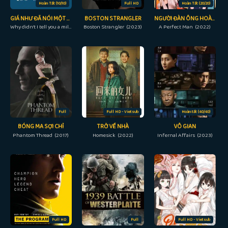
Hoàn Tất (10/10)
Full HD
Hoàn Tất (20/20)
GIÁ NHƯ ĐÃ NÓI MỘT TRIỆU LẦN
BOSTON STRANGLER
NGƯỜI ĐÀN ÔNG HOÀN HẢO
Why didn’t I tell you a million times? (2023)
Boston Strangler (2023)
A Perfect Man (2022)
Full
Full HD - Vietsub
Hoàn tất (40/40)
BÓNG MA SỢI CHỈ
TRỞ VỀ NHÀ
VÔ GIAN
Phantom Thread (2017)
Homesick (2022)
Infernal Affairs (2023)
Full HD
Full
Full HD - Vietsub