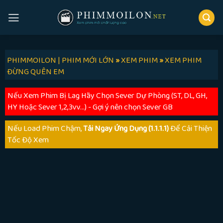
Skip
to
content
PHIMMOILON | PHIM MỚI LỚN
»
XEM PHIM
»
XEM PHIM
ĐỪNG QUÊN EM
Nếu Xem Phim Bị Lag Hãy Chọn Sever Dự Phòng (ST, DL, GH,
HY Hoặc Sever 1,2,3vv...) - Gợi ý nên chọn Sever GB
Nếu Load Phim Chậm,
Tải Ngay Ứng Dụng (1.1.1.1)
Để Cải Thiện
Tốc Độ Xem