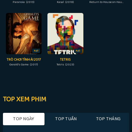
Paranoia (2013)
Kasal (2018)
Return to House on Haunted Hill (2007)
Full
Full
TRÒ CHƠI TÌNH ÁI 2017
TETRIS
Gerald's Game (2017)
Tetris (2023)
TOP XEM PHIM
TOP NGÀY
TOP TUẦN
TOP THÁNG