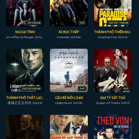
HD Vietsub
Full
Full HD - Vietsub
NGOẠI TÌNH
XE BỌC THÉP
THÀNH PHỐ THIÊN ĐƯỜNG
An Affair to Forget (2022)
Armored (2009)
Paradise City (2022)
Full HD Vietsub
Full
Full
THÀNH PHỐ THẤT LẠC: CUỘC CHIẾN CÔNG LÝ
CẬU BÉ NỔI LOẠN
ĐẠI TỶ SÁT THỦ
迷城之正义对决 (2023)
Capernaum (2018)
Queen Of Triads (2017)