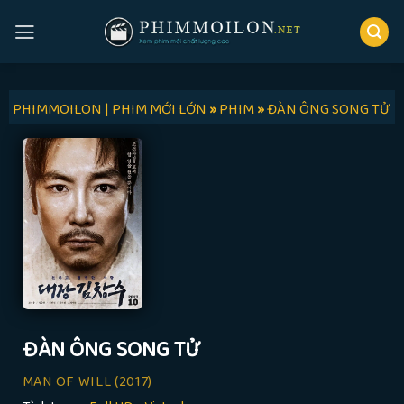
Skip
to
content
PHIMMOILON | PHIM MỚI LỚN
»
PHIM
»
ĐÀN ÔNG SONG TỬ
ĐÀN ÔNG SONG TỬ
MAN OF WILL
(2017)