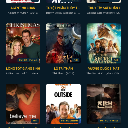
AGENT MR CHAN
TUYỆT PHẨM THỦY TINH (PHẦN 3)
TRUY TÌM SÁT NHÂN 1
Agent Mr Chan (2018)
Blown Away (Season 3) (2022)
Garage Sale Mystery 1 (2013)
Full HD - Vietsub
Full
Full
LÒNG TỐT GIÁNG SINH
LỖ TRÍ THÂM
VƯƠNG QUỐC BÍ MẬT
A Kindhearted Christmas (2021)
Zhi Shen (2018)
The Secret Kingdom (2017)
Full
Full HD Vietsub
Full HD - Vietsub