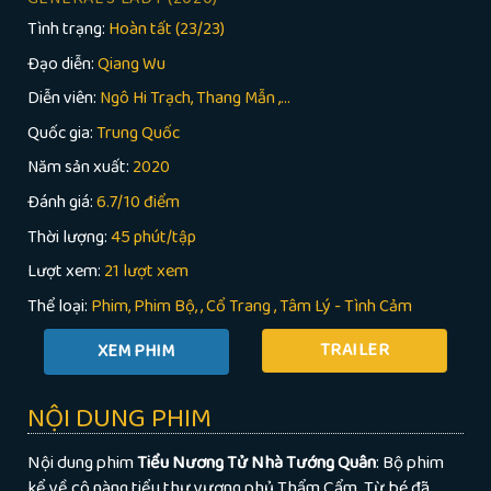
Tình trạng:
Hoàn tất (23/23)
Đạo diễn:
Qiang Wu
Diễn viên:
Ngô Hi Trạch, Thang Mẫn ,...
Quốc gia:
Trung Quốc
Năm sản xuất:
2020
Đánh giá:
6.7/10 điểm
Thời lượng:
45 phút/tập
Lượt xem:
21 lượt xem
Thể loại:
Phim
Phim Bộ
,
Cổ Trang
,
Tâm Lý - Tình Cảm
TRAILER
NỘI DUNG PHIM
Nội dung phim
Tiểu Nương Tử Nhà Tướng Quân
: Bộ phim
kể về cô nàng tiểu thư vương phủ Thẩm Cẩm. Từ bé đã