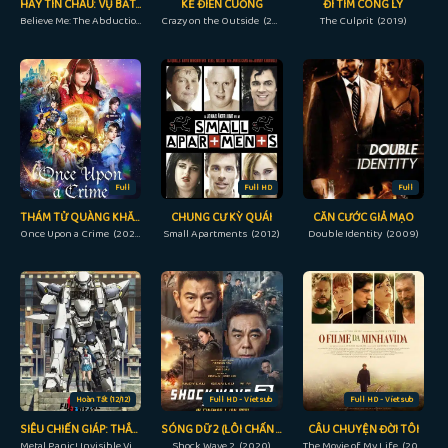
HÃY TIN CHÁU: VỤ BẮT CÓC LISA MCVEY
KẺ ĐIÊN CUỒNG
ĐI TÌM CÔNG LÝ
Believe Me: The Abduction of Lisa McVey (2018)
Crazy on the Outside (2010)
The Culprit (2019)
Full
Full HD
Full
THÁM TỬ QUÀNG KHĂN ĐỎ
CHUNG CƯ KỲ QUÁI
CĂN CƯỚC GIẢ MẠO
Once Upon a Crime (2023)
Small Apartments (2012)
Double Identity (2009)
Hoàn Tất (12/12)
Full HD - Vietsub
Full HD - Vietsub
SIÊU CHIẾN GIÁP: THẮNG LỢI VÔ HÌNH
SÓNG DỮ 2 (LÔI CHẤN 2)
CÂU CHUYỆN ĐỜI TÔI
Metal Panic! Invisible Victory (2017)
Shock Wave 2 (2020)
The Movie of My Life (2017)