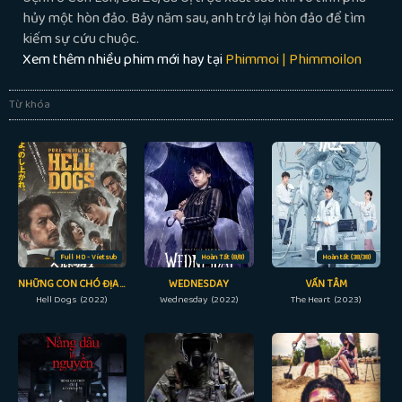
hủy một hòn đảo. Bảy năm sau, anh trở lại hòn đảo để tìm
kiếm sự cứu chuộc.
Xem thêm nhiều phim mới hay tại
Phimmoi | Phimmoilon
Từ khóa
Full HD - Vietsub
Hoàn Tất (8/8)
Hoàn tất (38/38)
NHỮNG CON CHÓ ĐỊA NGỤC
WEDNESDAY
VẤN TÂM
Hell Dogs (2022)
Wednesday (2022)
The Heart (2023)