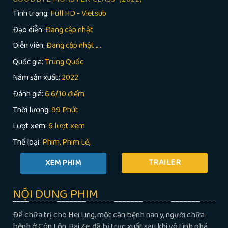
Tình trạng:
Full HD - Vietsub
Đạo diễn:
Đang cập nhật
Diễn viên:
Đang cập nhật ,...
Quốc gia:
Trung Quốc
Năm sản xuất:
2022
Đánh giá:
6.6/10 điểm
Thời lượng:
99 Phút
Lượt xem:
6 lượt xem
Thể loại:
Phim
Phim Lẻ
TRAILER
NỘI DUNG PHIM
Để chữa trị cho Hei Ling, một căn bệnh nan y, người chữa
bệnh ở Côn Lôn, Bai Ze, đã bị trục xuất sau khi vô tình phá