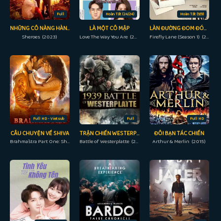
Full
Hoàn Tất (24/24)
Hoàn Tất (9/9)
NHỮNG CÔ NÀNG HÀNH ĐỘNG
LÀ MỘT CÔ MẬP
LÀN ĐƯỜNG ĐOM ĐÓM (PHẦN 1)
Sheroes (2023)
Love The Way You Are (2019)
Firefly Lane (Season 1) (2022)
Full HD - Vietsub
Full
Full HD
CÂU CHUYỆN VỀ SHIVA
TRẬN CHIẾN WESTERPLATTE
ĐÔI BẠN TÁC CHIẾN
Brahmāstra Part One: Shiva (2022)
Battle of Westerplatte (2013)
Arthur & Merlin (2015)