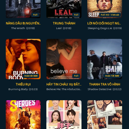
Full
Full
Full HD - Vietsub
NÀNG DÂU BỊ NGUYỀN RỦA
TRUNG THÀNH
LỜI NÓI DỐI NGỌT NGÀO
The Wrath (2018)
Leal (2018)
Sleeping Dogs Lie (2019)
Hoàn tất (8/8)
Full
Hoàn Tất (8/8)
THIÊU RỤI
HÃY TIN CHÁU: VỤ BẮT CÓC LISA MCVEY
THANH TRA VÔ HÌNH
Burning Body (2023)
Believe Me: The Abduction of Lisa McVey (2018)
Shadow Detective (2022)