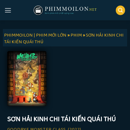
Skip
to
content
PHIMMOILON | PHIM MỚI LỚN
»
PHIM
»
SƠN HẢI KINH CHI
TÁI KIẾN QUÁI THÚ
SƠN HẢI KINH CHI TÁI KIẾN QUÁI THÚ
GOODBYE MONSTER CLASS
(2022)