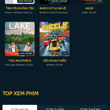
Hoàn Tất (15/15)
Full HD - Vietsub
Full
TÌNH YÊU KHÔNG TÊN
BARDO KÝ SỰ GIẢ VỀ ĐÔI CHÚT SỰ THẬT
JAILER
When I See Your Face (2023)
BARDO, False Chronicle of a Handful of Truths (2022)
Jailer (2023)
Hoàn Tất (8/8)
Full
THE LAKE (PHẦN 1)
SIÊU XE ĐẠI CHIẾN
The Lake (Season 1) (2022)
Wheely (2018)
TOP XEM PHIM
TOP NGÀY
TOP TUẦN
TOP THÁNG