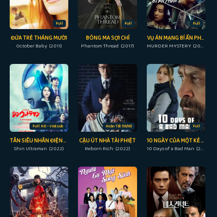
Full
Full
Full
ĐỨA TRẺ THÁNG MƯỜI
BÓNG MA SỢI CHỈ
VỤ ÁN MẠNG BÍ ẨN PHẦN 1
October Baby (2011)
Phantom Thread (2017)
MURDER MYSTERY (2023)
Full HD - Vietsub
Hoàn Tất (16/16)
Full
TÂN SIÊU NHÂN ĐIỆN QUANG
CẬU ÚT NHÀ TÀI PHIỆT
10 NGÀY CỦA MỘT KẺ XẤU
Shin Ultraman (2022)
Reborn Rich (2022)
10 Days of a Bad Man (2023)