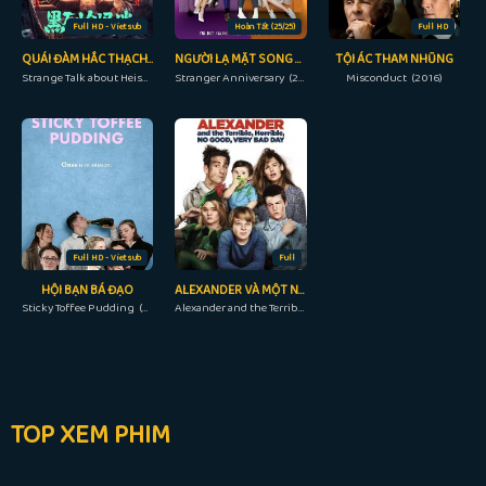
Full HD - Vietsub
Hoàn Tất (25/25)
Full HD
QUÁI ĐÀM HẮC THẠCH LINH
NGƯỜI LẠ MẶT SONG SINH
TỘI ÁC THAM NHŨNG
Strange Talk about Heishiling (2022)
Stranger Anniversary (2022)
Misconduct (2016)
Full HD - Vietsub
Full
HỘI BẠN BÁ ĐẠO
ALEXANDER VÀ MỘT NGÀY TỒI TỆ, KINH KHỦNG, CHÁN NẢN, BỰC BỘI
Sticky Toffee Pudding (2020)
Alexander and the Terrible, Horrible, No Good, Very Bad Day (2014)
TOP XEM PHIM