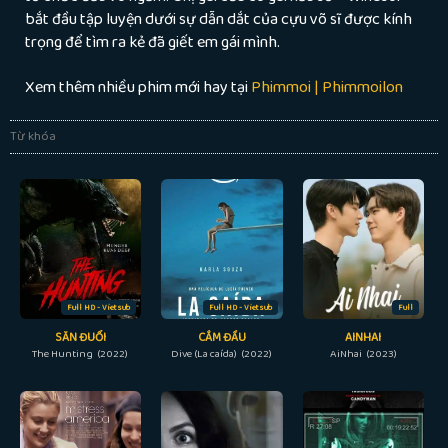
bắt đầu tập luyện dưới sự dẫn dắt của cựu võ sĩ được kính
trọng để tìm ra kẻ đã giết em gái mình.
Xem thêm nhiều phim mới hay tại
Phimmoi | Phimmoilon
Từ khóa
Full HD - Vietsub
Full HD - Vietsub
Full
SĂN ĐUỔI
CẮM ĐẦU
AINHAI
The Hunting (2022)
Dive (La caída) (2022)
AiNhai (2023)