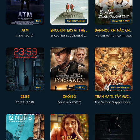
Full
Full HD Vietsub
Hoàn Tất (12/12)
ATM
ENCOUNTERS AT THE END OF THE WORLD
BẠN HỌC, KHI NÀO CHUYỂN ĐI THẾ?
ATM (2012)
Encounters at the End of the World (2007)
My Annoying Roommate (2023)
Full
Full HD
Full HD Vietsub
23:59
CHỐI BỎ
TRẤN MA TI: TÂY VỰC DỊ THÚ
23:59 (2011)
Forsaken (2015)
The Demon Suppressors: West Barbarian Beast (2021)