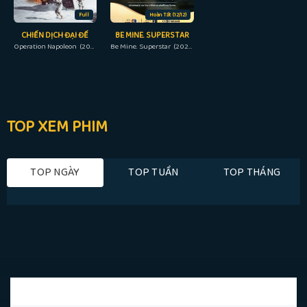
Full
Hoàn Tất (12/12)
CHIẾN DỊCH ĐẠI ĐẾ
BE MINE. SUPERSTAR
Operation Napoleon (2023)
Be Mine. Superstar (2023)
TOP XEM PHIM
TOP NGÀY
TOP TUẦN
TOP THÁNG