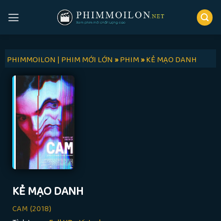
Skip
to
content
PHIMMOILON | PHIM MỚI LỚN
»
PHIM
»
KẺ MẠO DANH
KẺ MẠO DANH
CAM
(2018)