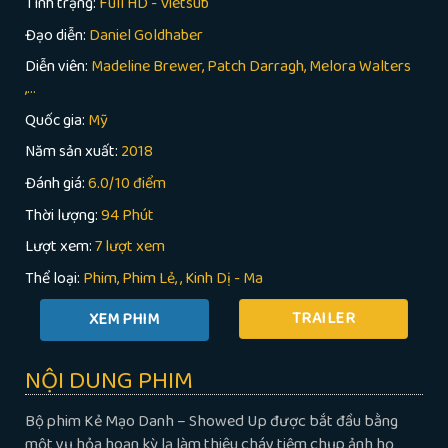
Tình trạng:
Full HD - Vietsub
Đạo diễn:
Daniel Goldhaber
Diễn viên:
Madeline Brewer, Patch Darragh, Melora Walters
,...
Quốc gia:
Mỹ
Năm sản xuất:
2018
Đánh giá:
6.0/10 điểm
Thời lượng:
94 Phút
Lượt xem:
7 lượt xem
Thể loại:
Phim
Phim Lẻ
,
Kinh Dị - Ma
TRAILER
NỘI DUNG PHIM
Bộ phim Kẻ Mạo Danh – Showed Up được bắt đầu bằng
một vụ hỏa hoạn kỳ lạ làm thiêu cháy tiệm chụp ảnh họ