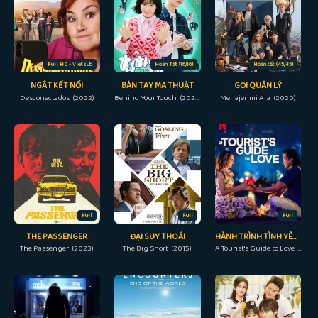
Full HD - Vietsub
Hoàn Tất (16/16)
Hoàn tất (45/45)
NGẮT KẾT NỐI
BÀN TAY MA THUẬT
GỌI QUẢN LÝ
Desconectados (2022)
Behind Your Touch (2023)
Menajerimi Ara (2020)
Full
Full
Full
THE PASSENGER
ĐẠI SUY THOÁI
HÀNH TRÌNH TÌNH YÊU CỦA MỘT DU KHÁCH
The Passenger (2023)
The Big Short (2015)
A Tourist's Guide to Love (2023)