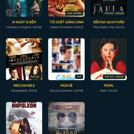
Full
Hoàn Tất (6/6)
Full HD - Vietsub
14 NGÀY 12 ĐÊM
TÔI GHÉT GIÁNG SINH
BÊN KIA VẠCH PHẤN
14 Days, 12 Nights (2019)
I Hate Christmas (2022)
The Chalk Line (2022)
Full HD
Full
Full HD - Vietsub
INESCAPABLE
MÙA HÈ
PEARL
Inescapable (2012)
My Last Summer (2019)
Pearl (2022)