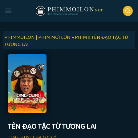
Skip
to
content
PHIMMOILON | PHIM MỚI LỚN
»
PHIM
»
TÊN ĐẠO TẶC TỪ
TƯƠNG LAI
TÊN ĐẠO TẶC TỪ TƯƠNG LAI
TIME HUSTLER
(2022)