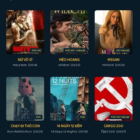
Full HD
Full HD - Vietsub
HD Vietsub
NỮ VÕ SĨ
MÈO HOANG
M3GAN
Mary Kom (2014)
Wildcat (2022)
M3GAN (2023)
Full
Full
Full HD Vietsub
CHẠY ĐI THỎ CON
14 NGÀY 12 ĐÊM
CARGO 200
Run Rabbit Run (2023)
14 Days, 12 Nights (2019)
Груз 200 (2007)