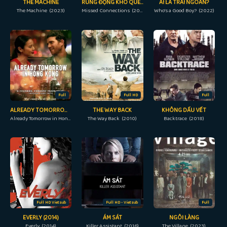
THE MACHINE
RUNG ĐỘNG KHÓ QUÊN
AI LÀ TRAI NGOAN?
The Machine (2023)
Missed Connections (2023)
Who's a Good Boy? (2022)
Full
Full HD
Full
ALREADY TOMORROW IN HONG KONG
THE WAY BACK
KHÔNG DẤU VẾT
Already Tomorrow in Hong Kong (2015)
The Way Back (2010)
Backtrace (2018)
Full HD Vietsub
Full HD - Vietsub
Full
EVERLY (2014)
ÁM SÁT
NGÔI LÀNG
Everly (2014)
Killer Assistant (2016)
The Village (2023)