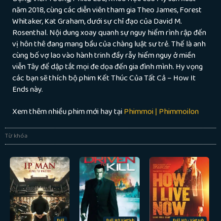
năm 2018, cùng các diễn viên tham gia Theo James, Forest
Whitaker, Kat Graham, dưới sự chỉ đạo của David M.
Rosenthal. Nội dung xoay quanh sự nguy hiểm rình rập đến
vị hôn thê đang mang bầu của chàng luật sư trẻ. Thế là anh
cùng bố vợ lao vào hành trinh đầy rẫy hiểm nguy ở miền
viễn Tây để dập tắt mọi đe dọa đến gia đình mình. Hy vọng
các bạn sẽ thích bộ phim Kết Thúc Của Tất Cả – How It
Ends này.
Xem thêm nhiều phim mới hay tại
Phimmoi | Phimmoilon
Từ khóa
Full
Full HD VietSub
Full HD - Vietsub