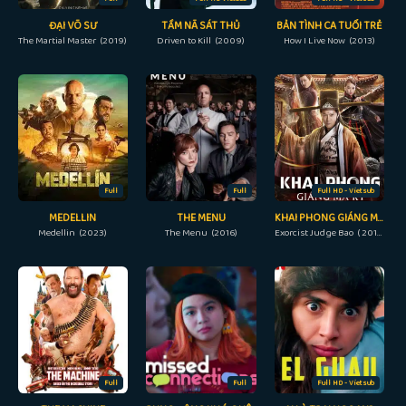
ĐẠI VÕ SƯ
TẦM NÃ SÁT THỦ
BẢN TÌNH CA TUỔI TRẺ
The Martial Master (2019)
Driven to Kill (2009)
How I Live Now (2013)
Full
Full
Full HD - Vietsub
MEDELLIN
THE MENU
KHAI PHONG GIÁNG MA KÝ
Medellin (2023)
The Menu (2016)
Exorcist Judge Bao ( 2019)
Full
Full
Full HD - Vietsub