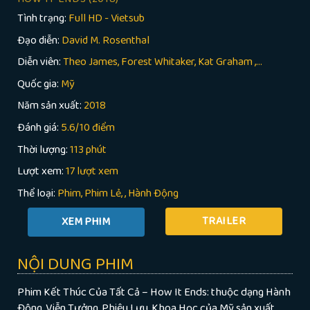
Tình trạng:
Full HD - Vietsub
Đạo diễn:
David M. Rosenthal
Diễn viên:
Theo James, Forest Whitaker, Kat Graham ,...
Quốc gia:
Mỹ
Năm sản xuất:
2018
Đánh giá:
5.6/10 điểm
Thời lượng:
113 phút
Lượt xem:
17 lượt xem
Thể loại:
Phim
Phim Lẻ
,
Hành Động
TRAILER
NỘI DUNG PHIM
Phim Kết Thúc Của Tất Cả – How It Ends: thuộc dạng Hành
Động, Viễn Tưởng, Phiêu Lưu, Khoa Học của Mỹ sản xuất