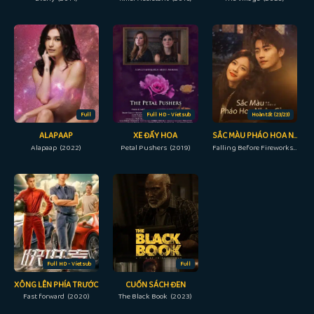
Full
Full HD - Vietsub
Hoàn tất (23/23)
ALAPAAP
XE ĐẨY HOA
SẮC MÀU PHÁO HOA NHÂN GIAN
Alapaap (2022)
Petal Pushers (2019)
Falling Before Fireworks (2023)
Full HD - Vietsub
Full
XÔNG LÊN PHÍA TRƯỚC
CUỐN SÁCH ĐEN
Fast forward (2020)
The Black Book (2023)