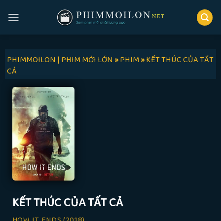
Skip
to
content
PHIMMOILON | PHIM MỚI LỚN
»
PHIM
»
KẾT THÚC CỦA TẤT
CẢ
KẾT THÚC CỦA TẤT CẢ
HOW IT ENDS
(2018)