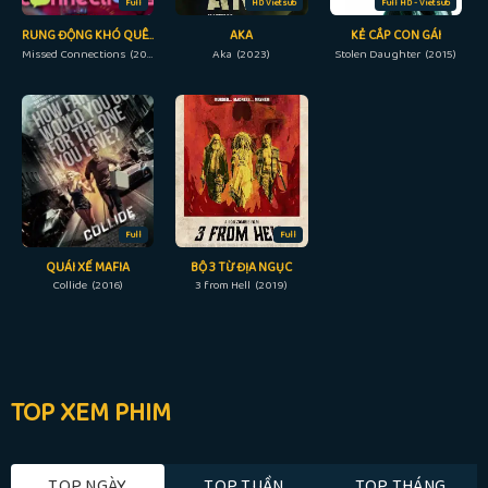
Full
HD Vietsub
Full HD - Vietsub
RUNG ĐỘNG KHÓ QUÊN
AKA
KẺ CẮP CON GÁI
Missed Connections (2023)
Aka (2023)
Stolen Daughter (2015)
Full
Full
QUÁI XẾ MAFIA
BỘ 3 TỪ ĐỊA NGỤC
Collide (2016)
3 from Hell (2019)
TOP XEM PHIM
TOP NGÀY
TOP TUẦN
TOP THÁNG