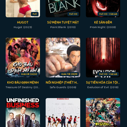
Full
Full HD
Full HD - Vietsub
HUGOT
SỨ MỆNH TUYỆT MẬT
KẺ SĂN ĐÊM
Hugot (2023)
Point Blank (2010)
Prom Night (2008)
Hoàn tất (24/24)
Hoàn Tất (25/25)
Full HD - Vietsub
KHO BÁU ĐỊNH MỆNH
NỐI NGHIỆP (THIẾT HUYẾT BẢO TIÊU)
SỰ TIẾN HÓA CỦA TỘI ÁC
Treasure Of Destiny (2023)
Safe Guards (2006)
Evolution of Evil (2018)