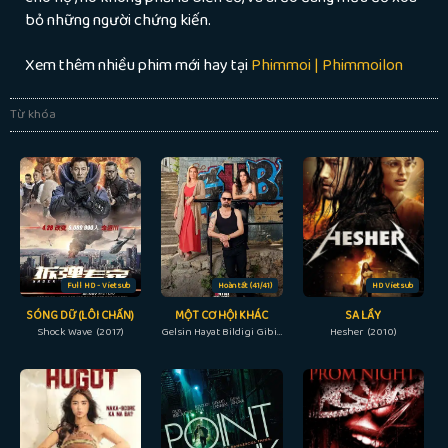
bỏ những người chứng kiến.
Xem thêm nhiều phim mới hay tại
Phimmoi | Phimmoilon
Từ khóa
Full HD - Vietsub
Hoàn tất (41/41)
HD Vietsub
SÓNG DỮ (LÔI CHẤN)
MỘT CƠ HỘI KHÁC
SA LẦY
Shock Wave (2017)
Gelsin Hayat Bildigi Gibi (Another Chance) (2022)
Hesher (2010)