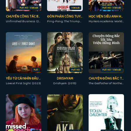
Full HD - Vietsub
Vietsub
Full HD - Vietsub
CHUYẾN CÔNG TÁC BÁ ĐẠO
ĐÒN PHẢN CÔNG TUYỆT ĐỈNH
HỌC VIỆN SIÊU ANH HÙNG: NHIỆM VỤ GIẢI CỨU THẾ GIỚI
Unfinished Business (2015)
Ping-Pong: The Triumph (2023)
My Hero Academia: World Heroes' Mission (2021)
Full
Full HD
Full HD - Vietsub
YÊU TỪ CÁI NHÌN ĐẦU TIÊN
DRISHYAM
CHUYỆN ĐÔNG BẮC: TÔI TÊN TRIỆU HỒNG BINH
Love at First Sight (2023)
Drishyam (2015)
The Godfather of Northeast China (2022)