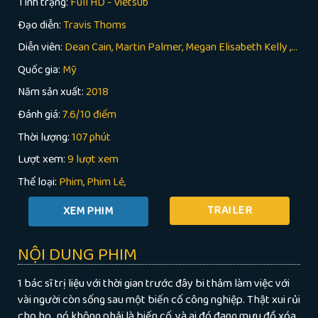
Tình trạng:
Full HD - Vietsub
Đạo diễn:
Travis Thoms
Diễn viên:
Dean Cain, Martin Palmer, Megan Elisabeth Kelly ,...
Quốc gia:
Mỹ
Năm sản xuất:
2018
Đánh giá:
7.6/10 điểm
Thời lượng:
107 phút
Lượt xem:
9 lượt xem
Thể loại:
Phim
Phim Lẻ
TRAILER
NỘI DUNG PHIM
1 bác sĩ trị liệu với thời gian trước đây bi thảm làm việc với
vài người còn sống sau một biến cố công nghiệp. Thật xui rủi
cho họ , nó không phải là biến cố, và ai đó đang mưu đồ xóa