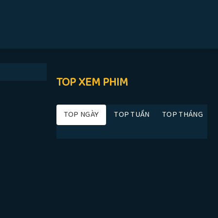
TOP XEM PHIM
TOP NGÀY
TOP TUẦN
TOP THÁNG