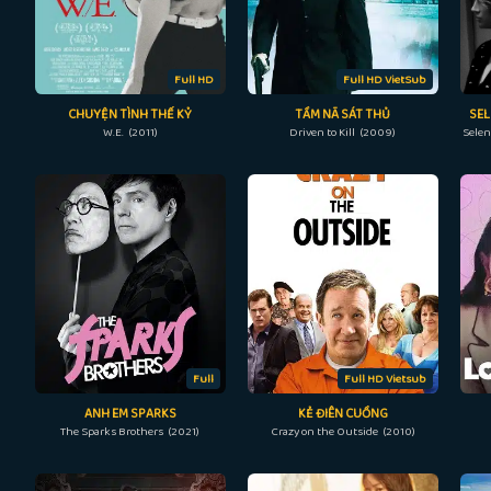
Full HD
Full HD VietSub
CHUYỆN TÌNH THẾ KỶ
TẦM NÃ SÁT THỦ
SEL
W.E. (2011)
Driven to Kill (2009)
Selen
Full
Full HD Vietsub
ANH EM SPARKS
KẺ ĐIÊN CUỒNG
The Sparks Brothers (2021)
Crazy on the Outside (2010)