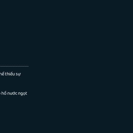
hể thiếu sự
o hồ nước ngọt