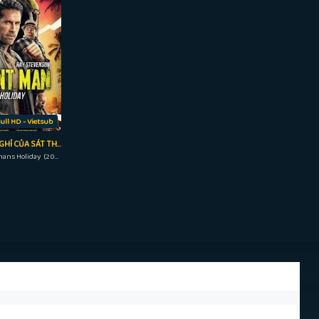
ull HD - Vietsub
KẺ ÁM SÁT 2: KÌ NGHỈ CỦA SÁT THỦ
Accident Man: Hitmans Holiday (2022)