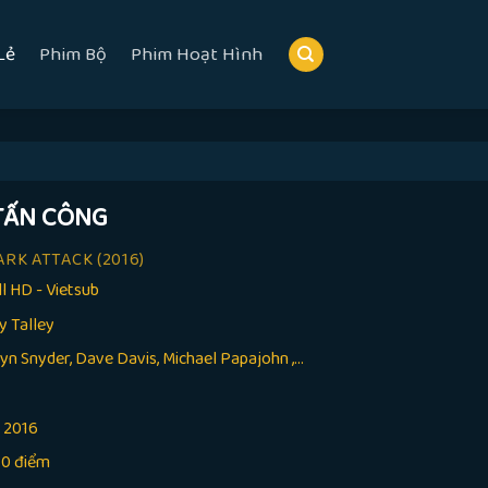
Lẻ
Phim Bộ
Phim Hoạt Hình
TẤN CÔNG
ARK ATTACK
(2016)
ll HD - Vietsub
y Talley
syn Snyder, Dave Davis, Michael Papajohn ,...
:
2016
10 điểm