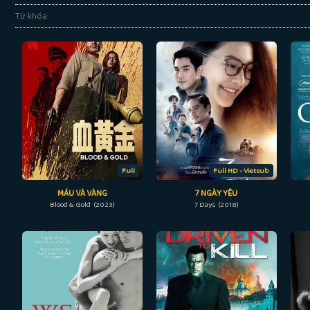
Từ khóa
Full
Full HD - Vietsub
MÁU VÀ VÀNG
7 NGÀY YÊU
Blood & Gold (2023)
7 Days (2018)