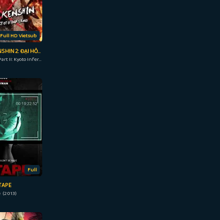
Full HD Vietsub
LÃNG KHÁCH KENSHIN 2: ĐẠI HỎA KYOTO
Rurouni Kenshin Part II: Kyoto Inferno (2014)
Full
TAPE
 (2013)