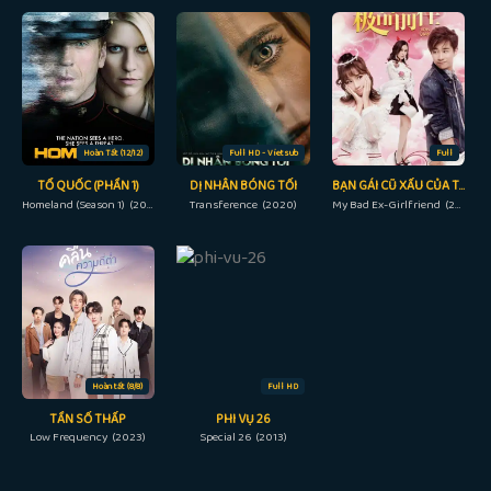
Hoàn Tất (12/12)
Full HD - Vietsub
Full
TỔ QUỐC (PHẦN 1)
DỊ NHÂN BÓNG TỐI
BẠN GÁI CŨ XẤU CỦA TÔI
Homeland (Season 1) (2011)
Transference (2020)
My Bad Ex-Girlfriend (2018)
Hoàn tất (8/8)
Full HD
TẦN SỐ THẤP
PHI VỤ 26
Low Frequency (2023)
Special 26 (2013)