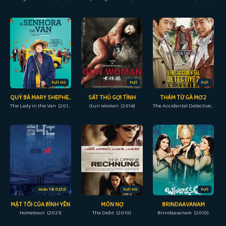
Full HD
Full
Full
QUÝ BÀ MARY SHEPHERD
SÁT THỦ GỢI TÌNH
THÁM TỬ GÀ MƠ 2
The Lady in the Van (2015)
Gun Woman (2014)
The Accidental Detective 2: In Action (2018)
Hoàn Tất (12/12)
Full HD
Full
MẶT TỐI CỦA BÌNH YÊN
MÓN NỢ
BRINDAAVANAM
Hometown (2021)
The Debt (2010)
Brindaavanam (2010)