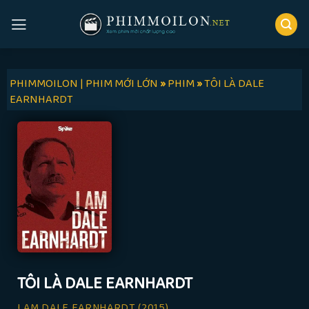
Skip
to
content
PHIMMOILON | PHIM MỚI LỚN
»
PHIM
»
TÔI LÀ DALE
EARNHARDT
TÔI LÀ DALE EARNHARDT
I AM DALE EARNHARDT
(2015)