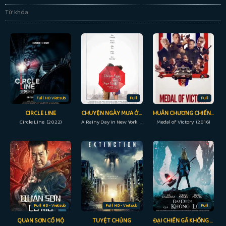
Từ khóa
Full HD Vietsub
Full
Full
CIRCLE LINE
CHUYỆN NGÀY MƯA Ở NEW YORK
HUÂN CHƯƠNG CHIẾN THẮNG
Circle Line (2022)
A Rainy Day in New York (2019)
Medal of Victory (2016)
Full HD - Vietsub
Full HD - Vietsub
Full
QUAN SƠN CỔ MỘ
TUYỆT CHỦNG
ĐẠI CHIẾN GÃ KHỔNG LỒ