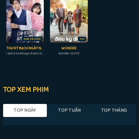
Hoàn Tất (21/21)
Full
THƯ KÝ BẠCH NGÀY NÀO CŨNG MUỐN TỪ CHỨC
WONDER
I Want to Resign Every Single Day (2022)
Wonder (2017)
TOP XEM PHIM
TOP NGÀY
TOP TUẦN
TOP THÁNG