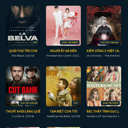
Full
Hoàn Tất (50/50)
Full 11/11 Vietsub
QUÁI THÚ TÌM CON
NGƯỜI ẤY ĐÃ ĐẾN
KIẾM VÕNG 3: HIỆP CAN NGHĨA ĐẢM THẨM KIẾM TÂM
The Beast (2020)
The Real Has Come! (2023)
JX Online3：The Adventure of Shen Jianxin 3rd Season (2022)
Full HD Vietsub
Full
Hoàn Tất (12/12)
THOÁT KHỎI LÀNG QUÊ
TẠM BIỆT CON TÔI
BẬC THẦY TÌNH DỤC (PHẦN 1)
Cut Bank (2014)
Goodbye My Baby (2018)
Masters Of Sex (Season 1) (2013)