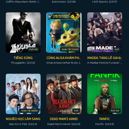
Coffin Mountain Tomb (2022)
Extinction (2018)
I Kill Giants (2017)
Full HD
Hoàn Tất (24/24)
Full
TIẾNG SÚNG
CÙNG ALISA KHÁM PHÁ VŨ TRỤ
MADEA: TANG LỄ GIA ĐÌNH
Thuppakki (2012)
Alisa Knows What To Do (2017)
A Madea Family Funeral (2019)
Hoàn Tất (20/20)
Full
Full HD
NGHÈO HỌC LÀM SANG
DEAD MAN’S HAND
FANFIC
Get On A Flat (2022)
Dead Man's Hand (2023)
Fanfic (2023)