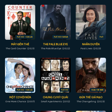
Full HD - Vietsub
Full HD VietSub
Full
MÁY ĐẾM THẺ
THE PALE BLUE EYE
NHÂN DUYÊN
The Card Counter (2021)
The Pale Blue Eye (2022)
Past Lives (2023)
Full HD - Vietsub
Full HD
Hoàn Tất (8/8)
MỘT CƠ HỘI NỮA
CHUNG CƯ KỲ QUÁI
ĐỨA TRẺ GIẢ MẠO
One More Chance (2007)
Small Apartments (2012)
The Changeling (2023)