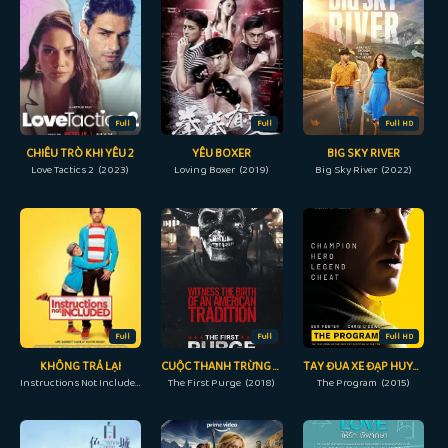
Full
Full
Full HD
CHIÊU TRÒ KHI YÊU 2
YÊU BOXER
BIG SKY RIVER
Love Tactics 2 (2023)
Loving Boxer (2019)
Big Sky River (2022)
Full
Full
Full HD
KHÔNG TRẢ LẠI
CUỘC THANH TRỪNG ĐẦU TIÊN
TAY ĐUA XE ĐẠP HUYỀN THOẠI
Instructions Not Included (2013)
The First Purge (2018)
The Program (2015)