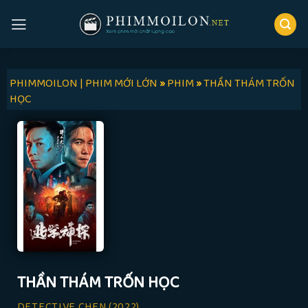
Skip
to
content
PHIMMOILON | PHIM MỚI LỚN
»
PHIM
»
THẦN THÁM TRỐN
HỌC
THẦN THÁM TRỐN HỌC
DETECTIVE CHEN
(2022)