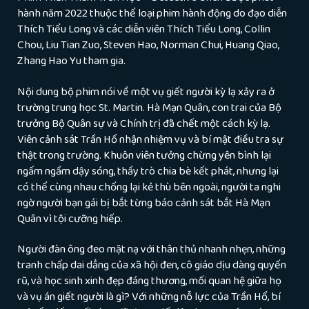
hành năm 2022 thuộc thể loại phim hành động do đạo diễn
Thích Tiểu Long và các diễn viên Thích Tiểu Long, Collin
Chou, Liu Tian Zuo, Steven Hao, Norman Chui, Huang Qiao,
Zhang Hao Yu tham gia.
Nội dung bộ phim nói về một vụ giết người kỳ lạ xảy ra ở
trường trung học St. Martin. Hà Mạn Quân, con trai của Bộ
trưởng Bộ Quân sự và Chính trị đã chết một cách kỳ lạ.
Viên cảnh sát Trần Hổ nhận nhiệm vụ và bí mật điều tra sự
thật trong trường. Khuôn viên tưởng chừng yên bình lại
ngấm ngầm dậy sóng, thầy trò chia bè kết phát, nhưng lại
có thể cùng nhau chống lại kẻ thù bên ngoài, người ta nghi
ngờ người bạn gái bị bắt từng báo cảnh sát bắt Hà Mạn
Quân vì tội cưỡng hiếp.
Người đàn ông đeo mặt nạ với thân thủ nhanh nhẹn, những
tranh chấp dai dẳng của xã hội đen, cô giáo dịu dàng quyến
rũ, và học sinh xinh đẹp đáng thương, mối quan hệ giữa họ
và vụ án giết người là gì? Với những nỗ lực của Trần Hổ, bí