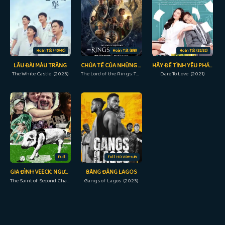
Hoàn Tất (40/40)
Hoàn Tất (8/8)
Hoàn Tất (32/32)
LÂU ĐÀI MÀU TRẮNG
CHÚA TỂ CỦA NHỮNG CHIẾC NHẪN: NHỮNG CHIẾC NHẪN QUYỀN NĂNG
HÃY ĐỂ TÌNH YÊU PHÁN XÉT
The White Castle (2023)
The Lord of the Rings: The Rings of Power (2022)
Dare To Love (2021)
Full
Full HD Vietsub
GIA ĐÌNH VEECK: NGƯỜI TRAO CƠ HỘI THỨ HAI
BĂNG ĐẢNG LAGOS
The Saint of Second Chances (2023)
Gangs of Lagos (2023)