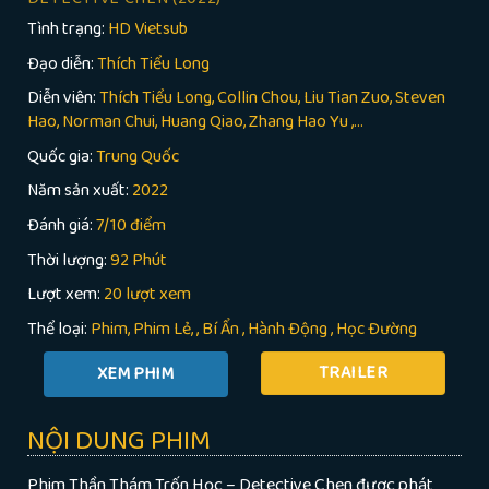
Tình trạng:
HD Vietsub
Đạo diễn:
Thích Tiểu Long
Diễn viên:
Thích Tiểu Long, Collin Chou, Liu Tian Zuo, Steven
Hao, Norman Chui, Huang Qiao, Zhang Hao Yu ,...
Quốc gia:
Trung Quốc
Năm sản xuất:
2022
Đánh giá:
7/10 điểm
Thời lượng:
92 Phút
Lượt xem:
20 lượt xem
Thể loại:
Phim
Phim Lẻ
,
Bí Ẩn
,
Hành Động
,
Học Đường
TRAILER
NỘI DUNG PHIM
Phim Thần Thám Trốn Học – Detective Chen được phát