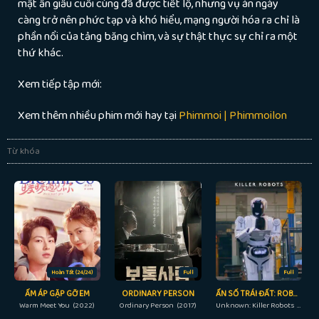
mật ẩn giấu cuối cùng đã được tiết lộ, nhưng vụ án ngày
càng trở nên phức tạp và khó hiểu, mạng người hóa ra chỉ là
phần nổi của tảng băng chìm, và sự thật thực sự chỉ ra một
thứ khác.
Xem tiếp tập mới:
Xem thêm nhiều phim mới hay tại
Phimmoi | Phimmoilon
Từ khóa
Hoàn Tất (24/24)
Full
Full
ẤM ÁP GẶP GỠ EM
ORDINARY PERSON
ẨN SỐ TRÁI ĐẤT: ROBOT SÁT NHÂN
Warm Meet You (2022)
Ordinary Person (2017)
Unknown: Killer Robots (2023)