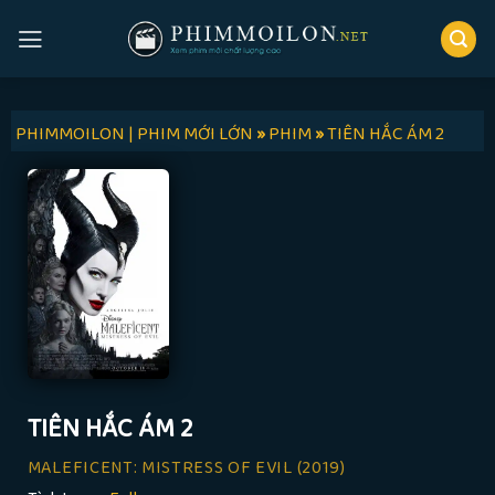
Skip
to
content
PHIMMOILON | PHIM MỚI LỚN
»
PHIM
»
TIÊN HẮC ÁM 2
TIÊN HẮC ÁM 2
MALEFICENT: MISTRESS OF EVIL
(2019)