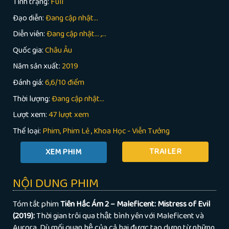
Tình trạng:
Full
Đạo diễn:
Đang cập nhật…
Diễn viên:
Đang cập nhật… ,...
Quốc gia:
Châu Âu
Năm sản xuất:
2019
Đánh giá:
6,6/10 điểm
Thời lượng:
Đang cập nhật…
Lượt xem:
47 lượt xem
Thể loại:
Phim
Phim Lẻ
,
Khoa Học - Viễn Tưởng
TRAILER
NỘI DUNG PHIM
Tóm tắt phim
Tiên Hắc Ám 2 – Maleficent: Mistress of Evil
(2019):
Thời gian trôi qua thật bình yên với Maleficent và
Aurora. Dù mối quan hệ của cả hai được tạo dựng từ những