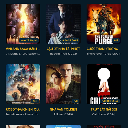
Hoàn Tất (24/24)
Hoàn Tất (16/16)
Full
VINLAND SAGA: BẢN HÙNG CA VIKING (PHẦN 2)
CẬU ÚT NHÀ TÀI PHIỆT
CUỘC THANH TRỪNG VĨNH VIỄN
VINLAND SAGA (Season 2) (2023)
Reborn Rich (2022)
The Forever Purge (2021)
Full
Full
Full HD Vietsub
ROBOT ĐẠI CHIẾN: QUÁI THÚ TRỖI DẬY
NHÀ VĂN TOLKIEN
TRUY SÁT GÁI GỌI
Transformers: Rise of the Beasts (2023)
Tolkien (2019)
Girl House (2014)