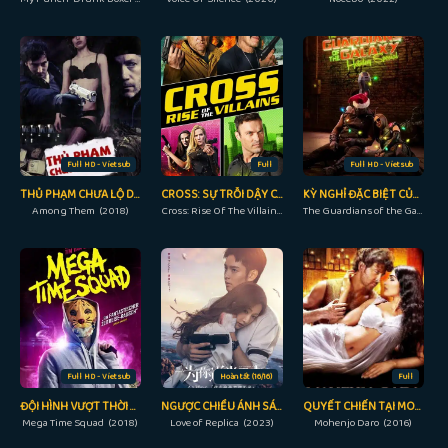
Full HD - Vietsub
Full
Full HD - Vietsub
THỦ PHẠM CHƯA LỘ DIỆN
CROSS: SỰ TRỖI DẬY CỦA NHỮNG KẺ PHẢN DIỆN
KỲ NGHỈ ĐẶC BIỆT CỦA VỆ BINH DẢI NGÂN HÀ
Among Them (2018)
Cross: Rise Of The Villains (2019)
The Guardians of the Galaxy Holiday Special (2022)
Full HD - Vietsub
Hoàn tất (16/16)
Full
ĐỘI HÌNH VƯỢT THỜI GIAN
NGƯỢC CHIỀU ÁNH SÁNG VÌ EM
QUYẾT CHIẾN TẠI MOHENJO
Mega Time Squad (2018)
Love of Replica (2023)
Mohenjo Daro (2016)