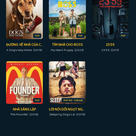
Full
Full
Full
ĐƯỜNG VỀ NHÀ CỦA CÚN CON
TÌM NHÀ CHO BOSS
23:59
A Dog's Way Home (2019)
My Heart Puppy (2023)
23:59 (2011)
Full
Full HD - Vietsub
NHÀ SÁNG LẬP
LỜI NÓI DỐI NGỌT NGÀO
The Founder (2016)
Sleeping Dogs Lie (2019)