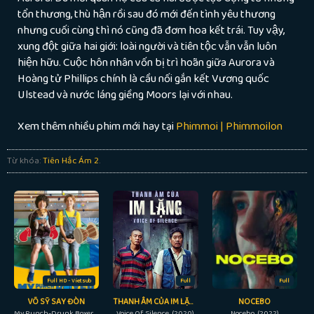
tổn thương, thù hận rồi sau đó mới đến tình yêu thương
nhưng cuối cùng thì nó cũng đã đơm hoa kết trái. Tuy vậy,
xung đột giữa hai giới: loài người và tiên tộc vẫn vẫn luôn
hiện hữu. Cuộc hôn nhân vốn bị trì hoãn giữa Aurora và
Hoàng tử Phillips chính là cầu nối gắn kết Vương quốc
Ulstead và nước láng giềng Moors lại với nhau.
Xem thêm nhiều phim mới hay tại
Phimmoi | Phimmoilon
Từ khóa:
Tiên Hắc Ám 2
.
Full HD - Vietsub
Full
Full
VÕ SỸ SAY ĐÒN
THANH ÂM CỦA IM LẶNG
NOCEBO
My Punch-Drunk Boxer (2019)
Voice Of Silence (2020)
Nocebo (2022)