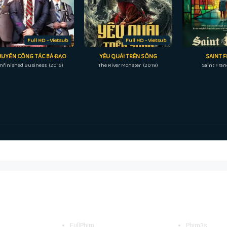
Full HD - Vietsub
Full HD - Vietsub
HUYẾN CÔNG TÁC BÁ ĐẠO
YÊU QUÁI TRÊN SÔNG
SAINT 
nfinished Business (2015)
The River Monster (2019)
Saint Fran