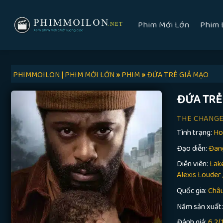
Skip
to
Phim Mới Lớn
Phim 
content
PHIMMOILON | PHIM MỚI LỚN
»
PHIM
»
ĐỨA TRẺ GIẢ MẠO
ĐỨA TRẺ
THE CHANG
Tình trạng:
Ho
Đạo diễn:
Đan
Diễn viên:
Lake
Alexis Louder ,.
Quốc gia:
Châ
Năm sản xuất
Đánh giá:
6,2/