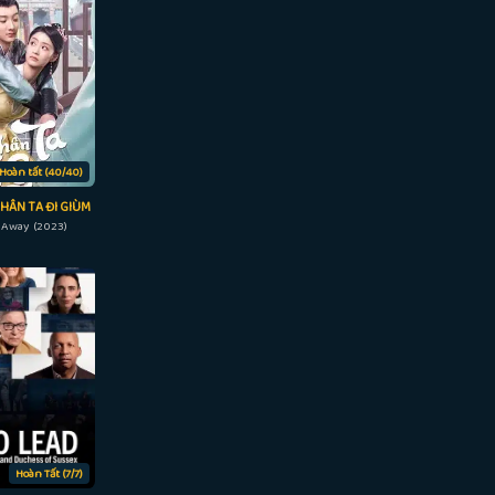
Hoàn tất (40/40)
HÂN TA ĐI GIÙM
 Away (2023)
Hoàn Tất (7/7)