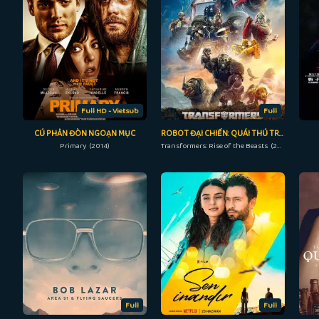
Full HD - Vietsub
Full
CÚ PHẢN ĐÒN NGOẠN MỤC
ROBOT ĐẠI CHIẾN: QUÁI THÚ TRỖI DẬY
Primary (2014)
Transformers: Rise of the Beasts (2023)
Full
Full