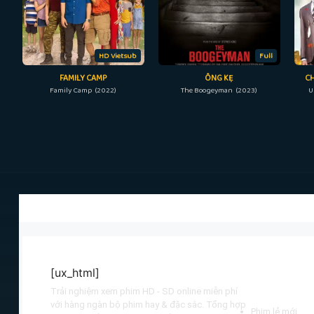
HD Vietsub
Full
FAMILY CAMP
ÔNG KẸ
C
Family Camp (2022)
The Boogeyman (2023)
U