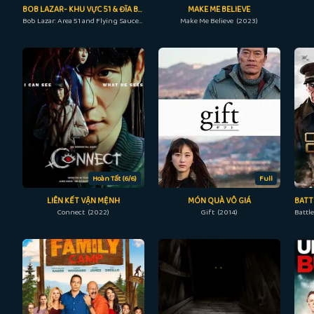
BOB LAZAR- KHU VỰC 51 & ĐĨA BAY
MAKE ME BELIEVE
Bob Lazar: Area 51 and Flying Saucers (2018)
Make Me Believe (2023)
Hoàn Tất (6/6)
Full
LIÊN KẾT VẬN MỆNH
MÓN QUÀ VÔ GIÁ
Connect (2022)
Gift (2014)