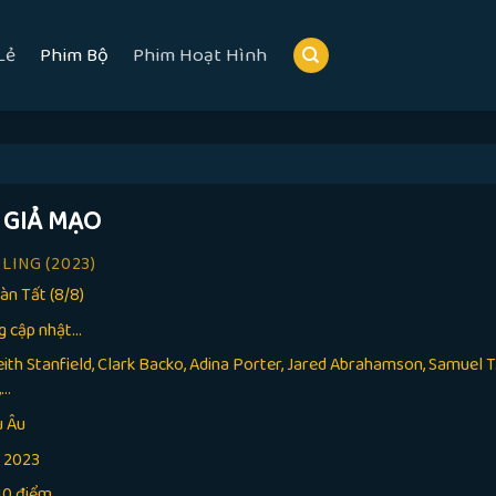
Lẻ
Phim Bộ
Phim Hoạt Hình
 GIẢ MẠO
ELING
(2023)
àn Tất (8/8)
g cập nhật…
ith Stanfield, Clark Backo, Adina Porter, Jared Abrahamson, Samuel T.
..
u Âu
:
2023
10 điểm