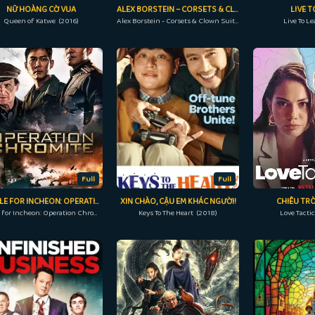
NỮ HOÀNG CỜ VUA
ALEX BORSTEIN – CORSETS & CLOWN SUITS
LIVE T
Queen of Katwe (2016)
Alex Borstein - Corsets & Clown Suits (2023)
Live To L
Full
Full
BATTLE FOR INCHEON: OPERATION CHROMITE
XIN CHÀO, CẬU EM KHÁC NGƯỜI!
CHIÊU TRÒ
Battle for Incheon: Operation Chromite (2016)
Keys To The Heart (2018)
Love Tacti