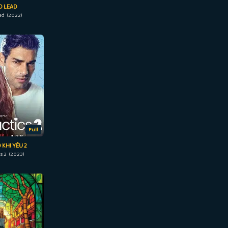
O LEAD
ead (2022)
Full
 KHI YÊU 2
cs 2 (2023)