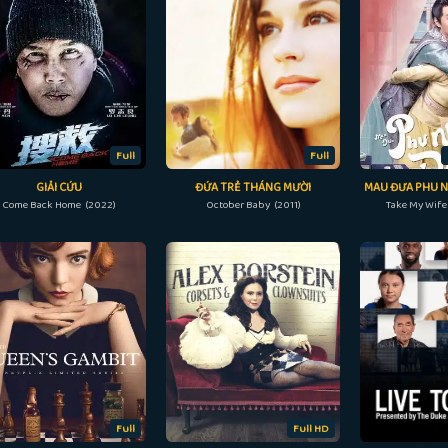
Full
Full
GIẢI CỨU
ĐỨA TRẺ THÁNG MƯỜI
MAU ĐƯA PHU N
Come Back Home (2022)
October Baby (2011)
Take My Wife
Full
Full HD