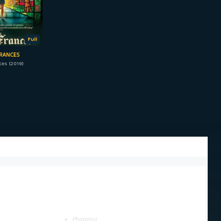
Full
FRANCES
ces (2019)