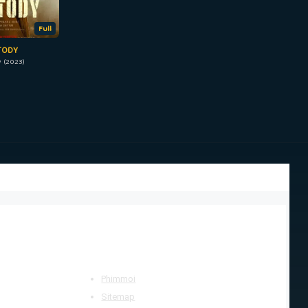
Full
TODY
 (2023)