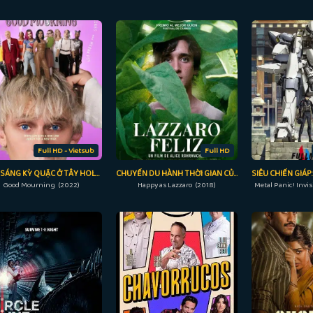
Full HD - Vietsub
Full HD
BUỔI SÁNG KỲ QUẶC Ở TÂY HOLLYWOOD
CHUYẾN DU HÀNH THỜI GIAN CỦA LAZZARO
Good Mourning (2022)
Happy as Lazzaro (2018)
Metal Panic! Invis