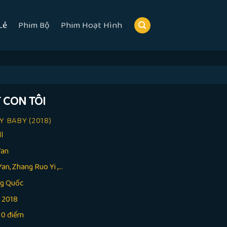
Lẻ
Phim Bộ
Phim Hoạt Hình
 CON TÔI
Y BABY
(2018)
ll
Yan
Yan, Zhang Ruo Yi ,...
ng Quốc
:
2018
10 điểm