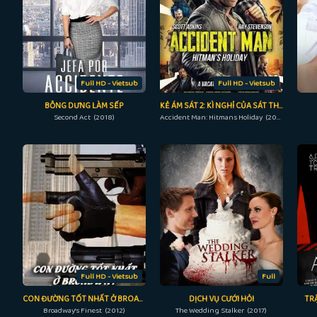
Full HD - Vietsub
Full HD - Vietsub
BỖNG DƯNG LÀM SẾP
KẺ ÁM SÁT 2: KÌ NGHỈ CỦA SÁT THỦ
Second Act (2018)
Accident Man: Hitmans Holiday (2022)
Full HD - Vietsub
Full
CON ĐƯỜNG TỐT NHẤT Ở BROADWAY
DỊCH VỤ CƯỚI HỎI
TR
Broadway’s Finest (2012)
The Wedding Stalker (2017)