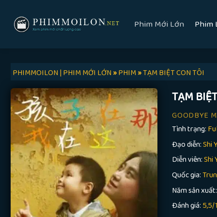
Skip
to
Phim Mới Lớn
Phim 
content
PHIMMOILON | PHIM MỚI LỚN
»
PHIM
»
TẠM BIỆT CON TÔI
TẠM BIỆT
GOODBYE M
Tình trạng:
Fu
Đạo diễn:
Shi 
Diễn viên:
Shi 
Quốc gia:
Tru
Năm sản xuất
Đánh giá:
5,5/