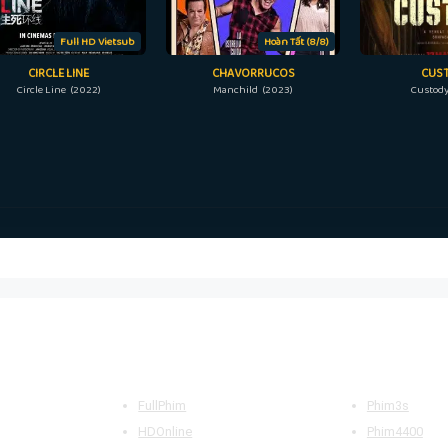
Full HD Vietsub
Hoàn Tất (8/8)
CIRCLE LINE
CHAVORRUCOS
CUS
Circle Line (2022)
Manchild (2023)
Custody