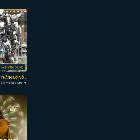
Hoàn Tất (12/12)
SIÊU CHIẾN GIÁP: THẮNG LỢI VÔ HÌNH
ible Victory (2017)