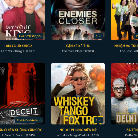
Hoàn Tất (10/10)
Full
F
I AM YOUR KING 2
CẬN KỀ KẺ THÙ
NHIỆM VỤ TRUY
I Am Your King 2 (2023)
Enemies Closer (2013)
The Lost Lot
Full HD - Vietsub
Full
ẬN CHIẾN KHÔNG CÂN SỨC
NGƯỜI PHÓNG VIÊN MỸ
BA TÊN
A Case of Deceit (2015)
Whiskey Tango Foxtrot (2016)
Delhi Bel