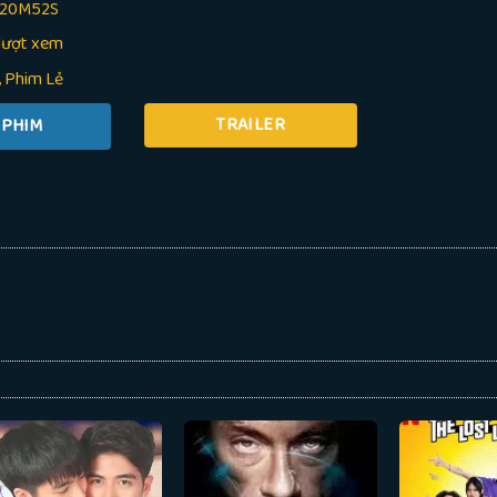
H20M52S
lượt xem
Phim Lẻ
TRAILER