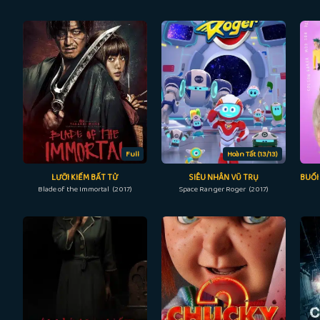
Full
Hoàn Tất (13/13)
LƯỠI KIẾM BẤT TỬ
SIÊU NHÂN VŨ TRỤ
Blade of the Immortal (2017)
Space Ranger Roger (2017)