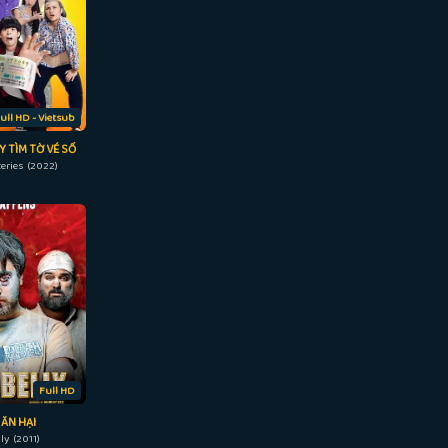
ull HD - Vietsub
 TÌM TỜ VÉ SỐ
teries (2022)
Full HD
 ĂN HẠI
ly (2011)