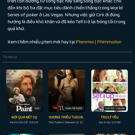
trên con đường, từ sòng bạc này sang sòng bạc khác cho
đến khi bộ ba đặt mục tiêu dành chiến thắng trong World
Series of poker ở Las Vegas. Nhưng việc giữ Cirk đi đúng
hướng là điều khó khăn và đã kéo Tell trở lại bóng tối trong
quá khứ.
Xem thêm nhiều phim mới hay tại
Phimmoi | Phimmoilon
Từ khóa
Full
Hoàn Tất (10/10)
Full HD - Vietsub
ĐỜI QUA NÉT CỌ
VƯƠNG TRIỀU TUDORS (PHẦN 2)
TRỢ LÝ YÊU
Paint (2023) (2023)
The Tudors (Season 2) (2008)
Set It Up (2018)