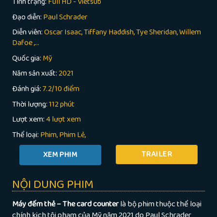
Tình trạng:
Full HD - Vietsub
Đạo diễn:
Paul Schrader
Diễn viên:
Oscar Isaac, Tiffany Haddish, Tye Sheridan, Willem
Dafoe ,...
Quốc gia:
Mỹ
Năm sản xuất:
2021
Đánh giá:
7.2/10 điểm
Thời lượng:
112 phút
Lượt xem:
4 lượt xem
Thể loại:
Phim
Phim Lẻ
TRAILER
NỘI DUNG PHIM
Máy đếm thẻ – The card counter
là bộ phim thuộc thể loại
chính kịch tội phạm của Mỹ năm 2021 do Paul Schrader