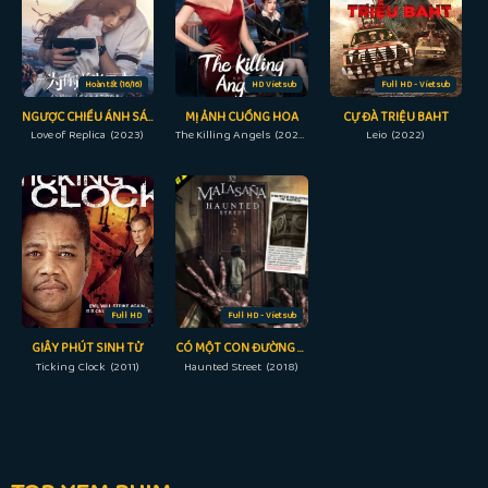
Hoàn tất (16/16)
HD Vietsub
Full HD - Vietsub
NGƯỢC CHIỀU ÁNH SÁNG VÌ EM
MỊ ẢNH CUỒNG HOA
CỰ ĐÀ TRIỆU BAHT
Love of Replica (2023)
The Killing Angels (2022)
Leio (2022)
Full HD
Full HD - Vietsub
GIÂY PHÚT SINH TỬ
CÓ MỘT CON ĐƯỜNG MA HOẶC TỐI NAY
Ticking Clock (2011)
Haunted Street (2018)