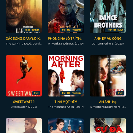
Hoàn Tất (6/6)
Full HD - Vietsub
Hoàn Tất (10/10)
XÁC SỐNG: DARYL DIXON
PHONG MA LỖ TRÍ THÂM
ANH EM VŨ CÔNG
The Walking Dead: Daryl Dixon (2023)
A Monk's Madness (2019)
Dance Brothers (2023)
Full
Full HD - Vietsub
Full
SWEETWATER
TÌNH MỘT ĐÊM
ÁM ẢNH MẸ
Sweetwater (2023)
The Morning After (2017)
A Mother's Nightmare (2012)