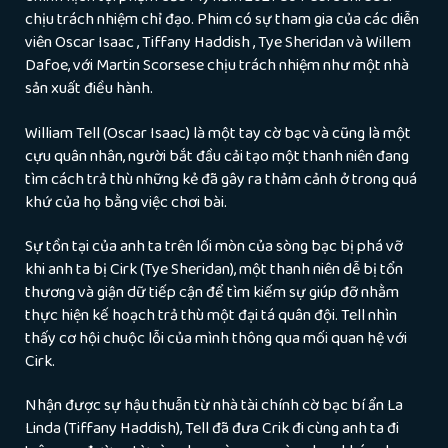
chịu trách nhiệm chỉ đạo. Phim có sự tham gia của các diễn
viên Oscar Isaac , Tiffany Haddish , Tye Sheridan và Willem
Dafoe, với Martin Scorsese chịu trách nhiệm như một nhà
sản xuất điều hành.
William Tell (Oscar Isaac) là một tay cờ bạc và cũng là một
cựu quân nhân, người bắt đầu cải tạo một thanh niên đang
tìm cách trả thù những kẻ đã gây ra thảm cảnh ở trong quá
khứ của họ bằng việc chơi bài.
Sự tồn tại của anh ta trên lối mòn của sòng bạc bị phá vỡ
khi anh ta bị Cirk (Tye Sheridan), một thanh niên dễ bị tổn
thương và giận dữ tiếp cận để tìm kiếm sự giúp đỡ nhằm
thực hiện kế hoạch trả thù một đại tá quân đội. Tell nhìn
thấy cơ hội chuộc lỗi của mình thông qua mối quan hệ với
Cirk.
Nhận được sự hậu thuẫn từ nhà tài chính cờ bạc bí ẩn La
Linda (Tiffany Haddish), Tell đã đưa Crik đi cùng anh ta đi