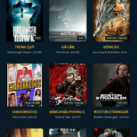
Full
Full
Full HD - Vietsub
TRÙNG QUỶ
GIÀ GÂN
ĐÔNG DU
Harbinger Down (2015)
The Mule (2018)
Journey to the East (2019)
Hoàn Tất (8/8)
Full HD - Vietsub
Full HD
CHAVORRUCOS
ĐẢNG KHẤU PHONG VÂN
BOSTON STRANGLER
Manchild (2023)
God of War (2017)
Boston Strangler (2023)