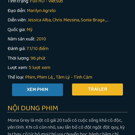
Tình trạng:
Full HD - Vietsub
Đạo diễn:
Marilyn Agrelo
Diễn viên:
Jessica Alba, Chris Messina, Sonia Braga ,...
Quốc gia:
Mỹ
Năm sản xuất:
2010
Đánh giá:
7.1/10 điểm
Thời lượng:
96 phút
Lượt xem:
5 lượt xem
Thể loại:
Phim
Phim Lẻ
,
Tâm Lý - Tình Cảm
TRAILER
NỘI DUNG PHIM
Mona Grey là một cô gái 20 tuổi có cuộc sống khá cô độc,
yên tĩnh. Khi cô còn nhỏ, sau lần bố cô đột ngột đột quỵ, kỳ
lạ thay, cô từ bỏ mọi thú vui chuyển học hành chăm chỉ,