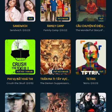
Full
HD Vietsub
Full
SANDWICH
FAMILY CAMP
CÂU CHUYỆN KÌ DIỆU VỀ HENRY SUGAR
Sandwich (2023)
Family Camp (2022)
The Wonderful Story of Henry Sugar (2023)
Full HD - Vietsub
Full HD Vietsub
Full
PHI VỤ BẤT KHẢ THI
TRẤN MA TI: TÂY VỰC DỊ THÚ
TETRIS
Crush the Skull (2015)
The Demon Suppressors: West Barbarian Beast (2021)
Tetris (2023)