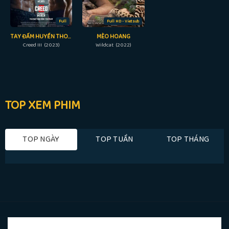
Full
Full HD - Vietsub
TAY ĐẤM HUYỀN THOẠI 3
MÈO HOANG
Creed III (2023)
Wildcat (2022)
TOP XEM PHIM
TOP NGÀY
TOP TUẦN
TOP THÁNG