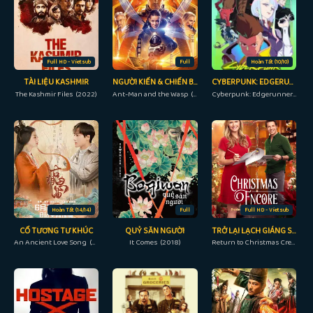
Full HD - Vietsub
Full
Hoàn Tất (10/10)
TÀI LIỆU KASHMIR
NGƯỜI KIẾN & CHIẾN BINH ONG
CYBERPUNK: EDGERUNNERS
The Kashmir Files (2022)
Ant-Man and the Wasp (2018)
Cyberpunk: Edgerunners (2022)
Hoàn Tất (14/14)
Full
Full HD - Vietsub
CỔ TƯƠNG TƯ KHÚC
QUỶ SĂN NGƯỜI
TRỞ LẠI LẠCH GIÁNG SINH
An Ancient Love Song (2023)
It Comes (2018)
Return to Christmas Creek (2018)