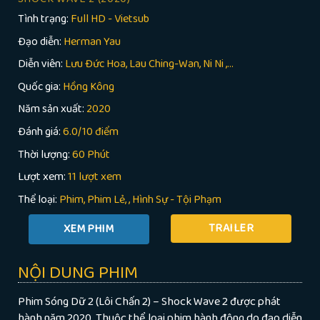
Tình trạng:
Full HD - Vietsub
Đạo diễn:
Herman Yau
Diễn viên:
Lưu Đức Hoa, Lau Ching-Wan, Ni Ni ,...
Quốc gia:
Hồng Kông
Năm sản xuất:
2020
Đánh giá:
6.0/10 điểm
Thời lượng:
60 Phút
Lượt xem:
11 lượt xem
Thể loại:
Phim
Phim Lẻ
,
Hình Sự - Tội Phạm
TRAILER
NỘI DUNG PHIM
Phim Sóng Dữ 2 (Lôi Chấn 2) – Shock Wave 2 được phát
hành năm 2020. Thuộc thể loại phim hành động do đạo diễn