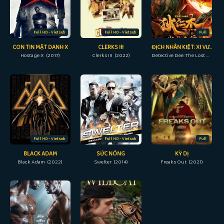
Full HD - Vietsub
Full HD - Vietsub
Full
CON TIN MẬT DANH X
CLERKS III
ĐỊCH NHÂN KIỆT: XI VƯU HUYẾT ĐẰNG
Hostage X (2017)
Clerks III (2022)
Detective Dee: The Lost Gold (2018)
Full HD - Vietsub
Full HD - Vietsub
Full
BLACK ADAM
SỨC NÓNG
KỲ DỊ
Black Adam (2022)
Swelter (2014)
Freaks Out (2021)