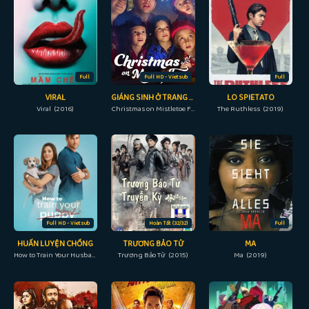
Full
Full HD - Vietsub
Full
VIRAL
GIÁNG SINH Ở TRANG TRẠI TẦM GỬI
LO SPIETATO
Viral (2016)
Christmas on Mistletoe Farm (2022)
The Ruthless (2019)
Full HD - Vietsub
Hoàn Tất (32/32)
Full
HUẤN LUYỆN CHỒNG
TRƯƠNG BẢO TỬ
MA
How to Train Your Husband (2018)
Trương Bảo Tử (2015)
Ma (2019)