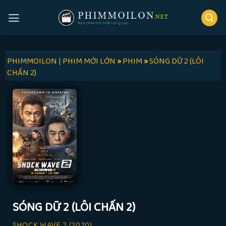
Skip
to
content
PHIMMOILON | PHIM MỚI LỚN
»
PHIM
»
SÓNG DỮ 2 (LÔI
CHẤN 2)
SÓNG DỮ 2 (LÔI CHẤN 2)
SHOCK WAVE 2
(2020)