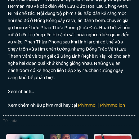
Herman Yau và các diễn viên Lưu Đức Hoa, Lau Ching-Wan,
Ni Ni chế tác. Nội dung bộ phim siêu hấp dẫn kể rằng một
nơi nào đó ở Hồng Kông xảy ra vụ án đánh bom, chuyên gia
gỡ bom về hưu Phan Thừa Phong (Lưu Đức Hoa) bởi vì hôn
mê ở hiện trường nên bị cảnh sát hoài nghi có liên quan đến
vụ việc. Phan Thừa Phong sau khi tỉnh lại chỉ có thể vừa
chạy trốn vừa tìm chân tướng, nhưng Đổng Trác Văn (Lưu
Thanh Vân) và bạn gái cũ Bàng Linh (Nghê Ni) lại kể cho anh
nghe hai đoạn quá khứ không giống nhau. Những vụ án
đánh bom có kế hoạch liên tiếp xảy ra, chân tướng ngày
càng khó bề phân biệt.
Xem nhanh…
Xem thêm nhiều phim mới hay tại
Phimmoi | Phimmoilon
Từ khóa