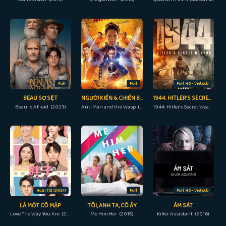
Full
Full
Full HD - Vietsub
BEAU SỢ SỆT
NGƯỜI KIẾN & CHIẾN BINH ONG
1944: HITLER’S SECRET WEAPON
Beau Is Afraid (2023)
Ant-Man and the Wasp (2018)
1944: Hitler's Secret Weapon (2021)
Hoàn Tất (24/24)
Full
Full HD - Vietsub
LÀ MỘT CÔ MẬP
TÔI, ANH TA, CÔ ẤY
ÁM SÁT
Love The Way You Are (2019)
Me Him Her (2015)
Killer Assistant (2016)