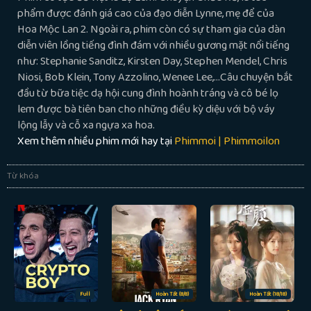
phẩm được đánh giá cao của đạo diễn Lynne, mẹ để của
Hoa Mộc Lan 2. Ngoài ra, phim còn có sự tham gia của dàn
diễn viên lồng tiếng đình đám với nhiều gương mặt nổi tiếng
như: Stephanie Sanditz, Kirsten Day, Stephen Mendel, Chris
Niosi, Bob Klein, Tony Azzolino, Wenee Lee,…Câu chuyện bắt
đầu từ bữa tiệc dạ hội cung đình hoành tráng và cô bé lọ
lem được bà tiên ban cho những điều kỳ diệu với bộ váy
lộng lẫy và cỗ xa ngựa xa hoa.
Xem thêm nhiều phim mới hay tại
Phimmoi | Phimmoilon
Từ khóa
Full
Hoàn Tất (8/8)
Hoàn Tất (18/18)