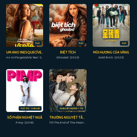
Full
Full
Full
UM ANO INESQUECÍVEL: VERÃO
BIỆT TÍCH
MÙI HƯƠNG CỦA VÀNG
An Unforgettable Year: Summer (2023)
Ghosted (2023)
Gold Brick (2023)
Full HD - Vietsub
Hoàn tất (40/40) + TM
SỐ PHẬN NGHIỆT NGÃ
TRƯỜNG NGUYỆT TẪN MINH
Pimp (2018)
Till The End of The Moon (2023)