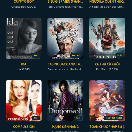
CRYPTO BOY
SIÊU ĐIỆP VIÊN (PHẦN 2)
NGƯỜI LẠ QUEN THUỘC
Crypto Boy (2023)
Tom Clancys Jack Ryan (Season 2) (2022)
A Familiar Stranger (2022)
Full
Full HD
Full
IDA
CASINO JACK AND THE UNITED STATES OF MONEY
XẠ THỦ CỪ KHÔI
Ida (2013)
Casino Jack and the United States of Money (2010)
Kill Shot (2023)
Full
Full
Hoàn Tất (12/12)
COMPULSION
MẠNG ĐỀN MẠNG
TOÀN CHỨC PHÁP SƯ (PHẦN 4)
Compulsion (2013)
Dragonwolf (2013)
Quanzhi Fashi (Season 4) (2020)