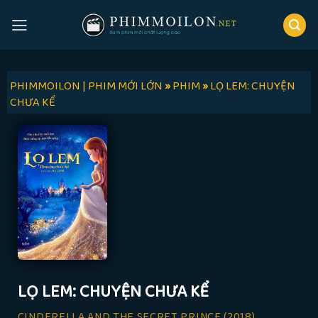
Skip
to
content
PHIMMOILON | PHIM MỚI LỚN
»
PHIM
»
LỌ LEM: CHUYỆN
CHƯA KỂ
LỌ LEM: CHUYỆN CHƯA KỂ
CINDERELLA AND THE SECRET PRINCE
(2018)