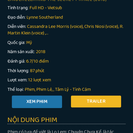
Tình trạng:
Full HD - Vietsub
Đạo diễn:
Lynne Southerland
Diễn viên:
Cassandra Lee Morris (voice), Chris Niosi (voice), R.
Martin Klein (voice) ,...
Quốc gia:
Mỹ
Năm sản xuất:
2018
Đánh giá:
6.7/10 điểm
Thời lượng:
87 phút
Lượt xem:
12 lượt xem
Thể loại:
Phim
Phim Lẻ
,
Tâm Lý - Tình Cảm
TRAILER
NỘI DUNG PHIM
Phim có tựa đề việt là Lọ Lem: Chuyện Chưa Kể, là tác