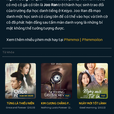
có mộ cô gái có tên là
Joo Ran
trở thành học sinh trao đổi
của trường đại học danh tiếng ở Keijyo. Joo Ran đã mạo
danh một học sinh có cùng tên để có thể vào học và tình cờ
cô đã phát hiện đằng sau tấm màn danh vọng là những bí
mật không thể tưởng tượng được.
Xem thêm nhiều phim mới hay tại
Phimmoi | Phimmoilon
Từ khóa
Hoàn tất (35/35)
Full
Full
TỪNG LÀ THIẾU NIÊN
KIM CƯƠNG CHẲNG PHẢI VĨNH HẰNG
NGÀY MỚI TỐT LÀNH
Once and forever (2023)
Nothing Lasts Forever (2022)
Good morning (2022)