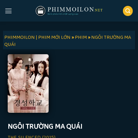
Skip
to
content
PHIMMOILON | PHIM MỚI LỚN
»
PHIM
»
NGÔI TRƯỜNG MA
QUÁI
NGÔI TRƯỜNG MA QUÁI
THE SILENCED
(2015)