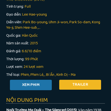
Tình trạng:
Full
Đạo diễn:
Lee Hae-young
Diễn viên:
Park Bo-young, Uhm Ji-won, Park So-dam, Kong
Ye-ji, Shim Hee-sub ,...
Quốc gia:
Hàn Quốc
Năm sản xuất:
2015
Đánh giá:
6.6/10 điểm
Thời lượng:
99 Phút
Lượt xem:
24 lượt xem
Thể loại:
Phim
Phim Lẻ
,
Bí Ẩn
,
Kinh Dị - Ma
TRAILER
NỘI DUNG PHIM
Ngôi Trường Ma Quái – The Silenced (2015)
: Vào năm 1938,