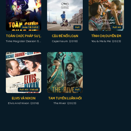
Hoàn Tất (12/12)
Full
Full HD
TOÀN CHỨC PHÁP SƯ (PHẦN 1)
CẬU BÉ NỔI LOẠN
TÌNH CHỊ DUYÊN EM
Time Magister (Season 1) (2016)
Capernaum (2018)
You & Me & Me (2023)
Full HD - Vietsub
Full
ELVIS VÀ NIXON
TAM TUYẾN LUÂN HỒI
Elvis And Nixon (2016)
The River (2023)