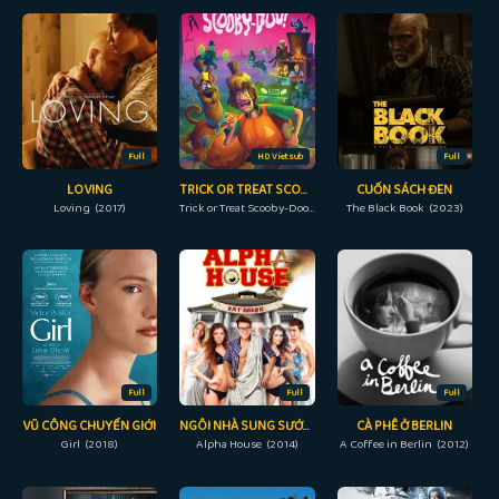
Full
HD Vietsub
Full
LOVING
TRICK OR TREAT SCOOBY-DOO!
CUỐN SÁCH ĐEN
Loving (2017)
Trick or Treat Scooby-Doo! (2022)
The Black Book (2023)
Full
Full
Full
VŨ CÔNG CHUYỂN GIỚI
NGÔI NHÀ SUNG SƯỚNG
CÀ PHÊ Ở BERLIN
Girl (2018)
Alpha House (2014)
A Coffee in Berlin (2012)