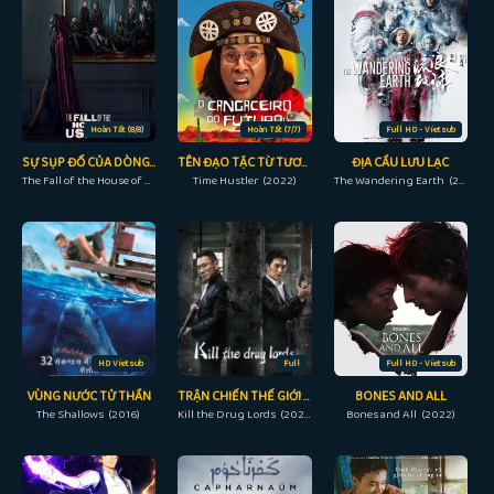
Hoàn Tất (8/8)
Hoàn Tất (7/7)
Full HD - Vietsub
SỰ SỤP ĐỔ CỦA DÒNG HỌ USHER
TÊN ĐẠO TẶC TỪ TƯƠNG LAI
ĐỊA CẦU LƯU LẠC
The Fall of the House of Usher (2023)
Time Hustler (2022)
The Wandering Earth (2019)
HD Vietsub
Full
Full HD - Vietsub
VÙNG NƯỚC TỬ THẦN
TRẬN CHIẾN THẾ GIỚI NGẦM
BONES AND ALL
The Shallows (2016)
Kill the Drug Lords (2023)
Bones and All (2022)