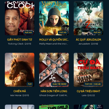
Full HD
Full HD
Full HD
GIÂY PHÚT SINH TỬ
MOLLY VÀ QUYỂN SÁCH THÔI MIÊN
ÁC QUỶ JERUZALEM
Ticking Clock (2011)
Molly Moon and the Incredible Book of Hypnotism (2015)
Jeruzalem (2016)
Full
Hoàn Tất (30/30)
Full HD - Vietsub
CHIẾN MÃ
HÀN SƠN TIỀM LONG
CỰ ĐÀ TRIỆU BAHT
War Horse (2011)
Ghost Dragon of Cold Mountain (2014)
Leio (2022)