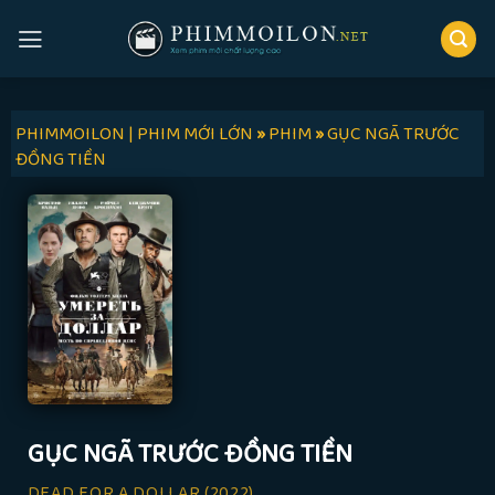
Skip
to
content
PHIMMOILON | PHIM MỚI LỚN
»
PHIM
»
GỤC NGÃ TRƯỚC
ĐỒNG TIỀN
GỤC NGÃ TRƯỚC ĐỒNG TIỀN
DEAD FOR A DOLLAR
(2022)