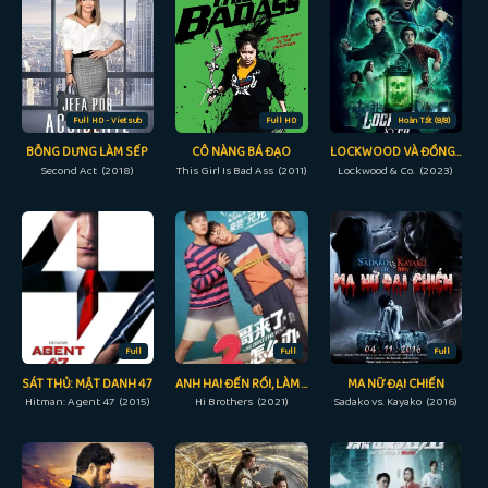
Full HD - Vietsub
Full HD
Hoàn Tất (8/8)
BỖNG DƯNG LÀM SẾP
CÔ NÀNG BÁ ĐẠO
LOCKWOOD VÀ ĐỒNG SỰ
Second Act (2018)
This Girl Is Bad Ass (2011)
Lockwood & Co. (2023)
Full
Full
Full
SÁT THỦ: MẬT DANH 47
ANH HAI ĐẾN RỒI, LÀM SAO ĐÂY
MA NỮ ĐẠI CHIẾN
Hitman: Agent 47 (2015)
Hi Brothers (2021)
Sadako vs. Kayako (2016)