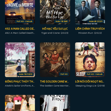
Full HD - Vietsub
Hoàn Tất (6/6)
Hoàn tất (27/27)
492: A MAN CALLED DEATH
HỔ HẠC YÊU SƯ LỤC
LIÊM CHÍNH TRUY KÍCH
492: A Man Called Death (2017)
Tiger and Crane (2023)
Mission Run (2022)
Hoàn Tất (12/12)
Full HD
Full HD - Vietsub
ĐỒNG PHỤC THỦY THỦ CỦA AKEBI
THE GOLDEN CANE WARRIOR
LỜI NÓI DỐI NGỌT NGÀO
Akebi's Sailor Uniform, Akebi-chan no Sailor Fuku (2022)
The Golden Cane Warrior (2014)
Sleeping Dogs Lie (2019)