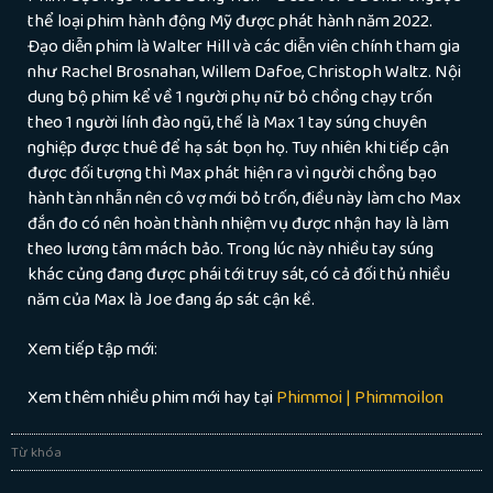
thể loại phim hành động Mỹ được phát hành năm 2022.
Đạo diễn phim là Walter Hill và các diễn viên chính tham gia
như Rachel Brosnahan, Willem Dafoe, Christoph Waltz. Nội
dung bộ phim kể về 1 người phụ nữ bỏ chồng chạy trốn
theo 1 người lính đào ngũ, thế là Max 1 tay súng chuyên
nghiệp được thuê để hạ sát bọn họ. Tuy nhiên khi tiếp cận
được đối tượng thì Max phát hiện ra vì người chồng bạo
hành tàn nhẫn nên cô vợ mới bỏ trốn, điều này làm cho Max
đắn đo có nên hoàn thành nhiệm vụ được nhận hay là làm
theo lương tâm mách bảo. Trong lúc này nhiều tay súng
khác củng đang được phái tới truy sát, có cả đối thủ nhiều
năm của Max là Joe đang áp sát cận kề.
Xem tiếp tập mới:
Xem thêm nhiều phim mới hay tại
Phimmoi | Phimmoilon
Từ khóa