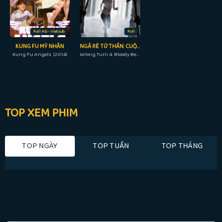
Full HD - Vietsub
Full
KUNG FU MỸ NHÂN
NGÃ RẼ TỬ THẦN: CUỘC ĐẪM MÁU BẮT ĐẦU
Kung Fu Angels (2014)
Wrong Turn 4: Bloody Beginnings (2011)
TOP XEM PHIM
TOP NGÀY
TOP TUẦN
TOP THÁNG