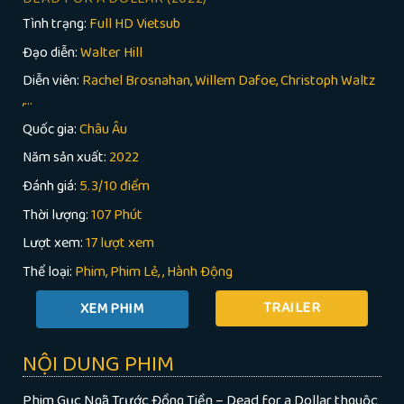
Tình trạng:
Full HD Vietsub
Đạo diễn:
Walter Hill
Diễn viên:
Rachel Brosnahan, Willem Dafoe, Christoph Waltz
,...
Quốc gia:
Châu Âu
Năm sản xuất:
2022
Đánh giá:
5.3/10 điểm
Thời lượng:
107 Phút
Lượt xem:
17 lượt xem
Thể loại:
Phim
Phim Lẻ
,
Hành Động
TRAILER
NỘI DUNG PHIM
Phim Gục Ngã Trước Đồng Tiền – Dead for a Dollar thguộc