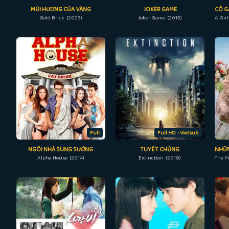
MÙI HƯƠNG CỦA VÀNG
JOKER GAME
Gold Brick (2023)
Joker Game (2015)
Full
Full HD - Vietsub
NGÔI NHÀ SUNG SƯỚNG
TUYỆT CHỦNG
Alpha House (2014)
Extinction (2018)