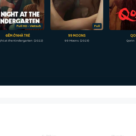
Full HD - Vietsub
Full
ĐÊM Ở NHÀ TRẺ
99 MOONS
QO
ght at the Kindergarten (2022)
99 Moons (2023)
Qorin 