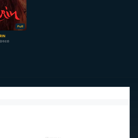
Full
RIN
(2022)