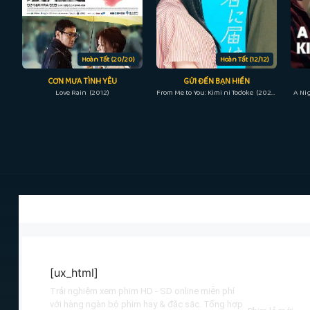
Hoàn Tất (20/20)
Hoàn Tất (12/12)
CƠN MƯA TÌNH YÊU
GỬI ĐẾN BẠN HIỀN
Love Rain (2012)
From Me to You: Kimi ni Todoke (2023)
A Ni