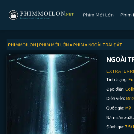
Skip
to
Phim Mới Lớn
Phim 
content
PHIMMOILON | PHIM MỚI LỚN
»
PHIM
»
NGOÀI TRÁI ĐẤT
NGOÀI T
EXTRATERR
Tình trạng:
Fu
Đạo diễn:
Coli
Diễn viên:
Brit
Quốc gia:
Mỹ
Năm sản xuất
Đánh giá:
7.5/