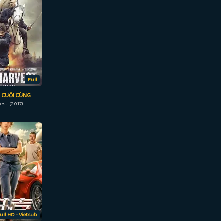
Full
 CUỐI CÙNG
vest (2017)
ull HD - Vietsub