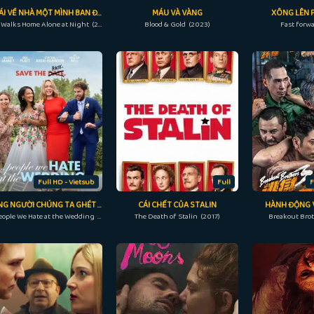
CÔ GÁI VỀ NHÀ MỘT MÌNH BAN ĐÊM
MÁU VÀ VÀNG
XÔNG LÊN 
A Girl Walks Home Alone at Night (2014)
Blood & Gold (2023)
Fast forw
Full HD - Vietsub
Full
F
NHỮNG NGƯỜI CHÚNG TA GHÉT Ở ĐÁM CƯỚI
CÁI CHẾT CỦA STALIN
HÀNH ĐỘNG 
The People We Hate at the Wedding (2022)
The Death of Stalin (2017)
Breakout Brot