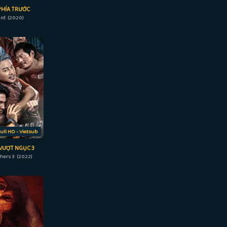
PHÍA TRƯỚC
ard (2020)
ull HD - Vietsub
VƯỢT NGỤC 3
hers 3 (2022)