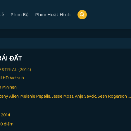
Lẻ
Phim Bộ
Phim Hoạt Hình
RÁI ĐẤT
ESTRIAL
(2014)
ll HD Vietsub
n Minihan
tany Allen, Melanie Papalia, Jesse Moss, Anja Savcic, Sean Rogerson ,..
:
2014
10 điểm