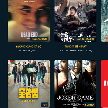
Hoàn Tất (6/6)
Hoàn Tất (24/24)
ĐƯỜNG CÙNG XA LỘ
TẦNG 11 BIẾN MẤT
Dead End (2022)
THE LOST 11TH FLOOR (2023)
Full
Full HD