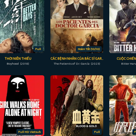
Full
Hoàn Tất (10/10)
THỜI NIÊN THIẾU
CÁC BỆNH NHÂN CỦA BÁC SĨ GARCÍA
CUỘC CHIẾN
Boyhood (2018)
The Patients of Dr. García (2023)
Bitter Har
Full HD Vietsub
Full
F