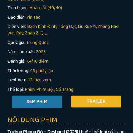
Tình trạng:
Hoàn tất (40/40)
Đạo diễn:
Yin Tao
Diễn viên:
Bạch Kính Đình, Tống Dật, Liu Xue Yi, Zhang Hao
Wei, Ray, Zhao Zi Qi ,...
Quốc gia:
Trung Quốc
Năm sản xuất:
2023
Đánh giá:
7,4/10 điểm
Thời lượng:
45 phút/tập
Lượt xem:
12 lượt xem
Thể loại:
Phim
Phim Bộ
,
Cổ Trang
TRAILER
NỘI DUNG PHIM
Trường Phong Độ – Destined (2023)
thuộc thể loại cổ trang