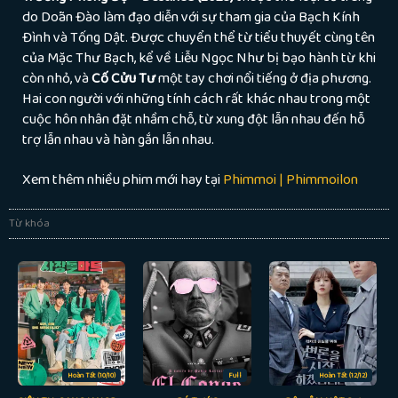
do Doãn Đào làm đạo diễn với sự tham gia của Bạch Kính
Đình và Tống Dật. Được chuyển thể từ tiểu thuyết cùng tên
của Mặc Thư Bạch, kể về Liễu Ngọc Như bị bạo hành từ khi
còn nhỏ, và
Cố Cửu Tư
một tay chơi nổi tiếng ở địa phương.
Hai con người với những tính cách rất khác nhau trong một
cuộc hôn nhân đặt nhầm chỗ, từ xung đột lẫn nhau đến hỗ
trợ lẫn nhau và hàn gắn lẫn nhau.
Xem thêm nhiều phim mới hay tại
Phimmoi | Phimmoilon
Từ khóa
Hoàn Tất (10/10)
Full
Hoàn Tất (12/12)