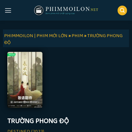
Skip
to
content
PHIMMOILON | PHIM MỚI LỚN
»
PHIM
»
TRƯỜNG PHONG
ĐỘ
TRƯỜNG PHONG ĐỘ
DESTINED
(2023)