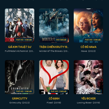
Full HD - Vietsub
HD Vietsub
Full HD - Vietsub
GIẢ KIM THUẬT SƯ
TRẬN CHIẾN KRUTY 1918
CÔ BÉ HAWA
FullMetal Alchemist (2017)
Winter of The Braves (2019)
Hawa (2022)
Full HD - Vietsub
Full HD - Vietsub
Full
GRIMCUTTY
CỐ ĐỊNH
YÊU BOXER
Grimcutty (2022)
Fixed (2018)
Loving Boxer (2019)