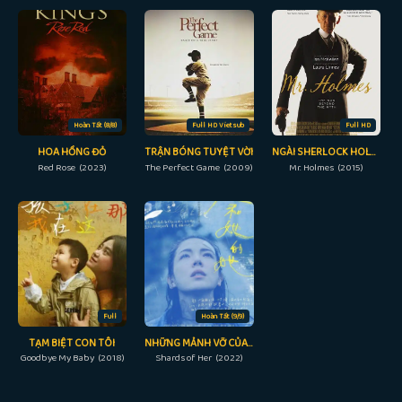
Hoàn Tất (8/8)
Full HD Vietsub
Full HD
HOA HỒNG ĐỎ
TRẬN BÓNG TUYỆT VỜI
NGÀI SHERLOCK HOLMES
Red Rose (2023)
The Perfect Game (2009)
Mr. Holmes (2015)
Full
Hoàn Tất (9/9)
TẠM BIỆT CON TÔI
NHỮNG MẢNH VỠ CỦA KÝ ỨC CÔ
Goodbye My Baby (2018)
Shards of Her (2022)