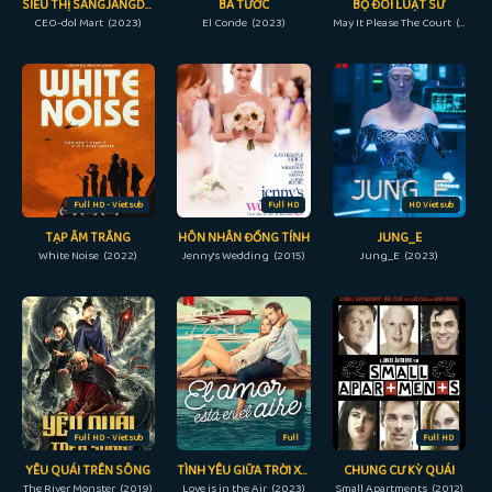
SIÊU THỊ SANGJANGDOL
BÁ TƯỚC
BỘ ĐÔI LUẬT SƯ
CEO-dol Mart (2023)
El Conde (2023)
May It Please The Court (2022)
Full HD - Vietsub
Full HD
HD Vietsub
TẠP ÂM TRẮNG
HÔN NHÂN ĐỒNG TÍNH
JUNG_E
White Noise (2022)
Jenny's Wedding (2015)
Jung_E (2023)
Full HD - Vietsub
Full
Full HD
YÊU QUÁI TRÊN SÔNG
TÌNH YÊU GIỮA TRỜI XANH
CHUNG CƯ KỲ QUÁI
The River Monster (2019)
Love is in the Air (2023)
Small Apartments (2012)