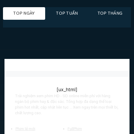
TOP NGÀY
TOP TUẦN
TOP THÁNG