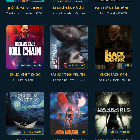
QUÝ BÀ MARY SHEPHERD
SÁT NHÂN ẤN ĐỘ: ÁN MẠNG TRONG PHÒNG XỬ ÁN
ĐẠI CHIẾN GÃ KHỔNG LỒ
The Lady in the Van (2015)
Indian Predator: Murder in a Courtroom (2022)
I Kill Giants (2017)
Full HD - Vietsub
Hoàn tất (12/12)
Full
CHUỖI CHẾT CHÓC
BÀI HỌC TÌNH YÊU THỨ 9
CUỐN SÁCH ĐEN
Kill Chain (2019)
Lesson in Love (2022)
The Black Book (2023)
Full HD Vietsub
Full
Full HD - Vietsub