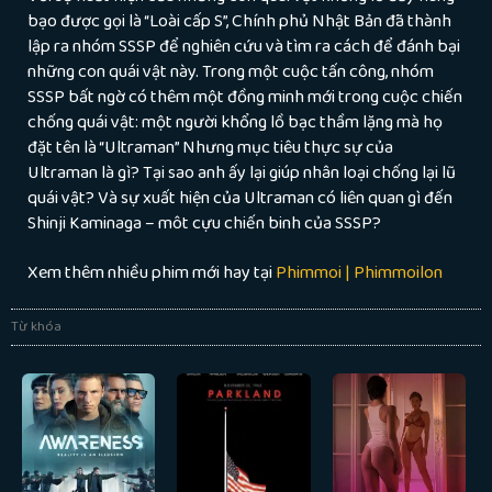
bạo được gọi là “Loài cấp S”, Chính phủ Nhật Bản đã thành
lập ra nhóm SSSP để nghiên cứu và tìm ra cách để đánh bại
những con quái vật này. Trong một cuộc tấn công, nhóm
SSSP bất ngờ có thêm một đồng minh mới trong cuộc chiến
chống quái vật: một người khổng lồ bạc thầm lặng mà họ
đặt tên là “Ultraman” Nhưng mục tiêu thực sự của
Ultraman là gì? Tại sao anh ấy lại giúp nhân loại chống lại lũ
quái vật? Và sự xuất hiện của Ultraman có liên quan gì đến
Shinji Kaminaga – môt cựu chiến binh của SSSP?
Xem thêm nhiều phim mới hay tại
Phimmoi | Phimmoilon
Từ khóa