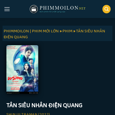
Skip
to
content
PHIMMOILON | PHIM MỚI LỚN
»
PHIM
»
TÂN SIÊU NHÂN
ĐIỆN QUANG
TÂN SIÊU NHÂN ĐIỆN QUANG
SHIN ULTRAMAN
(2022)