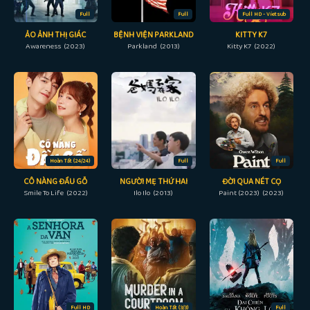
Full
Full
Full HD - Vietsub
ẢO ẢNH THỊ GIÁC
BỆNH VIỆN PARKLAND
KITTY K7
Awareness (2023)
Parkland (2013)
Kitty K7 (2022)
Hoàn Tất (24/24)
Full
Full
CÔ NÀNG ĐẦU GỖ
NGƯỜI MẸ THỨ HAI
ĐỜI QUA NÉT CỌ
Smile To Life (2022)
Ilo Ilo (2013)
Paint (2023) (2023)
Full HD
Hoàn Tất (3/3)
Full