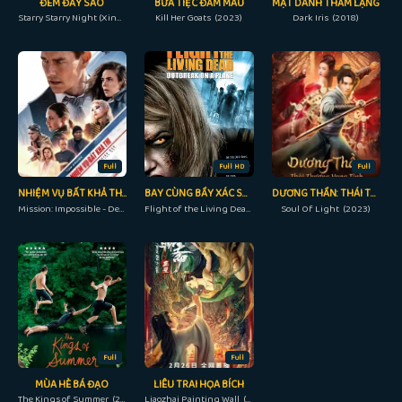
ĐÊM ĐẦY SAO
BỮA TIỆC ĐẪM MÁU
MẬT DANH THẦM LẶNG
Starry Starry Night (Xing kong) (2011)
Kill Her Goats (2023)
Dark Iris (2018)
Full
Full HD
Full
NHIỆM VỤ BẤT KHẢ THI 7 – NGHIỆP BÁO PHẦN 1 CAM
BAY CÙNG BẦY XÁC SỐNG
DƯƠNG THẦN: THÁI THƯỢNG VONG TÌNH
Mission: Impossible - Dead Reckoning Part OneRAW (2023)
Flight of the Living Dead (2007)
Soul Of Light (2023)
Full
Full
MÙA HÈ BÁ ĐẠO
LIÊU TRAI HỌA BÍCH
The Kings of Summer (2013)
Liaozhai Painting Wall (2023)