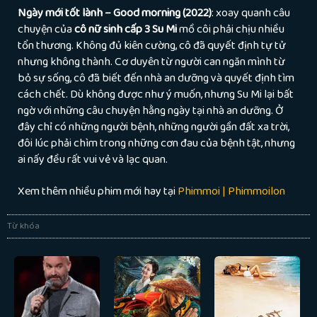
Ngày mới tốt lành – Good morning (2022)
: xoay quanh câu
chuyện của
cô nữ sinh cấp 3 Su Mi
mồ côi phải chịu nhiều
tổn thương. Không đủ kiên cường, cô đã quyết định tự tử
nhưng không thành. Cơ duyên từ người can ngăn mình từ
bỏ sự sống, cô đã biết đến nhà an dưỡng và quyết định tìm
cách chết. Dù không được như ý muốn, nhưng Su Mi lại bất
ngờ với những câu chuyện hằng ngày tại nhà an dưỡng. Ở
đây chỉ có những người bệnh, những người gần đất xa trời,
đôi lúc phải chìm trong những cơn đau của bệnh tật, nhưng
ai nấy đều rất vui vẻ và lạc quan.
Xem thêm nhiều phim mới hay tại
Phimmoi | Phimmoilon
Từ khóa