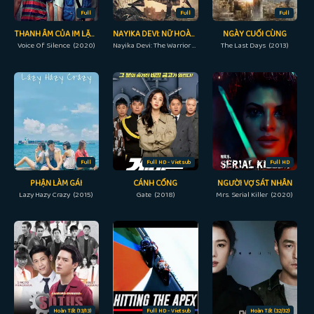
Full
Full
Full
THANH ÂM CỦA IM LẶNG
NAYIKA DEVI: NỮ HOÀNG CHIẾN BINH
NGÀY CUỐI CÙNG
Voice Of Silence (2020)
Nayika Devi: The Warrior Queen (2022)
The Last Days (2013)
Full
Full HD - Vietsub
Full HD
PHẬN LÀM GÁI
CÁNH CỔNG
NGƯỜI VỢ SÁT NHÂN
Lazy Hazy Crazy (2015)
Gate (2018)
Mrs. Serial Killer (2020)
Hoàn Tất (13/13)
Full HD - Vietsub
Hoàn Tất (32/32)