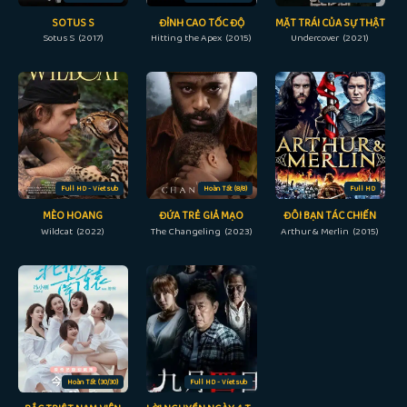
SOTUS S
ĐỈNH CAO TỐC ĐỘ
MẶT TRÁI CỦA SỰ THẬT
Sotus S (2017)
Hitting the Apex (2015)
Undercover (2021)
Full HD - Vietsub
Hoàn Tất (8/8)
Full HD
MÈO HOANG
ĐỨA TRẺ GIẢ MẠO
ĐÔI BẠN TÁC CHIẾN
Wildcat (2022)
The Changeling (2023)
Arthur & Merlin (2015)
Hoàn Tất (30/30)
Full HD - Vietsub