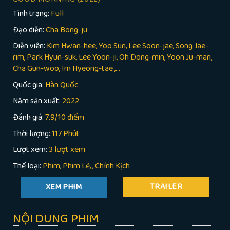
Tình trạng:
Full
Đạo diễn:
Cha Bong-ju
Diễn viên:
Kim Hwan-hee, Yoo Sun, Lee Soon-jae, Song Jae-
rim, Park Hyun-suk, Lee Yoon-ji, Oh Dong-min, Yoon Ju-man,
Cha Gun-woo, Im Hyeong-tae ,...
Quốc gia:
Hàn Quốc
Năm sản xuất:
2022
Đánh giá:
7.9/10 điểm
Thời lượng:
117 Phút
Lượt xem:
3 lượt xem
Thể loại:
Phim
Phim Lẻ
,
Chính Kịch
TRAILER
NỘI DUNG PHIM