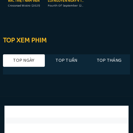
BẮC TRIỆT NAM VIÊN
LỜI NGUYỀN NGÀY 4 THÁNG 9
Crossroad Bistro (2021)
Fourth Of September (2018)
TOP XEM PHIM
TOP NGÀY
TOP TUẦN
TOP THÁNG