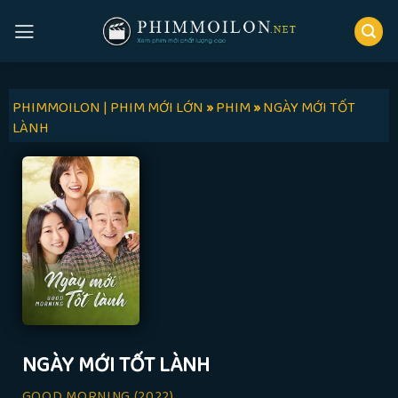
Skip
to
content
PHIMMOILON | PHIM MỚI LỚN
»
PHIM
»
NGÀY MỚI TỐT
LÀNH
NGÀY MỚI TỐT LÀNH
GOOD MORNING
(2022)