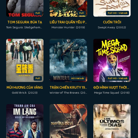
Full
Full
Full HD - Vietsub
TOM SEGURA: BÚA TẠ
LIÊU TRAI QUẦN YÊU PHỔ
CUỐN TRÔI
Tom Segura: Sledgehammer (2023)
Monster Hunter (2019)
Swept Away (2002)
Full
HD Vietsub
Full HD - Vietsub
MÙI HƯƠNG CỦA VÀNG
TRẬN CHIẾN KRUTY 1918
ĐỘI HÌNH VƯỢT THỜI GIAN
Gold Brick (2023)
Winter of The Braves (2019)
Mega Time Squad (2018)