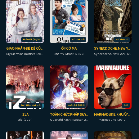
Hoàn tất (24/24)
HD Vietsub
HD Vietsub
GIAO NHÂN ĐỆ ĐỆ CỦA TA
ỐI! CÓ MA
SYNECDOCHE, NEW YORK
My Merman Brother (2023)
Oh! My Ghost (2022)
Synecdoche, New York (2008)
Full HD - Vietsub
Hoàn Tất (12/12)
Full
IZLA
TOÀN CHỨC PHÁP SƯ (PHẦN 2)
MARMADUKE: KHUẤY ĐỘNG MÙA HÈ
Izla (2021)
Quanzhi Fashi (Season 2) (2017)
Marmaduke (2010)