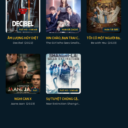
Full HD - Vietsub
Hoàn tất (24/24)
Hoàn Tất (6/6)
ÂM LƯỢNG HỦY DIỆT
XIN CHÀO, BẠN TRAI CỦA TÔI
TÔI CÓ MỘT NGƯỜI BẠN
Decibel (2022)
The Girl Who Sees Smells (2023)
Be with You (2023)
Full
Full HD - Vietsub
NGHI CAN X
SỰ TUYỆT CHỦNG CẬN KỀ
Jaane Jaan (2023)
Near Extinction Shangri-La (2018)