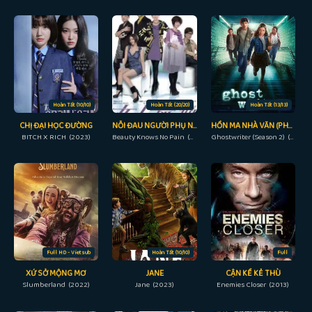
Hoàn Tất (10/10)
Hoàn Tất (20/20)
Hoàn Tất (13/13)
CHỊ ĐẠI HỌC ĐƯỜNG
NỖI ĐAU NGƯỜI PHỤ NỮ
HỒN MA NHÀ VĂN (PHẦN 2)
BITCH X RICH (2023)
Beauty Knows No Pain (2010)
Ghostwriter (Season 2) (2020)
Full HD - Vietsub
Hoàn Tất (10/10)
Full
XỨ SỞ MỘNG MƠ
JANE
CẬN KỀ KẺ THÙ
Slumberland (2022)
Jane (2023)
Enemies Closer (2013)