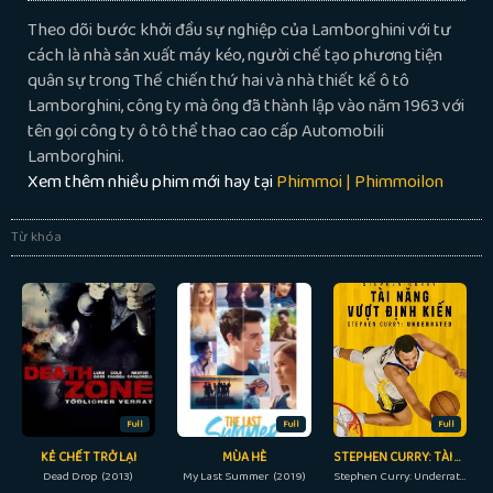
Theo dõi bước khởi đầu sự nghiệp của Lamborghini với tư
cách là nhà sản xuất máy kéo, người chế tạo phương tiện
quân sự trong Thế chiến thứ hai và nhà thiết kế ô tô
Lamborghini, công ty mà ông đã thành lập vào năm 1963 với
tên gọi công ty ô tô thể thao cao cấp Automobili
Lamborghini.
Xem thêm nhiều phim mới hay tại
Phimmoi | Phimmoilon
Từ khóa
Full
Full
Full
KẺ CHẾT TRỞ LẠI
MÙA HÈ
STEPHEN CURRY: TÀI NĂNG VƯỢT ĐỊNH KIẾN
Dead Drop (2013)
My Last Summer (2019)
Stephen Curry: Underrated (2023)