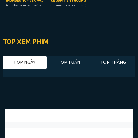
INUMBER NUMBER: VÀNG JOHANNESBURG
KẺ SĂN TIỀN THƯỞNG
iNumber Number: Jozi Gold (2023)
Cop Hunt - Cop Mortem (2016)
TOP XEM PHIM
TOP NGÀY
TOP TUẦN
TOP THÁNG