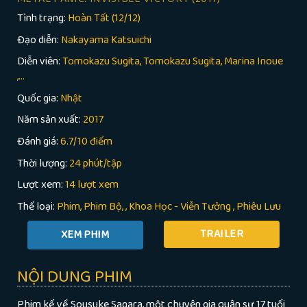
Tình trạng:
Hoàn Tất (12/12)
Đạo diễn:
Nakayama Katsuichi
Diễn viên:
Tomokazu Sugita, Tomokazu Sugita, Marina Inoue
,...
Quốc gia:
Nhật
Năm sản xuất:
2017
Đánh giá:
6.7/10 điểm
Thời lượng:
24 phút/tập
Lượt xem:
14 lượt xem
Thể loại:
Phim
Phim Bộ
,
Khoa Học - Viễn Tưởng
,
Phiêu Lưu
TRAILER
NỘI DUNG PHIM
Phim kể về Sousuke Sagara, một chuyên gia quân sự 17 tuổi