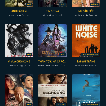
Full
Full
Full HD
ANH CẦN EM
TIN & TINA
NỮ ĐẦU BẾP
I Want You (2012)
Tin & Tina (2023)
Julie & Julia (2009)
Full
Full
Full HD - Vietsub
VỊ VUA CUỐI CÙNG
THÁM TỬ K: MA CÀ RỒNG BÁO THÙ
TẠP ÂM TRẮNG
The Last King (2016)
Detective K: Secret Of The Living Dead (2018)
White Noise (2022)
Full
Full HD
Full HD - Vietsub