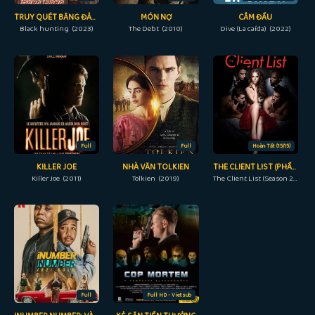
TRUY QUÉT BĂNG ĐẢNG
MÓN NỢ
CẮM ĐẦU
Black hunting (2023)
The Debt (2010)
Dive (La caída) (2022)
Full
Full
Hoàn Tất (15/15)
KILLER JOE
NHÀ VĂN TOLKIEN
THE CLIENT LIST (PHẦN 2)
Killer Joe (2011)
Tolkien (2019)
The Client List (Season 2) (2013)
Full
Full HD - Vietsub