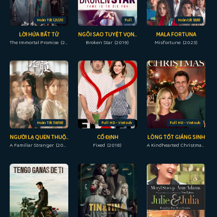
Hoàn Tất (21/21)
Full
Hoàn tất (8/8)
LỜI HỨA BẤT TỬ
NGÔI SAO TUYỆT VỌNG
MALA FORTUNA
The Immortal Promise (2022)
Broken Star (2019)
Misfortune (2023)
Hoàn Tất (18/18)
Full HD - Vietsub
Full HD - Vietsub
NGƯỜI LẠ QUEN THUỘC
CỐ ĐỊNH
LÒNG TỐT GIÁNG SINH
A Familiar Stranger (2022)
Fixed (2018)
A Kindhearted Christmas (2021)