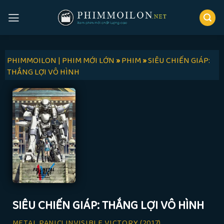
Skip
to
content
PHIMMOILON | PHIM MỚI LỚN
»
PHIM
»
SIÊU CHIẾN GIÁP:
THẮNG LỢI VÔ HÌNH
SIÊU CHIẾN GIÁP: THẮNG LỢI VÔ HÌNH
METAL PANIC! INVISIBLE VICTORY
(2017)