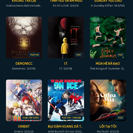
KHÔNG TRẢ LẠI
TÌNH YÊU VÀ ÂM MƯU
SUNDAY YÊU DẤU
Instructions Not Included (2013)
PLOT LOVE (2021)
A Sunday Affair (9.5/10)
Full HD
Full
Full
DEMONICC
I.T.
MÙA HÈ BÁ ĐẠO
Demonicc (2015)
I.T. (2016)
The Kings of Summer (2013)
Hoàn Tất (12/12)
Full HD - Vietsub
Full
ORIENT
BỤI DẶM HOANG DÃ TRÊN BĂNG
LỖI TẠI TÔI
Orient (2022)
Wild Bunch On Ice (2020)
My fault (2023)