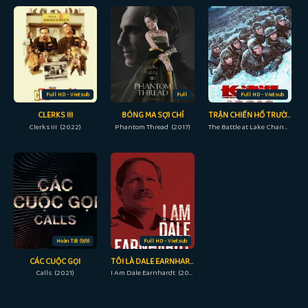
Full HD - Vietsub
Full
Full HD - Vietsub
CLERKS III
BÓNG MA SỢI CHỈ
TRẬN CHIẾN HỒ TRƯỜNG TÂN
Clerks III (2022)
Phantom Thread (2017)
The Battle at Lake Changjin (2021)
Hoàn Tất (9/9)
Full HD - Vietsub
CÁC CUỘC GỌI
TÔI LÀ DALE EARNHARDT
Calls (2021)
I Am Dale Earnhardt (2015)