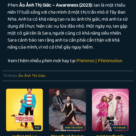
Phim
Ảo Ảnh Thị Giác – Awareness (2023):
Ian là một thiếu
niên 17 tuổi sống với cha mình ở một thị trấn nhỏ ở Tây Ban
Nha. Anh ta có khả năng tạo ra ảo ảnh thị giác, mà anh ta sử
dụng để thực hiện các vụ lừa đảo nhỏ. Một ngày nọ, Ian gặp
một cô gái tên là Sara, người cũng có khả năng siêu nhiên.
Sara cảnh báo Ian rằng anh ta cần phải cẩn thận với khả
năng của mình, vì nó có thể gây nguy hiểm.
Xem thêm nhiều phim mới hay tại
Phimmoi | Phimmoilon
Từ khóa:
Ảo Ảnh Thị Giác
.
Full
Hoàn Tất (24/24)
HD Vietsub