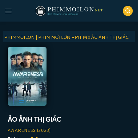
Skip
to
content
PHIMMOILON | PHIM MỚI LỚN
»
PHIM
»
ẢO ẢNH THỊ GIÁC
ẢO ẢNH THỊ GIÁC
AWARENESS
(2023)