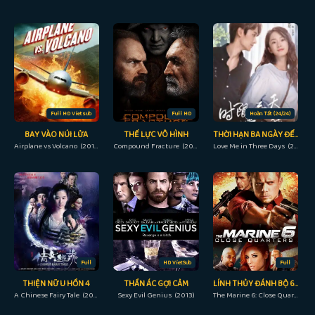
Full HD Vietsub
Full HD
Hoàn Tất (24/24)
BAY VÀO NÚI LỬA
THẾ LỰC VÔ HÌNH
THỜI HẠN BA NGÀY ĐỂ YÊU ANH
Airplane vs Volcano (2014)
Compound Fracture (2013)
Love Me in Three Days (2023)
Full
HD VietSub
Full
THIỆN NỮ U HỒN 4
THẦN ÁC GỢI CẢM
LÍNH THỦY ĐÁNH BỘ 6: CHẶN LỐI
A Chinese Fairy Tale (2011)
Sexy Evil Genius (2013)
The Marine 6: Close Quarters (2018)