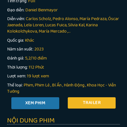
Tình trạng:
Full
Đạo diễn:
Daniel Benmayor
Diễn viên:
Carlos Scholz, Pedro Alonso, María Pedraza, Óscar
Jaenada, Lela Loren, Lucas Fuica, Silvia Kal, Karina
Kolokolchykova, María Mercado ,...
Quốc gia:
Khác
Năm sản xuất:
2023
Đánh giá:
5,2/10 điểm
Thời lượng:
112 Phút
Lượt xem:
19 lượt xem
Thể loại:
Phim
Phim Lẻ
,
Bí Ẩn
,
Hành Động
,
Khoa Học - Viễn
Tưởng
TRAILER
NỘI DUNG PHIM