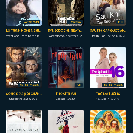
Hoàn Tất (18/18)
HD Vietsub
Full
LỘ TRÌNH NGHỀ NGHIỆP ĐẾN ĐỈNH CAO
SYNECDOCHE, NEW YORK
SAU KHI GẶP ĐƯỢC ANH
Vocational Path to the Top (2022)
Synecdoche, New York (2008)
The Italian Recipe (2022)
Full HD - Vietsub
Full
Full HD - Vietsub
SÓNG DỮ 2 (LÔI CHẤN 2)
THOÁT THÂN
TRỞ LẠI TUỔI 16
Shock Wave 2 (2020)
Escape (2023)
16…Again (2014)