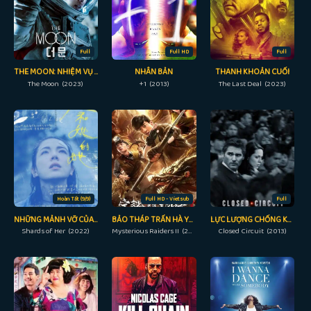
Full
Full HD
Full
THE MOON: NHIỆM VỤ CUỐI CÙNG
NHÂN BẢN
THANH KHOẢN CUỐI
The Moon (2023)
+1 (2013)
The Last Deal (2023)
Hoàn Tất (9/9)
Full HD - Vietsub
Full
NHỮNG MẢNH VỠ CỦA KÝ ỨC CÔ
BẢO THÁP TRẤN HÀ YÊU 2: TUYỆT THẾ YÊU LONG
LỰC LƯỢNG CHỐNG KHỦNG BỐ
Shards of Her (2022)
Mysterious Raiders II (2019)
Closed Circuit (2013)