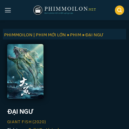
Skip
to
content
PHIMMOILON | PHIM MỚI LỚN
»
PHIM
»
ĐẠI NGƯ
ĐẠI NGƯ
GIANT FISH
(2020)