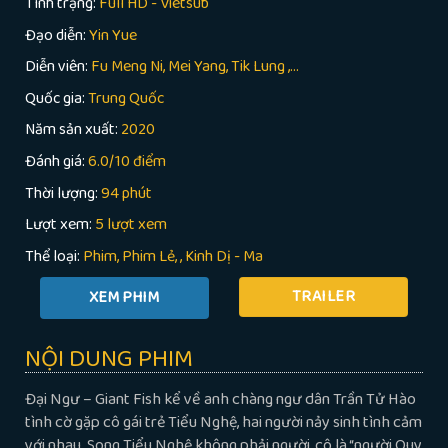
Tình trạng:
Full HD - Vietsub
Đạo diễn:
Yin Yue
Diễn viên:
Fu Meng Ni, Mei Yang, Tik Lung ,...
Quốc gia:
Trung Quốc
Năm sản xuất:
2020
Đánh giá:
6.0/10 điểm
Thời lượng:
94 phút
Lượt xem:
5 lượt xem
Thể loại:
Phim
Phim Lẻ
,
Kinh Dị - Ma
TRAILER
NỘI DUNG PHIM
Đại Ngư – Giant Fish kể về anh chàng ngư dân Trần Tử Hào
tình cờ gặp cô gái trẻ Tiểu Nghệ, hai người nảy sinh tình cảm
với nhau. Song Tiểu Nghệ không phải người, cô là “người Quy