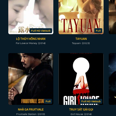
Full HD Vietsub
Full
LỘ THỦY HỒNG NHAN
TAYUAN
For Love or Money (2014)
Tayuan (2023)
Full
Full HD Vietsub
NHÀ GA FRUITVALE
TRUY SÁT GÁI GỌI
Fruitvale Station (2013)
Girl House (2014)