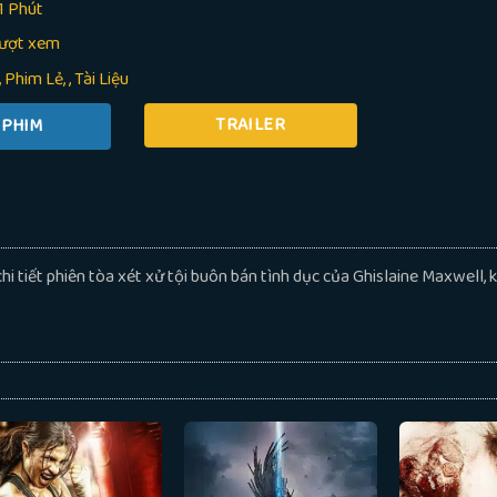
1 Phút
lượt xem
Phim Lẻ
,
Tài Liệu
TRAILER
i tiết phiên tòa xét xử tội buôn bán tình dục của Ghislaine Maxwell, k