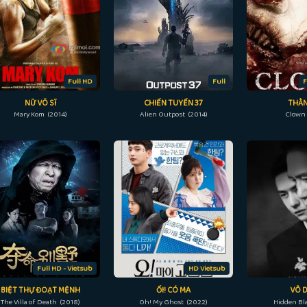
Full HD
Full
F
NỮ VÕ SĨ
CHIẾN TUYẾN 37
THẰN
Mary Kom (2014)
Alien Outpost (2014)
Clown 
Full HD - Vietsub
HD Vietsub
BIỆT THỰ ĐOẠT MỆNH
ỐI! CÓ MA
VÔ 
The Villa of Death (2018)
Oh! My Ghost (2022)
Hidden Bl