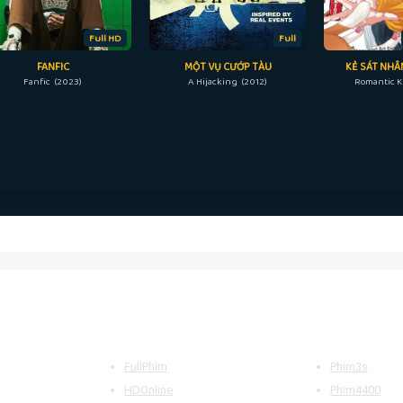
Full HD
Full
FANFIC
MỘT VỤ CƯỚP TÀU
KẺ SÁT NHÂ
Fanfic (2023)
A Hijacking (2012)
Romantic Ki