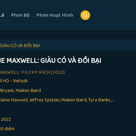
Lẻ
Phim Bộ
Phim Hoạt Hình
GIÀU CÓ VÀ ĐỒI BẠI
E MAXWELL: GIÀU CÓ VÀ ĐỒI BẠI
MAXWELL: FILTHY RICH
(2022)
ll HD - Vietsub
 Bryant, Maiken Baird
laine Maxwell, Jeffrey Epstein, Maiken Baird, Tyra Banks ,...
:
2022
10 điểm