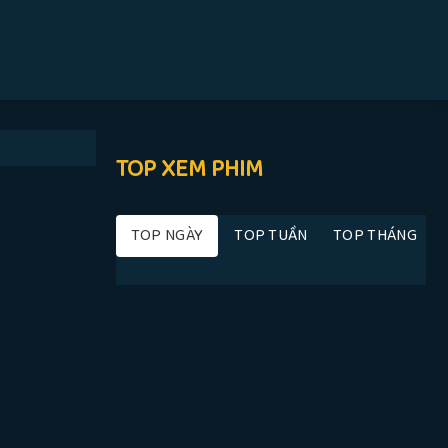
TOP XEM PHIM
TOP NGÀY
TOP TUẦN
TOP THÁNG