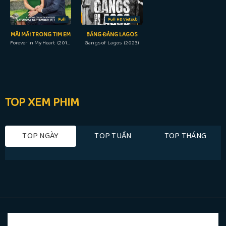
Full
Full HD Vietsub
MÃI MÃI TRONG TIM EM
BĂNG ĐẢNG LAGOS
Forever in My Heart (2019)
Gangs of Lagos (2023)
TOP XEM PHIM
TOP NGÀY
TOP TUẦN
TOP THÁNG