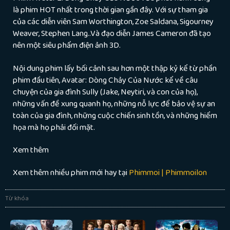
là phim HOT nhất trong thời gian gần đây. Với sự tham gia
của các diễn viên Sam Worthington, Zoe Saldana, Sigourney
Weaver, Stephen Lang..Và đạo diễn James Cameron đã tạo
nên một siêu phẩm điện ảnh 3D.
Nội dung phim lấy bối cảnh sau hơn một thập kỷ kể từ phần
phim đầu tiên, Avatar: Dòng Chảy Của Nước kể về câu
chuyện của gia đình Sully (Jake, Neytiri, và con của họ),
những vấn đề xung quanh họ, những nỗ lực để bảo vệ sự an
toàn của gia đình, những cuộc chiến sinh tồn, và những hiểm
họa mà họ phải đối mặt.
Xem thêm
Xem thêm nhiều phim mới hay tại
Phimmoi | Phimmoilon
Từ khóa