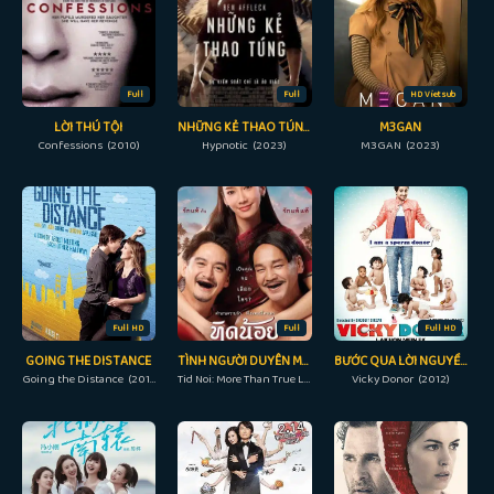
Full
Full
HD Vietsub
LỜI THÚ TỘI
NHỮNG KẺ THAO TÚNG
M3GAN
Confessions (2010)
Hypnotic (2023)
M3GAN (2023)
Full HD
Full
Full HD
GOING THE DISTANCE
TÌNH NGƯỜI DUYÊN MA: NGOẠI TRUYỆN
BƯỚC QUA LỜI NGUYỀN
Going the Distance (2010)
Tid Noi: More Than True Love (2023)
Vicky Donor (2012)