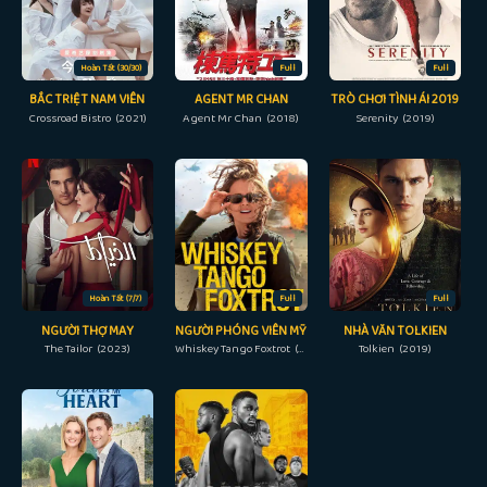
Hoàn Tất (30/30)
Full
Full
BẮC TRIỆT NAM VIÊN
AGENT MR CHAN
TRÒ CHƠI TÌNH ÁI 2019
Crossroad Bistro (2021)
Agent Mr Chan (2018)
Serenity (2019)
Hoàn Tất (7/7)
Full
Full
NGƯỜI THỢ MAY
NGƯỜI PHÓNG VIÊN MỸ
NHÀ VĂN TOLKIEN
The Tailor (2023)
Whiskey Tango Foxtrot (2016)
Tolkien (2019)