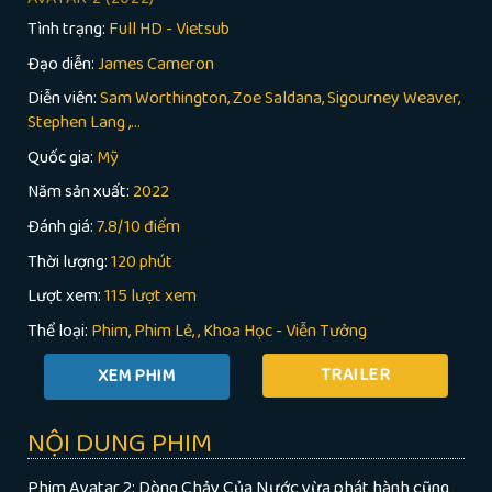
Tình trạng:
Full HD - Vietsub
Đạo diễn:
James Cameron
Diễn viên:
Sam Worthington, Zoe Saldana, Sigourney Weaver,
Stephen Lang ,...
Quốc gia:
Mỹ
Năm sản xuất:
2022
Đánh giá:
7.8/10 điểm
Thời lượng:
120 phút
Lượt xem:
115 lượt xem
Thể loại:
Phim
Phim Lẻ
,
Khoa Học - Viễn Tưởng
TRAILER
NỘI DUNG PHIM
Phim Avatar 2: Dòng Chảy Của Nước vừa phát hành cũng