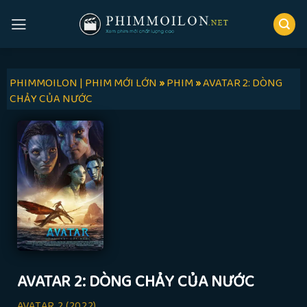
Skip
to
content
PHIMMOILON | PHIM MỚI LỚN
»
PHIM
»
AVATAR 2: DÒNG
CHẢY CỦA NƯỚC
AVATAR 2: DÒNG CHẢY CỦA NƯỚC
AVATAR 2
(2022)