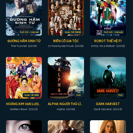
Full HD - Vietsub
Hoàn Tất (18/18)
Full HD - Vietsub
ĐƯỜNG HẦM SINH TỬ
BIẾN CỐ GIA TỘC
ROBOT THẾ HỆ F1
The Tunnel (2019)
In Family We Trust (2018)
OMG, I'm a Robot! (2015)
Hoàn Tất (8/8)
Full
Full
HOÀNG KIM VẠN LƯỢNG
ALPHA: NGƯỜI THỦ LĨNH
DARK HARVEST
Golden Bowl (2023)
Alpha (2018)
Dark Harvest (2023)