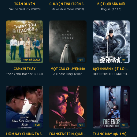
TRẦN DUYÊN
CHUYỆN TÌNH TRÊN SÀN NHẢY
BIỆT ĐỘI SĂN MỒI
Divine Destiny (2023)
Make Your Move (2013)
Rogue (2020)
Hoàn Tất (32/32)
Full
Full
CẢM ƠN THẦY
MỘT CÂU CHUYỆN MA
ĐỊCH NHÂN KIỆT: LÔI HỎA HUYỀN LONG
Thank You Teacher (2023)
A Ghost Story (2017)
DETECTIVE DEE AND THE DRAGON OF FIRE (2023)
Full
Full
Full
HÔM NAY CHÚNG TA SẼ NÓI VỀ NGÀY ĐÓ
FRANKENSTEIN, QUÁI VẬT CỦA QUÁI VẬT CỦA FRANKENSTEIN
THANG MÁY ĐỊNH MỆNH