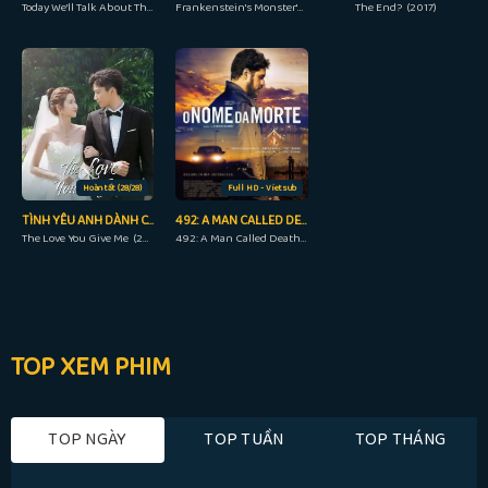
Today We'll Talk About That Day (2023)
Frankenstein's Monster's Monster, Frankenstein (2019)
The End? (2017)
Hoàn tất (28/28)
Full HD - Vietsub
TÌNH YÊU ANH DÀNH CHO EM
492: A MAN CALLED DEATH
The Love You Give Me (2023)
492: A Man Called Death (2017)
TOP XEM PHIM
TOP NGÀY
TOP TUẦN
TOP THÁNG