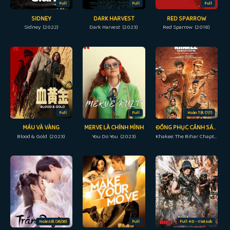
Full
Full
Full
SIDNEY
DARK HARVEST
RED SPARROW
Sidney (2022)
Dark Harvest (2023)
Red Sparrow (2018)
Full
Full
Hoàn Tất (7/7)
MÁU VÀ VÀNG
MERVE LÀ CHÍNH MÌNH
ĐỒNG PHỤC CẢNH SÁT: KÝ SỰ BIHAR
Blood & Gold (2023)
You Do You (2023)
Khakee: The Bihar Chapter (2022)
Hoàn tất (36/36)
Full
Full HD - Vietsub