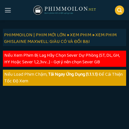
Skip
to
content
PHIMMOILON | PHIM MỚI LỚN
»
XEM PHIM
»
XEM PHIM
GHISLAINE MAXWELL: GIÀU CÓ VÀ ĐỒI BẠI
Nếu Xem Phim Bị Lag Hãy Chọn Sever Dự Phòng (ST, DL, GH,
HY Hoặc Sever 1,2,3vv...) - Gợi ý nên chọn Sever GB
Nếu Load Phim Chậm,
Tải Ngay Ứng Dụng (1.1.1.1)
Để Cải Thiện
Tốc Độ Xem