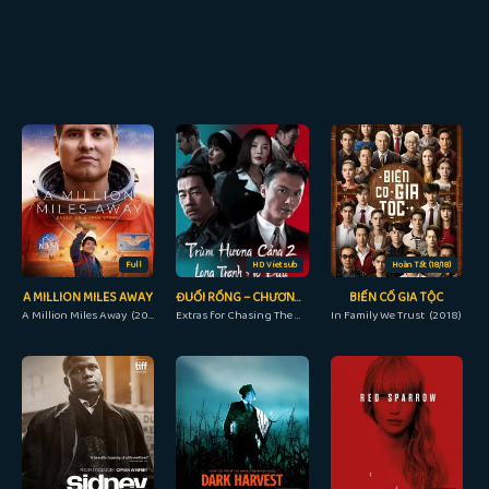
Full
HD Vietsub
Hoàn Tất (18/18)
A MILLION MILES AWAY
ĐUỔI RỒNG – CHƯƠNG PHỤ: NHẬP LONG ĐẤU HỔ
BIẾN CỐ GIA TỘC
A Million Miles Away (2023)
Extras for Chasing The Dragon (2023)
In Family We Trust (2018)