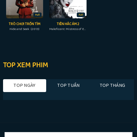
Full
Full
TRÒ CHƠI TRỐN TÌM
TIÊN HẮC ÁM 2
Hide and Seek (2013)
Maleficent: Mistress of Evil (2019)
TOP XEM PHIM
TOP NGÀY
TOP TUẦN
TOP THÁNG