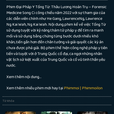
Phim Đại Pháp Y Tống Từ: Thâu Lương Hoán Trụ – Forensic
Medicine Song Ci công chiếu năm 2022 với sự tham gia của
các diễn viên chính như He Gang, LawrenceNg, Lawrence
Ng Kai Wah, Ng Kai Wah. Nội dung phim kể về việc Tống Từ
sử dụng tuyệt vời kỹ năng thám tử pháp y để tìm ra manh
mối và sử dụng bằng chứng từng bước dưới nhiều khó
khăn, tiến gần hơn đến chân tưởng và giải quyết các kỳ án
chưa được phá giải. Bộ phim thể hiện công nghệ pháp y tiên
tiến và tuyệt vời ở Trung Quốc cổ đại, ca ngợi những nhân
vật lịch sử kiệt xuất của Trung Quốc và cổ vũ tinh thần yêu
nước.
Xem thêm nội dung…
Xem thêm nhiều phim mới hay tại
Phimmoi | Phimmoilon
Từ khóa