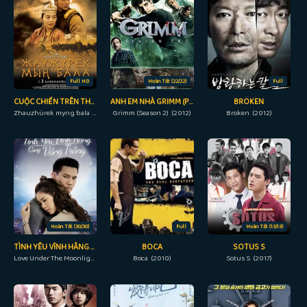
Full HD
Hoàn Tất (22/22)
Full
CUỘC CHIẾN TRÊN THẢO NGUYÊN
ANH EM NHÀ GRIMM (PHẦN 2)
BROKEN
Zhauzhürek myng bala (2012)
Grimm (Season 2) (2012)
Broken (2012)
Hoàn Tất (30/30)
Full
Hoàn Tất (13/13)
TÌNH YÊU VĨNH HẰNG CÙNG VẦNG TRĂNG
BOCA
SOTUS S
Love Under The Moonlight (2021)
Boca (2010)
Sotus S (2017)