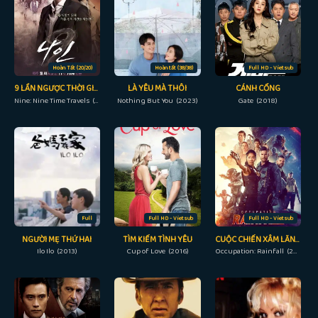
Hoàn Tất (20/20)
Hoàn tất (38/38)
Full HD - Vietsub
9 LẦN NGƯỢC THỜI GIAN
LÀ YÊU MÀ THÔI
CÁNH CỔNG
Nine: Nine Time Travels (2013)
Nothing But You (2023)
Gate (2018)
Full
Full HD - Vietsub
Full HD - Vietsub
NGƯỜI MẸ THỨ HAI
TÌM KIẾM TÌNH YÊU
CUỘC CHIẾN XÂM LĂNG: MIỀN NHIỆT ĐỚI
Ilo Ilo (2013)
Cup of Love (2016)
Occupation: Rainfall (2020)