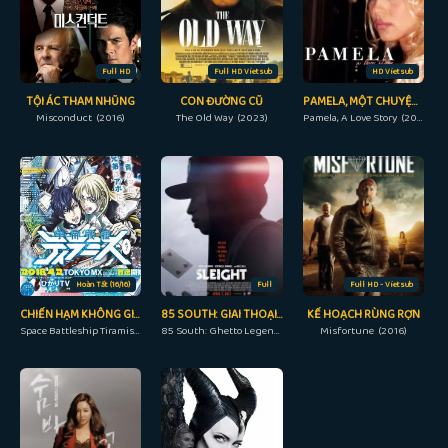
Full HD
Full HD Vietsub
HD Vietsub
TỘI ÁC THAM NHŨNG
CON ĐƯỜNG CŨ
PAMELA, MỘT CHUYỆN TÌNH
Misconduct (2016)
The Old Way (2023)
Pamela, A Love Story (2023)
Hoàn Tất (16/16)
Full
Full HD - Vietsub
CHIẾN HẠM KHÔNG GIAN TIRAMISU
85 SOUTH: GIAI THOẠI ĐƯỜNG PHỐ
KẾ HOẠCH RÙNG RỢN
Space Battleship Tiramisu (2017)
85 South: Ghetto Legends (2023)
Misfortune (2016)