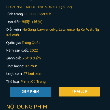
FORENSIC MEDICINE SONG CI
(2022)
Tình trạng:
Full HD - Vietsub
Đạo diễn:
刘涛（导演)
Diễn viên:
He Gang, LawrenceNg, Lawrence Ng Kai Wah, Ng
Kai Wah ,...
Quốc gia:
Trung Quốc
Năm sản xuất:
2022
Đánh giá:
5.6/10 điểm
Thời lượng:
87 Phút
Lượt xem:
27 lượt xem
Thể loại:
Phim
,
Cổ Trang
TRAILER
NỘI DUNG PHIM