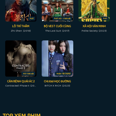
Full
Full HD - Vietsub
Full
LỖ TRÍ THÂM
BỘ VEST CUỐI CÙNG
XÃ HỘI VĂN MINH
Zhi Shen (2018)
The Last Suit (2017)
Polite Society (2023)
HD Vietsub
Hoàn Tất (10/10)
CĂN BỆNH QUÁI ÁC 2
CHỊ ĐẠI HỌC ĐƯỜNG
Contracted: Phase II (2015)
BITCH X RICH (2023)