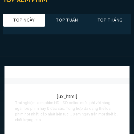
TOP XEM PHIM
TOP NGÀY
TOP TUẦN
TOP THÁNG