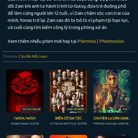
dõi Zain khi anh ta hành trình từ Gutsy, đứa trẻ đường phố
để làm cứng người lớn 12 tuổi , vì Zain chăm sóc con trai của
mình, Yonas trở lại. Zain sau đó bị bỏ tù vì phạm tội bạo lực,
và cuối cùng tìm kiếm công lý trong phòng xử án.
Xem thêm nhiều phim mới hay tại
Phimmoi | Phimmoilon
Từ khóa:
Cậu Bé Nổi Loạn
.
Full HD Vietsub
Hoàn Tất (18/18)
Full
I WISH, I WISH
BIẾN CỐ GIA TỘC
CHUYỆN LẠ DÂN GIAN: NGỤY HI BAN
Deseo Deseo (2016)
In Family We Trust (2018)
Folklore strange smell of the strange troupe (2023)