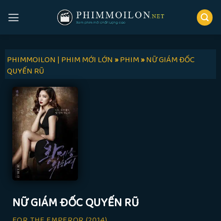
Skip
to
content
PHIMMOILON | PHIM MỚI LỚN
»
PHIM
»
NỮ GIÁM ĐỐC
QUYẾN RŨ
NỮ GIÁM ĐỐC QUYẾN RŨ
FOR THE EMPEROR
(2014)