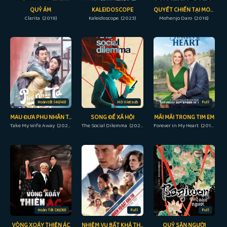
QUỶ ÁM
KALEIDOSCOPE
QUYẾT CHIẾN TẠI MOHENJO
Clarita (2019)
Kaleidoscope (2023)
Mohenjo Daro (2016)
Hoàn tất (40/40)
HD Vietsub
Full
MAU ĐƯA PHU NHÂN TA ĐI GIÙM
SONG ĐỀ XÃ HỘI
MÃI MÃI TRONG TIM EM
Take My Wife Away (2023)
The Social Dilemma (2020)
Forever in My Heart (2019)
Hoàn Tất (30/30)
Full
Full
VÒNG XOÁY THIỆN ÁC
NHIỆM VỤ BẤT KHẢ THI 7 – NGHIỆP BÁO PHẦN 1 CAM
QUỶ SĂN NGƯỜI