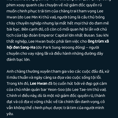
phim xoay quanh câu chuyện về nữ giám đốc quyến rũ
muốn chinh phục trái tim của chàng trai tham vọng Lee
Hwan (do Lee Min Ki thủ vai), người từng là cầu thủ bóng
chày chuyên nghiệp nhưng lại mất hết mọi thứ do đam mê
bài bạc. Bên cạnh đó, cô còn có mối quan hệ bí ẩn với chủ
tịch của tập đoàn Emperor Capital lớn nhất Busan. Sau khi
thất nghiệp, Lee Hwan buộc phải làm việc cho
ông trùm xã
hội đen Sang-Ha
(do Park Sung-Woong đóng) – người
chuyên cho vay nặng lãi và điều hành những đường dây
đánh bạc lớn.
Anh chàng thường xuyên tham gia vào các cuộc đấu đá, xử
lí mâu thuẫn và ngày càng sa đọa vào cuộc sống tội lỗi.
Trong khi đó,
Lee Hwan
đã bị cuốn hút bởi vẻ đẹp gợi cảm
của chủ nhân quán bar Yeon-Soo (do Lee Tae-Im thủ vai).
Chính vì điều này, dù là một nữ giám đốc quyến rũ, thành
đạt và có địa vị vững chắc về tài chính lẫn danh vọng, cô
vẫn không thể chinh phục được trái tim của người mình
yêu.