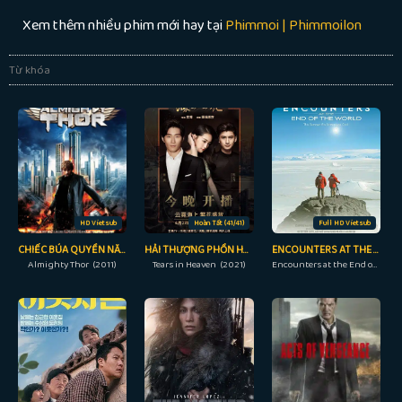
Xem thêm nhiều phim mới hay tại
Phimmoi | Phimmoilon
Từ khóa
HD Vietsub
Hoàn Tất (41/41)
Full HD Vietsub
CHIẾC BÚA QUYỀN NĂNG
HẢI THƯỢNG PHỒN HOA
ENCOUNTERS AT THE END OF THE WORLD
Almighty Thor (2011)
Tears in Heaven (2021)
Encounters at the End of the World (2007)