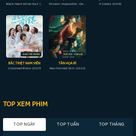
Black Heart White Soul (2014)
Mission: Impossible - Dead Reckoning Part OneRAW (2023)
It Comes (2018)
Hoàn Tất (30/30)
Full HD - Vietsub
BẮC TRIỆT NAM VIÊN
TÂN HỌA BÌ
Crossroad Bistro (2021)
New Painted Skin (2022)
TOP XEM PHIM
TOP NGÀY
TOP TUẦN
TOP THÁNG