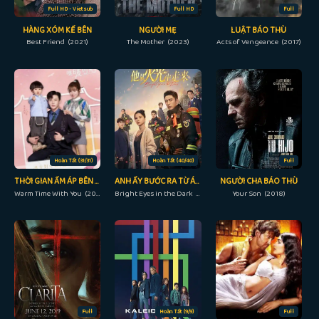
Full HD - Vietsub
Full HD
Full
HÀNG XÓM KẾ BÊN
NGƯỜI MẸ
LUẬT BÁO THÙ
Best Friend (2021)
The Mother (2023)
Acts of Vengeance (2017)
Hoàn Tất (31/31)
Hoàn Tất (40/40)
Full
THỜI GIAN ẤM ÁP BÊN EM
ANH ẤY BƯỚC RA TỪ ÁNH LỬA
NGƯỜI CHA BÁO THÙ
Warm Time With You (2022)
Bright Eyes in the Dark (2023)
Your Son (2018)
Full
Hoàn Tất (9/9)
Full