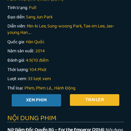
Tình trạng:
Full
Đạo diễn:
Sang Jun Park
Diễn viên:
Min-ki Lee, Sung-woong Park, Tae-im Lee, Jae-
young Han ,...
Quốc gia:
Hàn Quốc
Năm sản xuất:
2014
Đánh giá:
4.9/10 điểm
Thời lượng:
104 Phút
Lượt xem:
33 lượt xem
Thể loại:
Phim
Phim Lẻ
,
Hành Động
TRAILER
NỘI DUNG PHIM
Nữ Giám Đốc Quyến Rũ – For the Emperor (2014):
Nội dung