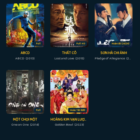
Full
Full HD
Hoàn tất (24/24)
ABCD
THẤT CÔ
SƠN HÀ CHI ẢNH
ABCD (2013)
Lost and Love (2015)
Pledge of Allegiance (2023)
Full
Hoàn Tất (8/8)
MỘT CHỌI MỘT
HOÀNG KIM VẠN LƯỢNG
One on One (2014)
Golden Bowl (2023)