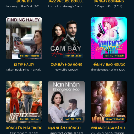
ĐÔNG DU
JAZZ VÀ CUỘC ĐỜI CỦA LOUIS ARMSTRONG
BA NGÀY ĐỔI MẠNG
Journey to the East (2019)
Louis Armstrong's Black & Blue (2022)
3 Days to Kill (2014)
Full HD - Vietsub
Hoàn Tất (29/29)
Full HD - Vietsub
ĐI TÌM HALEY
CẠM BẪY HOA HỒNG
HÀNH VI BẠO NGƯỢC
Taken Back: Finding Haley (2012)
New Life (2020)
The Violence Action (2022)
Full HD - Vietsub
Hoàn Tất (29/29)
Hoàn Tất (24/24)
XÔNG LÊN PHÍA TRƯỚC
NẠN NHÂN KHÔNG HOÀN HẢO
VINLAND SAGA: BẢN HÙNG CA VIKING (PHẦN 2)
Fast forward (2020)
Imperfect Victim (2023)
VINLAND SAGA (Season 2) (2023)