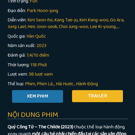
Tình trạng:
Full
Đạo diễn:
Park Hoon-jung
Diễn viên:
Kim Seon-ho, Kang Tae-ju, Kim Kang-woo, Go Ara,
Jung Lael, Heo Joon-seok, Choi Jung-woo, Lee Ki-young ,...
Quốc gia:
Hàn Quốc
Năm sản xuất:
2023
Đánh giá:
7,4/10 điểm
Thời lượng:
118 Phút
Lượt xem:
38 lượt xem
Thể loại:
Phim
Phim Lẻ
,
Hài Hước
,
Hành Động
TRAILER
NỘI DUNG PHIM
Quý Công Tử – The Childe (2023)
thuộc thể loại hành động
xoay quanh
một cậu bé phải chiến đấu tại các sân vận động