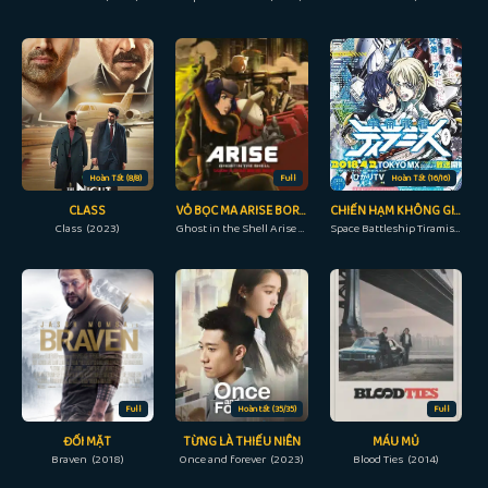
Hoàn Tất (8/8)
Full
Hoàn Tất (16/16)
CLASS
VỎ BỌC MA ARISE BORDER: 4 MA ĐƠN ĐỘC
CHIẾN HẠM KHÔNG GIAN TIRAMISU
Class (2023)
Ghost in the Shell Arise - Border 4: Ghost Stands Alone (2014)
Space Battleship Tiramisu (2017)
Full
Hoàn tất (35/35)
Full
ĐỐI MẶT
TỪNG LÀ THIẾU NIÊN
MÁU MỦ
Braven (2018)
Once and forever (2023)
Blood Ties (2014)